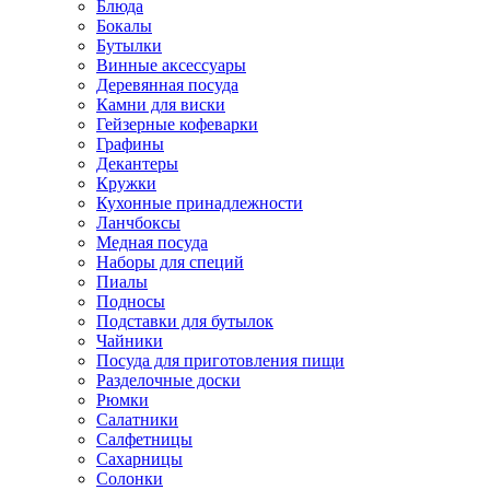
Блюда
Бокалы
Бутылки
Винные аксессуары
Деревянная посуда
Камни для виски
Гейзерные кофеварки
Графины
Декантеры
Кружки
Кухонные принадлежности
Ланчбоксы
Медная посуда
Наборы для специй
Пиалы
Подносы
Подставки для бутылок
Чайники
Посуда для приготовления пищи
Разделочные доски
Рюмки
Салатники
Салфетницы
Сахарницы
Солонки