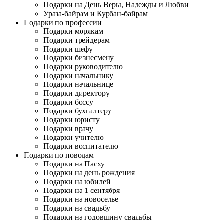
Подарки на День Веры, Надежды и Любви
Ураза-байрам и Курбан-байрам
Подарки по профессии
Подарки морякам
Подарки трейдерам
Подарки шефу
Подарки бизнесмену
Подарки руководителю
Подарки начальнику
Подарки начальнице
Подарки директору
Подарки боссу
Подарки бухгалтеру
Подарки юристу
Подарки врачу
Подарки учителю
Подарки воспитателю
Подарки по поводам
Подарки на Пасху
Подарки на день рождения
Подарки на юбилей
Подарки на 1 сентября
Подарки на новоселье
Подарки на свадьбу
Подарки на годовщину свадьбы