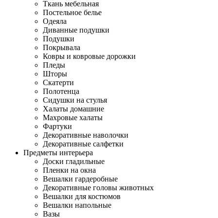
Ткань мебельная
Постельное белье
Одеяла
Диванные подушки
Подушки
Покрывала
Ковры и ковровые дорожки
Пледы
Шторы
Скатерти
Полотенца
Сидушки на стулья
Халаты домашние
Махровые халаты
Фартуки
Декоративные наволочки
Декоративные салфетки
Предметы интерьера
Доски гладильные
Пленки на окна
Вешалки гардеробные
Декоративные головы животных
Вешалки для костюмов
Вешалки напольные
Вазы