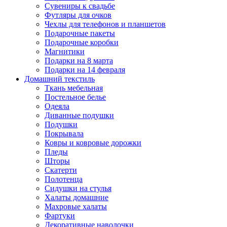
Сувениры к свадьбе
Футляры для очков
Чехлы для телефонов и планшетов
Подарочные пакеты
Подарочные коробки
Магнитики
Подарки на 8 марта
Подарки на 14 февраля
Домашний текстиль
Ткань мебельная
Постельное белье
Одеяла
Диванные подушки
Подушки
Покрывала
Ковры и ковровые дорожки
Пледы
Шторы
Скатерти
Полотенца
Сидушки на стулья
Халаты домашние
Махровые халаты
Фартуки
Декоративные наволочки