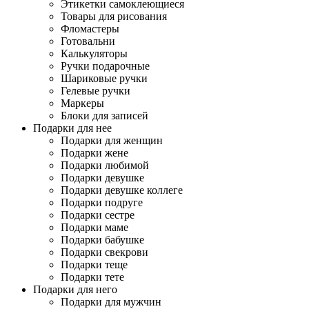
Этикетки самоклеющиеся
Товары для рисования
Фломастеры
Готовальни
Калькуляторы
Ручки подарочные
Шариковые ручки
Гелевые ручки
Маркеры
Блоки для записей
Подарки для нее
Подарки для женщин
Подарки жене
Подарки любимой
Подарки девушке
Подарки девушке коллеге
Подарки подруге
Подарки сестре
Подарки маме
Подарки бабушке
Подарки свекрови
Подарки теще
Подарки тете
Подарки для него
Подарки для мужчин