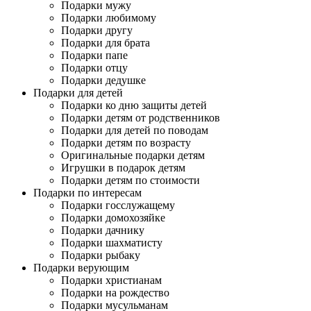
Подарки мужу
Подарки любимому
Подарки другу
Подарки для брата
Подарки папе
Подарки отцу
Подарки дедушке
Подарки для детей
Подарки ко дню защиты детей
Подарки детям от родственников
Подарки для детей по поводам
Подарки детям по возрасту
Оригинальные подарки детям
Игрушки в подарок детям
Подарки детям по стоимости
Подарки по интересам
Подарки госслужащему
Подарки домохозяйке
Подарки дачнику
Подарки шахматисту
Подарки рыбаку
Подарки верующим
Подарки христианам
Подарки на рождество
Подарки мусульманам