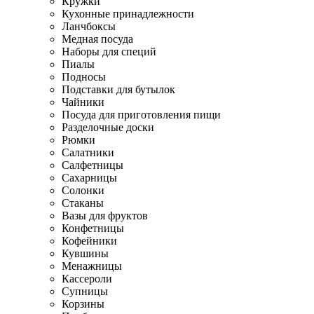
Кружки
Кухонные принадлежности
Ланчбоксы
Медная посуда
Наборы для специй
Пиалы
Подносы
Подставки для бутылок
Чайники
Посуда для приготовления пищи
Разделочные доски
Рюмки
Салатники
Салфетницы
Сахарницы
Солонки
Стаканы
Вазы для фруктов
Конфетницы
Кофейники
Кувшины
Менажницы
Кассероли
Супницы
Корзины