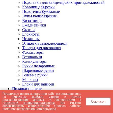
Подставки для канцелярских принадлежностей
Коврики для резки
Полотенца бумажные
Лупы канцелярские
Визитницы
Ежедневники
Скотчи
Блокноты
Ножницы
Этикетки самоклеющиеся
Товары для рисования
Фломастеры
Готовальни
Калькуляторы
Ручки подарочные
Шариковые ручки
Гелевые ручки
Маркеры
Блоки для записей
Подарки по цене
Подарки от 5000 рублей
Продолжая использовать наш сайт, вы соглашаетесь
на
обработку файлов Cookie
и других
Подарки до 5000 рублей
пользовательских данных, в соответствии с
Согласен
Подарки до 3000 рублей
Политикой конфиденциальности
. Вы можете
заблокировать использование Cookies сайтом,
Подарки до 2000 рублей
изменив настройки Вашего браузера.
Подарки до 1000 рублей