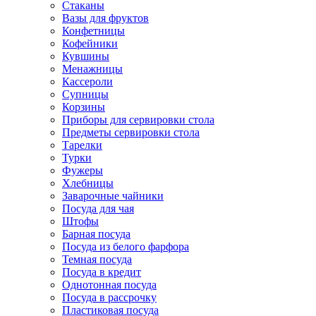
Стаканы
Вазы для фруктов
Конфетницы
Кофейники
Кувшины
Менажницы
Кассероли
Супницы
Корзины
Приборы для сервировки стола
Предметы сервировки стола
Тарелки
Турки
Фужеры
Хлебницы
Заварочные чайники
Посуда для чая
Штофы
Барная посуда
Посуда из белого фарфора
Темная посуда
Посуда в кредит
Однотонная посуда
Посуда в рассрочку
Пластиковая посуда