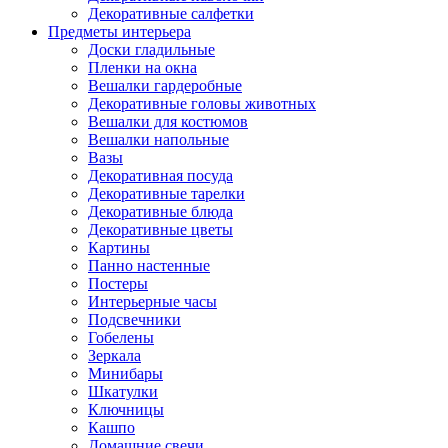
Декоративные салфетки
Предметы интерьера
Доски гладильные
Пленки на окна
Вешалки гардеробные
Декоративные головы животных
Вешалки для костюмов
Вешалки напольные
Вазы
Декоративная посуда
Декоративные тарелки
Декоративные блюда
Декоративные цветы
Картины
Панно настенные
Постеры
Интерьерные часы
Подсвечники
Гобелены
Зеркала
Минибары
Шкатулки
Ключницы
Кашпо
Домашние свечи