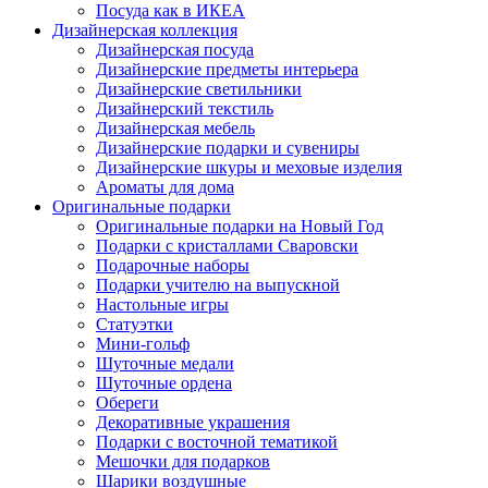
Посуда как в ИКЕА
Дизайнерская коллекция
Дизайнерская посуда
Дизайнерские предметы интерьера
Дизайнерские светильники
Дизайнерский текстиль
Дизайнерская мебель
Дизайнерские подарки и сувениры
Дизайнерские шкуры и меховые изделия
Ароматы для дома
Оригинальные подарки
Оригинальные подарки на Новый Год
Подарки с кристаллами Сваровски
Подарочные наборы
Подарки учителю на выпускной
Настольные игры
Статуэтки
Мини-гольф
Шуточные медали
Шуточные ордена
Обереги
Декоративные украшения
Подарки с восточной тематикой
Мешочки для подарков
Шарики воздушные