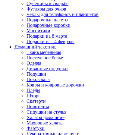
Сувениры к свадьбе
Футляры для очков
Чехлы для телефонов и планшетов
Подарочные пакеты
Подарочные коробки
Магнитики
Подарки на 8 марта
Подарки на 14 февраля
Домашний текстиль
Ткань мебельная
Постельное белье
Одеяла
Диванные подушки
Подушки
Покрывала
Ковры и ковровые дорожки
Пледы
Шторы
Скатерти
Полотенца
Сидушки на стулья
Халаты домашние
Махровые халаты
Фартуки
Декоративные наволочки