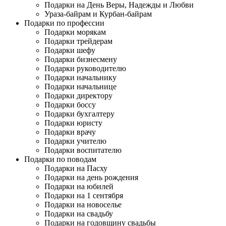
Подарки на День Веры, Надежды и Любви
Ураза-байрам и Курбан-байрам
Подарки по профессии
Подарки морякам
Подарки трейдерам
Подарки шефу
Подарки бизнесмену
Подарки руководителю
Подарки начальнику
Подарки начальнице
Подарки директору
Подарки боссу
Подарки бухгалтеру
Подарки юристу
Подарки врачу
Подарки учителю
Подарки воспитателю
Подарки по поводам
Подарки на Пасху
Подарки на день рождения
Подарки на юбилей
Подарки на 1 сентября
Подарки на новоселье
Подарки на свадьбу
Подарки на годовщину свадьбы