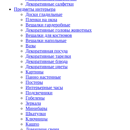
Декоративные салфетки
Предметы интерьера
Доски гладильные
Пленки на окна
Вешалки гардеробные
Декоративные головы животных
Вешалки для костюмов
Вешалки напольные
Вазы
Декоративная посуда
Декоративные тарелки
Декоративные блюда
Декоративные цветы
Картины
Панно настенные
Постеры
Интерьерные часы
Подсвечники
Гобелены
Зеркала
Минибары
Шкатулки
Ключницы
Кашпо
Домашние свечи