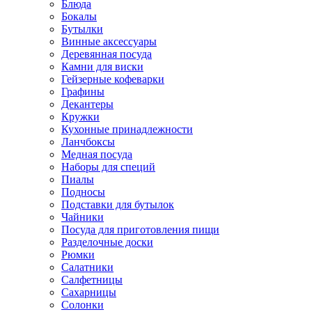
Блюда
Бокалы
Бутылки
Винные аксессуары
Деревянная посуда
Камни для виски
Гейзерные кофеварки
Графины
Декантеры
Кружки
Кухонные принадлежности
Ланчбоксы
Медная посуда
Наборы для специй
Пиалы
Подносы
Подставки для бутылок
Чайники
Посуда для приготовления пищи
Разделочные доски
Рюмки
Салатники
Салфетницы
Сахарницы
Солонки