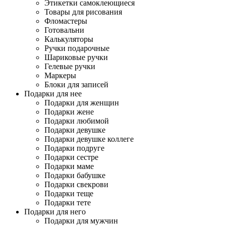
Этикетки самоклеющиеся
Товары для рисования
Фломастеры
Готовальни
Калькуляторы
Ручки подарочные
Шариковые ручки
Гелевые ручки
Маркеры
Блоки для записей
Подарки для нее
Подарки для женщин
Подарки жене
Подарки любимой
Подарки девушке
Подарки девушке коллеге
Подарки подруге
Подарки сестре
Подарки маме
Подарки бабушке
Подарки свекрови
Подарки теще
Подарки тете
Подарки для него
Подарки для мужчин