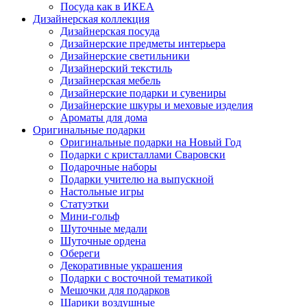
Посуда как в ИКЕА
Дизайнерская коллекция
Дизайнерская посуда
Дизайнерские предметы интерьера
Дизайнерские светильники
Дизайнерский текстиль
Дизайнерская мебель
Дизайнерские подарки и сувениры
Дизайнерские шкуры и меховые изделия
Ароматы для дома
Оригинальные подарки
Оригинальные подарки на Новый Год
Подарки с кристаллами Сваровски
Подарочные наборы
Подарки учителю на выпускной
Настольные игры
Статуэтки
Мини-гольф
Шуточные медали
Шуточные ордена
Обереги
Декоративные украшения
Подарки с восточной тематикой
Мешочки для подарков
Шарики воздушные