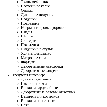
Ткань мебельная
Постельное белье
Одеяла
Диванные подушки
Подушки
Покрывала
Ковры и ковровые дорожки
Пледы
Шторы
Скатерти
Полотенца
Сидушки на стулья
Халаты домашние
Махровые халаты
Фартуки
Декоративные наволочки
Декоративные салфетки
Предметы интерьера
Доски гладильные
Пленки на окна
Вешалки гардеробные
Декоративные головы животных
Вешалки для костюмов
Вешалки напольные
Вазы