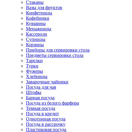
Стаканы
Вазы для фруктов
Конфетницы
Кофейники
Кувшины
Менажницы
Кассероли
Супницы
Корзины
Приборы для сервировки стола
Предметы сервировки стола
Тарелки
Турки
Фужеры
Хлебницы
Заварочные чайники
Посуда для чая
Штофы
Барная посуда
Посуда из белого фарфора
Темная посуда
Посуда в кредит
Однотонная посуда
Посуда в рассрочку
Пластиковая посуда