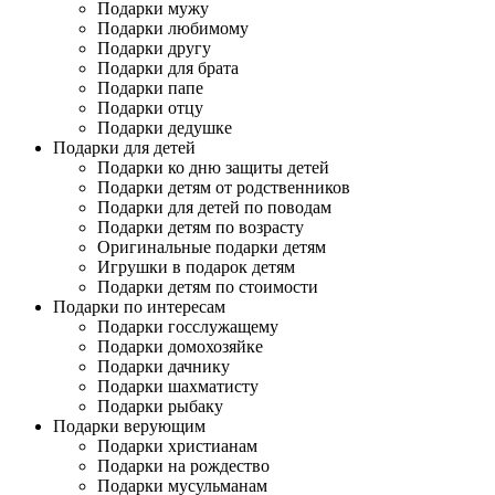
Подарки мужу
Подарки любимому
Подарки другу
Подарки для брата
Подарки папе
Подарки отцу
Подарки дедушке
Подарки для детей
Подарки ко дню защиты детей
Подарки детям от родственников
Подарки для детей по поводам
Подарки детям по возрасту
Оригинальные подарки детям
Игрушки в подарок детям
Подарки детям по стоимости
Подарки по интересам
Подарки госслужащему
Подарки домохозяйке
Подарки дачнику
Подарки шахматисту
Подарки рыбаку
Подарки верующим
Подарки христианам
Подарки на рождество
Подарки мусульманам