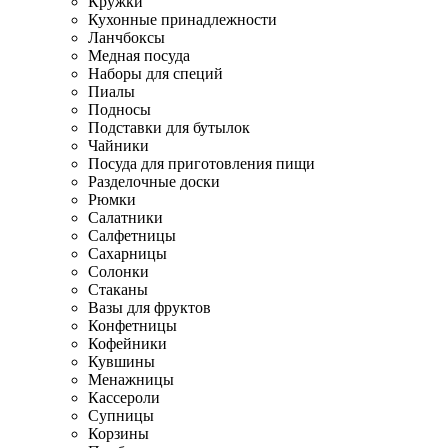
Кружки
Кухонные принадлежности
Ланчбоксы
Медная посуда
Наборы для специй
Пиалы
Подносы
Подставки для бутылок
Чайники
Посуда для приготовления пищи
Разделочные доски
Рюмки
Салатники
Салфетницы
Сахарницы
Солонки
Стаканы
Вазы для фруктов
Конфетницы
Кофейники
Кувшины
Менажницы
Кассероли
Супницы
Корзины