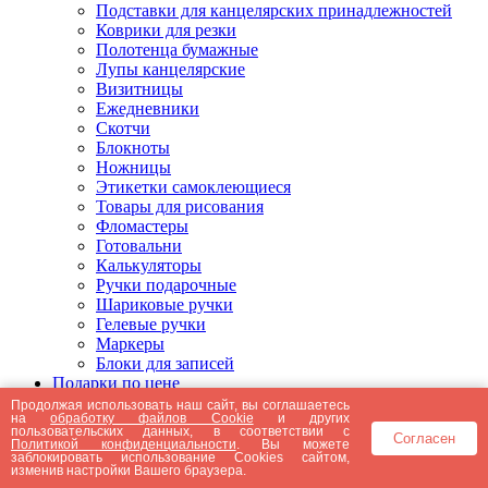
Подставки для канцелярских принадлежностей
Коврики для резки
Полотенца бумажные
Лупы канцелярские
Визитницы
Ежедневники
Скотчи
Блокноты
Ножницы
Этикетки самоклеющиеся
Товары для рисования
Фломастеры
Готовальни
Калькуляторы
Ручки подарочные
Шариковые ручки
Гелевые ручки
Маркеры
Блоки для записей
Подарки по цене
Подарки от 5000 рублей
Продолжая использовать наш сайт, вы соглашаетесь
на
обработку файлов Cookie
и других
Подарки до 5000 рублей
пользовательских данных, в соответствии с
Согласен
Подарки до 3000 рублей
Политикой конфиденциальности
. Вы можете
заблокировать использование Cookies сайтом,
Подарки до 2000 рублей
изменив настройки Вашего браузера.
Подарки до 1000 рублей