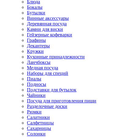
Блюда
Бокалы
Бутылки
Винные аксессуары
Деревянная посуда
Камни для виски
Гейзерные кофеварки
Графины
Декантеры
Кружки
Кухонные принадлежности
Ланчбоксы
Медная посуда
Наборы для специй
Пиалы
Подносы
Подставки для бутылок
Чайники
Посуда для приготовления пищи
Разделочные доски
Рюмки
Салатники
Салфетницы
Сахарницы
Солонки