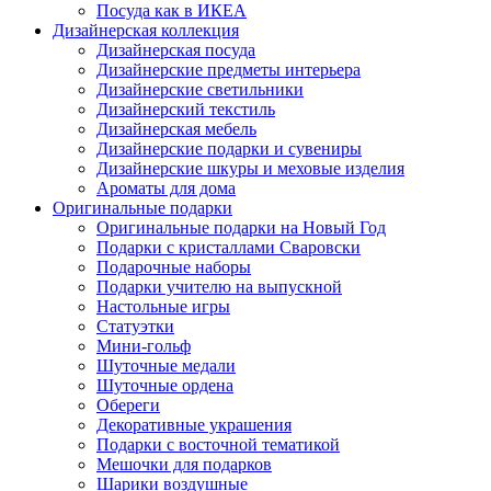
Посуда как в ИКЕА
Дизайнерская коллекция
Дизайнерская посуда
Дизайнерские предметы интерьера
Дизайнерские светильники
Дизайнерский текстиль
Дизайнерская мебель
Дизайнерские подарки и сувениры
Дизайнерские шкуры и меховые изделия
Ароматы для дома
Оригинальные подарки
Оригинальные подарки на Новый Год
Подарки с кристаллами Сваровски
Подарочные наборы
Подарки учителю на выпускной
Настольные игры
Статуэтки
Мини-гольф
Шуточные медали
Шуточные ордена
Обереги
Декоративные украшения
Подарки с восточной тематикой
Мешочки для подарков
Шарики воздушные