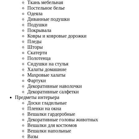
Ткань мебельная
Постельное белье
Одеяла
Диванные подушки
Подушки
Покрывала
Ковры и ковровые дорожки
Пледы
Шторы
Скатерти
Полотенца
Сидушки на стулья
Халаты домашние
Махровые халаты
Фартуки
Декоративные наволочки
Декоративные салфетки
Предметы интерьера
Доски гладильные
Пленки на окна
Вешалки гардеробные
Декоративные головы животных
Вешалки для костюмов
Вешалки напольные
Вазы