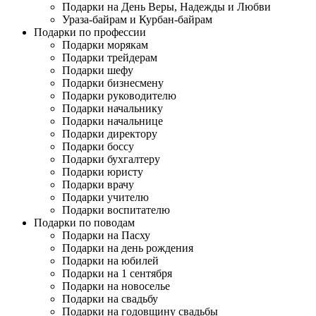
Подарки на День Веры, Надежды и Любви
Ураза-байрам и Курбан-байрам
Подарки по профессии
Подарки морякам
Подарки трейдерам
Подарки шефу
Подарки бизнесмену
Подарки руководителю
Подарки начальнику
Подарки начальнице
Подарки директору
Подарки боссу
Подарки бухгалтеру
Подарки юристу
Подарки врачу
Подарки учителю
Подарки воспитателю
Подарки по поводам
Подарки на Пасху
Подарки на день рождения
Подарки на юбилей
Подарки на 1 сентября
Подарки на новоселье
Подарки на свадьбу
Подарки на годовщину свадьбы