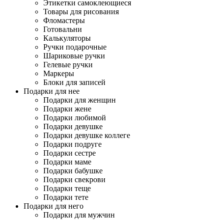
Этикетки самоклеющиеся
Товары для рисования
Фломастеры
Готовальни
Калькуляторы
Ручки подарочные
Шариковые ручки
Гелевые ручки
Маркеры
Блоки для записей
Подарки для нее
Подарки для женщин
Подарки жене
Подарки любимой
Подарки девушке
Подарки девушке коллеге
Подарки подруге
Подарки сестре
Подарки маме
Подарки бабушке
Подарки свекрови
Подарки теще
Подарки тете
Подарки для него
Подарки для мужчин