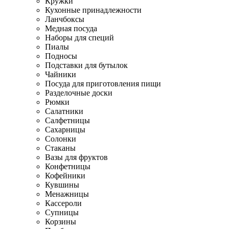
Кружки
Кухонные принадлежности
Ланчбоксы
Медная посуда
Наборы для специй
Пиалы
Подносы
Подставки для бутылок
Чайники
Посуда для приготовления пищи
Разделочные доски
Рюмки
Салатники
Салфетницы
Сахарницы
Солонки
Стаканы
Вазы для фруктов
Конфетницы
Кофейники
Кувшины
Менажницы
Кассероли
Супницы
Корзины