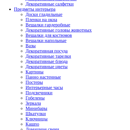
Декоративные салфетки
Предметы интерьера
Доски гладильные
Пленки на окна
Вешалки гардеробные
Декоративные головы животных
Вешалки для костюмов
Вешалки напольные
Вазы
Декоративная посуда
Декоративные тарелки
Декоративные блюда
Декоративные цветы
Картины
Панно настенные
Постеры
Интерьерные часы
Подсвечники
Гобелены
Зеркала
Минибары
Шкатулки
Ключницы
Кашпо
Домашние свечи