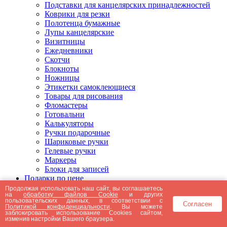
Подставки для канцелярских принадлежностей
Коврики для резки
Полотенца бумажные
Лупы канцелярские
Визитницы
Ежедневники
Скотчи
Блокноты
Ножницы
Этикетки самоклеющиеся
Товары для рисования
Фломастеры
Готовальни
Калькуляторы
Ручки подарочные
Шариковые ручки
Гелевые ручки
Маркеры
Блоки для записей
Подарки по цене
Подарки от 5000 рублей
Продолжая использовать наш сайт, вы соглашаетесь
на
обработку файлов Cookie
и других
Подарки до 5000 рублей
пользовательских данных, в соответствии с
Согласен
Подарки до 3000 рублей
Политикой конфиденциальности
. Вы можете
заблокировать использование Cookies сайтом,
Подарки до 2000 рублей
изменив настройки Вашего браузера.
Подарки до 1000 рублей