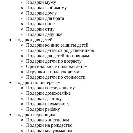
Подарки мужу
Подарки любимому
Подарки другу
Подарки для брата
Подарки папе
Подарки отцу
Подарки дедушке
Подарки для детей
Подарки ко дню защиты детей
Подарки детям от родственников
Подарки для детей по поводам
Подарки детям по возрасту
Оригинальные подарки детям
Игрушки в подарок детям
Подарки детям по стоимости
Подарки по интересам
Подарки госслужащему
Подарки домохозяйке
Подарки дачнику
Подарки шахматисту
Подарки рыбаку
Подарки верующим
Подарки христианам
Подарки на рождество
Подарки мусульманам