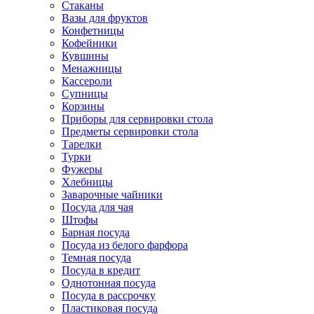
Стаканы
Вазы для фруктов
Конфетницы
Кофейники
Кувшины
Менажницы
Кассероли
Супницы
Корзины
Приборы для сервировки стола
Предметы сервировки стола
Тарелки
Турки
Фужеры
Хлебницы
Заварочные чайники
Посуда для чая
Штофы
Барная посуда
Посуда из белого фарфора
Темная посуда
Посуда в кредит
Однотонная посуда
Посуда в рассрочку
Пластиковая посуда