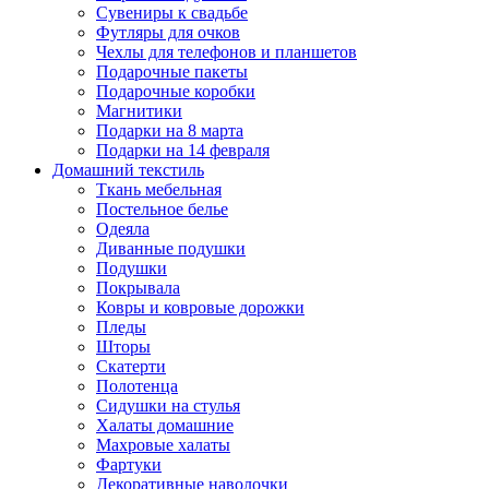
Сувениры к свадьбе
Футляры для очков
Чехлы для телефонов и планшетов
Подарочные пакеты
Подарочные коробки
Магнитики
Подарки на 8 марта
Подарки на 14 февраля
Домашний текстиль
Ткань мебельная
Постельное белье
Одеяла
Диванные подушки
Подушки
Покрывала
Ковры и ковровые дорожки
Пледы
Шторы
Скатерти
Полотенца
Сидушки на стулья
Халаты домашние
Махровые халаты
Фартуки
Декоративные наволочки