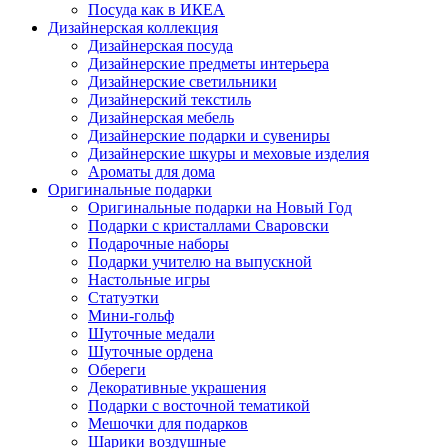
Посуда как в ИКЕА
Дизайнерская коллекция
Дизайнерская посуда
Дизайнерские предметы интерьера
Дизайнерские светильники
Дизайнерский текстиль
Дизайнерская мебель
Дизайнерские подарки и сувениры
Дизайнерские шкуры и меховые изделия
Ароматы для дома
Оригинальные подарки
Оригинальные подарки на Новый Год
Подарки с кристаллами Сваровски
Подарочные наборы
Подарки учителю на выпускной
Настольные игры
Статуэтки
Мини-гольф
Шуточные медали
Шуточные ордена
Обереги
Декоративные украшения
Подарки с восточной тематикой
Мешочки для подарков
Шарики воздушные