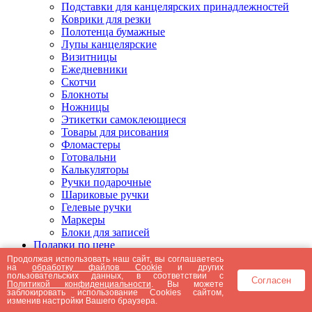
Подставки для канцелярских принадлежностей
Коврики для резки
Полотенца бумажные
Лупы канцелярские
Визитницы
Ежедневники
Скотчи
Блокноты
Ножницы
Этикетки самоклеющиеся
Товары для рисования
Фломастеры
Готовальни
Калькуляторы
Ручки подарочные
Шариковые ручки
Гелевые ручки
Маркеры
Блоки для записей
Подарки по цене
Подарки от 5000 рублей
Продолжая использовать наш сайт, вы соглашаетесь
на
обработку файлов Cookie
и других
Подарки до 5000 рублей
пользовательских данных, в соответствии с
Согласен
Подарки до 3000 рублей
Политикой конфиденциальности
. Вы можете
заблокировать использование Cookies сайтом,
Подарки до 2000 рублей
изменив настройки Вашего браузера.
Подарки до 1000 рублей