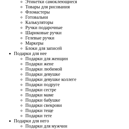
Этикетки самоклеющиеся
Товары для рисования
Фломастеры
Готовальни
Калькуляторы
Ручки подарочные
Шариковые ручки
Гелевые ручки
Маркеры
Блоки для записей
Подарки для нее
Подарки для женщин
Подарки жене
Подарки любимой
Подарки девушке
Подарки девушке коллеге
Подарки подруге
Подарки сестре
Подарки маме
Подарки бабушке
Подарки свекрови
Подарки теще
Подарки тете
Подарки для него
Подарки для мужчин