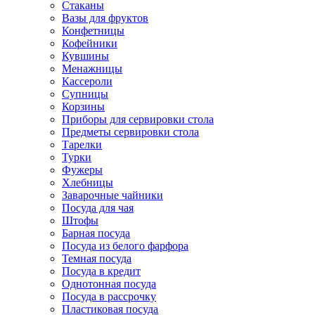
Стаканы
Вазы для фруктов
Конфетницы
Кофейники
Кувшины
Менажницы
Кассероли
Супницы
Корзины
Приборы для сервировки стола
Предметы сервировки стола
Тарелки
Турки
Фужеры
Хлебницы
Заварочные чайники
Посуда для чая
Штофы
Барная посуда
Посуда из белого фарфора
Темная посуда
Посуда в кредит
Однотонная посуда
Посуда в рассрочку
Пластиковая посуда