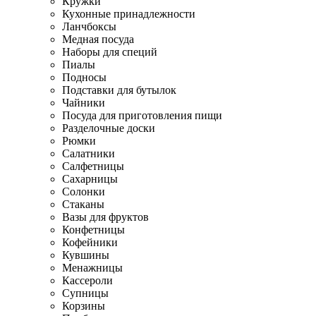
Кружки
Кухонные принадлежности
Ланчбоксы
Медная посуда
Наборы для специй
Пиалы
Подносы
Подставки для бутылок
Чайники
Посуда для приготовления пищи
Разделочные доски
Рюмки
Салатники
Салфетницы
Сахарницы
Солонки
Стаканы
Вазы для фруктов
Конфетницы
Кофейники
Кувшины
Менажницы
Кассероли
Супницы
Корзины