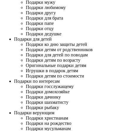
Подарки мужу
Подарки любимому
Подарки другу
Подарки для брата
Подарки папе
Подарки отцу
Подарки дедушке
Подарки для детей
Подарки ко дню защиты детей
Подарки детям от родственников
Подарки для детей по поводам
Подарки детям по возрасту
Оригинальные подарки детям
Игрушки в подарок детям
Подарки детям по стоимости
Подарки по интересам
Подарки госслужащему
Подарки домохозяйке
Подарки дачнику
Подарки шахматисту
Подарки рыбаку
Подарки верующим
Подарки христианам
Подарки на рождество
Подарки мусульманам