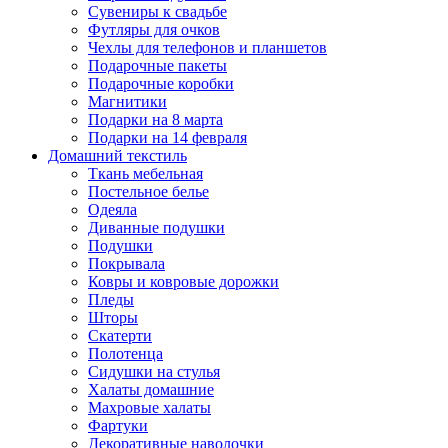
Сувениры к свадьбе
Футляры для очков
Чехлы для телефонов и планшетов
Подарочные пакеты
Подарочные коробки
Магнитики
Подарки на 8 марта
Подарки на 14 февраля
Домашний текстиль
Ткань мебельная
Постельное белье
Одеяла
Диванные подушки
Подушки
Покрывала
Ковры и ковровые дорожки
Пледы
Шторы
Скатерти
Полотенца
Сидушки на стулья
Халаты домашние
Махровые халаты
Фартуки
Декоративные наволочки