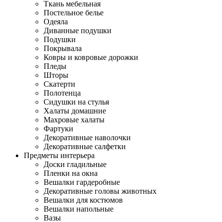
Ткань мебельная
Постельное белье
Одеяла
Диванные подушки
Подушки
Покрывала
Ковры и ковровые дорожки
Пледы
Шторы
Скатерти
Полотенца
Сидушки на стулья
Халаты домашние
Махровые халаты
Фартуки
Декоративные наволочки
Декоративные салфетки
Предметы интерьера
Доски гладильные
Пленки на окна
Вешалки гардеробные
Декоративные головы животных
Вешалки для костюмов
Вешалки напольные
Вазы