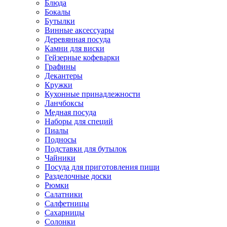
Блюда
Бокалы
Бутылки
Винные аксессуары
Деревянная посуда
Камни для виски
Гейзерные кофеварки
Графины
Декантеры
Кружки
Кухонные принадлежности
Ланчбоксы
Медная посуда
Наборы для специй
Пиалы
Подносы
Подставки для бутылок
Чайники
Посуда для приготовления пищи
Разделочные доски
Рюмки
Салатники
Салфетницы
Сахарницы
Солонки