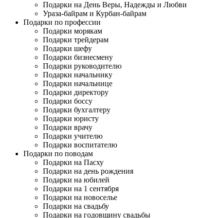
Подарки на День Веры, Надежды и Любви
Ураза-байрам и Курбан-байрам
Подарки по профессии
Подарки морякам
Подарки трейдерам
Подарки шефу
Подарки бизнесмену
Подарки руководителю
Подарки начальнику
Подарки начальнице
Подарки директору
Подарки боссу
Подарки бухгалтеру
Подарки юристу
Подарки врачу
Подарки учителю
Подарки воспитателю
Подарки по поводам
Подарки на Пасху
Подарки на день рождения
Подарки на юбилей
Подарки на 1 сентября
Подарки на новоселье
Подарки на свадьбу
Подарки на годовщину свадьбы