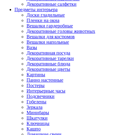
Декоративные салфетки
Предметы интерьера
Доски гладильные
Пленки на окна
Вешалки гардеробные
Декоративные головы животных
Вешалки для костюмов
Вешалки напольные
Вазы
Декоративная посуда
Декоративные тарелки
Декоративные блюда
Декоративные цветы
Картины
Панно настенные
Постеры
Интерьерные часы
Подсвечники
Гобелены
Зеркала
Минибары
Шкатулки
Ключницы
Кашпо
Домашние свечи