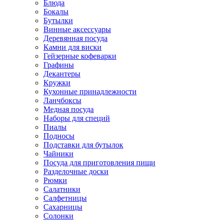
Блюда
Бокалы
Бутылки
Винные аксессуары
Деревянная посуда
Камни для виски
Гейзерные кофеварки
Графины
Декантеры
Кружки
Кухонные принадлежности
Ланчбоксы
Медная посуда
Наборы для специй
Пиалы
Подносы
Подставки для бутылок
Чайники
Посуда для приготовления пищи
Разделочные доски
Рюмки
Салатники
Салфетницы
Сахарницы
Солонки