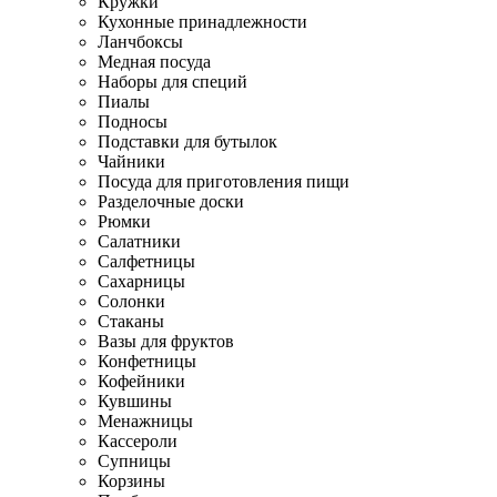
Кружки
Кухонные принадлежности
Ланчбоксы
Медная посуда
Наборы для специй
Пиалы
Подносы
Подставки для бутылок
Чайники
Посуда для приготовления пищи
Разделочные доски
Рюмки
Салатники
Салфетницы
Сахарницы
Солонки
Стаканы
Вазы для фруктов
Конфетницы
Кофейники
Кувшины
Менажницы
Кассероли
Супницы
Корзины