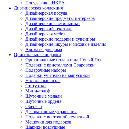
Посуда как в ИКЕА
Дизайнерская коллекция
Дизайнерская посуда
Дизайнерские предметы интерьера
Дизайнерские светильники
Дизайнерский текстиль
Дизайнерская мебель
Дизайнерские подарки и сувениры
Дизайнерские шкуры и меховые изделия
Ароматы для дома
Оригинальные подарки
Оригинальные подарки на Новый Год
Подарки с кристаллами Сваровски
Подарочные наборы
Подарки учителю на выпускной
Настольные игры
Статуэтки
Мини-гольф
Шуточные медали
Шуточные ордена
Обереги
Декоративные украшения
Подарки с восточной тематикой
Мешочки для подарков
Шарики воздушные