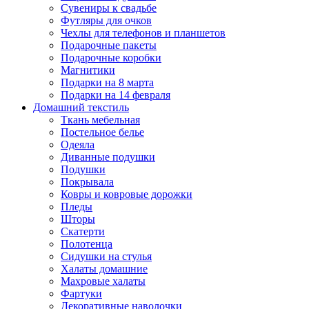
Сувениры к свадьбе
Футляры для очков
Чехлы для телефонов и планшетов
Подарочные пакеты
Подарочные коробки
Магнитики
Подарки на 8 марта
Подарки на 14 февраля
Домашний текстиль
Ткань мебельная
Постельное белье
Одеяла
Диванные подушки
Подушки
Покрывала
Ковры и ковровые дорожки
Пледы
Шторы
Скатерти
Полотенца
Сидушки на стулья
Халаты домашние
Махровые халаты
Фартуки
Декоративные наволочки