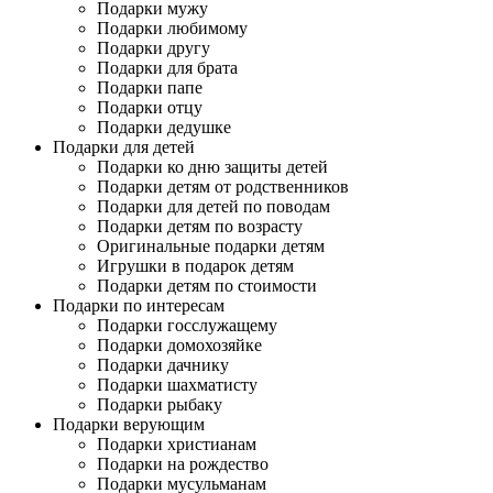
Подарки мужу
Подарки любимому
Подарки другу
Подарки для брата
Подарки папе
Подарки отцу
Подарки дедушке
Подарки для детей
Подарки ко дню защиты детей
Подарки детям от родственников
Подарки для детей по поводам
Подарки детям по возрасту
Оригинальные подарки детям
Игрушки в подарок детям
Подарки детям по стоимости
Подарки по интересам
Подарки госслужащему
Подарки домохозяйке
Подарки дачнику
Подарки шахматисту
Подарки рыбаку
Подарки верующим
Подарки христианам
Подарки на рождество
Подарки мусульманам