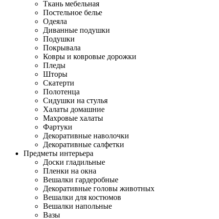
Ткань мебельная
Постельное белье
Одеяла
Диванные подушки
Подушки
Покрывала
Ковры и ковровые дорожки
Пледы
Шторы
Скатерти
Полотенца
Сидушки на стулья
Халаты домашние
Махровые халаты
Фартуки
Декоративные наволочки
Декоративные салфетки
Предметы интерьера
Доски гладильные
Пленки на окна
Вешалки гардеробные
Декоративные головы животных
Вешалки для костюмов
Вешалки напольные
Вазы