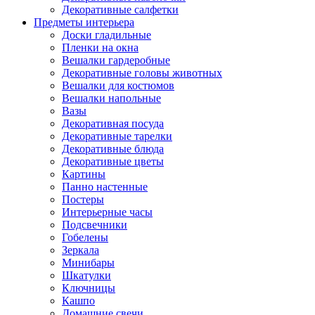
Декоративные салфетки
Предметы интерьера
Доски гладильные
Пленки на окна
Вешалки гардеробные
Декоративные головы животных
Вешалки для костюмов
Вешалки напольные
Вазы
Декоративная посуда
Декоративные тарелки
Декоративные блюда
Декоративные цветы
Картины
Панно настенные
Постеры
Интерьерные часы
Подсвечники
Гобелены
Зеркала
Минибары
Шкатулки
Ключницы
Кашпо
Домашние свечи