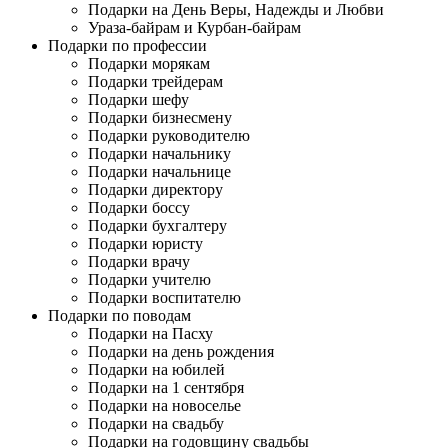
Подарки на День Веры, Надежды и Любви
Ураза-байрам и Курбан-байрам
Подарки по профессии
Подарки морякам
Подарки трейдерам
Подарки шефу
Подарки бизнесмену
Подарки руководителю
Подарки начальнику
Подарки начальнице
Подарки директору
Подарки боссу
Подарки бухгалтеру
Подарки юристу
Подарки врачу
Подарки учителю
Подарки воспитателю
Подарки по поводам
Подарки на Пасху
Подарки на день рождения
Подарки на юбилей
Подарки на 1 сентября
Подарки на новоселье
Подарки на свадьбу
Подарки на годовщину свадьбы