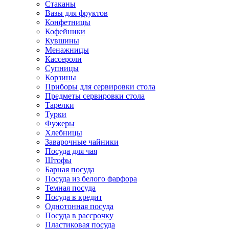
Стаканы
Вазы для фруктов
Конфетницы
Кофейники
Кувшины
Менажницы
Кассероли
Супницы
Корзины
Приборы для сервировки стола
Предметы сервировки стола
Тарелки
Турки
Фужеры
Хлебницы
Заварочные чайники
Посуда для чая
Штофы
Барная посуда
Посуда из белого фарфора
Темная посуда
Посуда в кредит
Однотонная посуда
Посуда в рассрочку
Пластиковая посуда