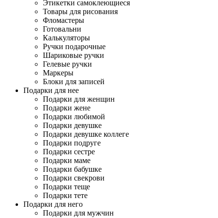
Этикетки самоклеющиеся
Товары для рисования
Фломастеры
Готовальни
Калькуляторы
Ручки подарочные
Шариковые ручки
Гелевые ручки
Маркеры
Блоки для записей
Подарки для нее
Подарки для женщин
Подарки жене
Подарки любимой
Подарки девушке
Подарки девушке коллеге
Подарки подруге
Подарки сестре
Подарки маме
Подарки бабушке
Подарки свекрови
Подарки теще
Подарки тете
Подарки для него
Подарки для мужчин