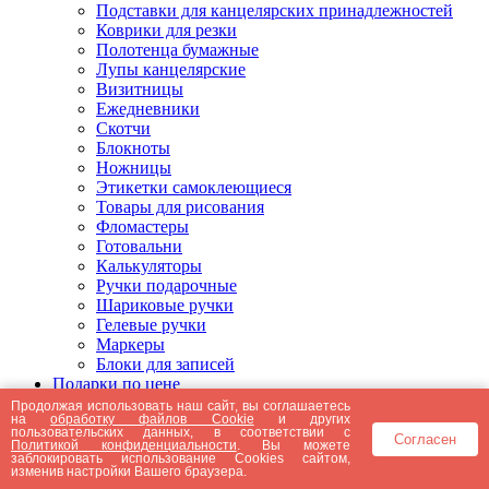
Подставки для канцелярских принадлежностей
Коврики для резки
Полотенца бумажные
Лупы канцелярские
Визитницы
Ежедневники
Скотчи
Блокноты
Ножницы
Этикетки самоклеющиеся
Товары для рисования
Фломастеры
Готовальни
Калькуляторы
Ручки подарочные
Шариковые ручки
Гелевые ручки
Маркеры
Блоки для записей
Подарки по цене
Подарки от 5000 рублей
Продолжая использовать наш сайт, вы соглашаетесь
на
обработку файлов Cookie
и других
Подарки до 5000 рублей
пользовательских данных, в соответствии с
Согласен
Подарки до 3000 рублей
Политикой конфиденциальности
. Вы можете
заблокировать использование Cookies сайтом,
Подарки до 2000 рублей
изменив настройки Вашего браузера.
Подарки до 1000 рублей