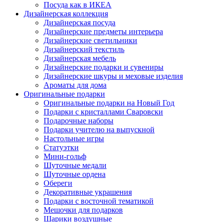
Посуда как в ИКЕА
Дизайнерская коллекция
Дизайнерская посуда
Дизайнерские предметы интерьера
Дизайнерские светильники
Дизайнерский текстиль
Дизайнерская мебель
Дизайнерские подарки и сувениры
Дизайнерские шкуры и меховые изделия
Ароматы для дома
Оригинальные подарки
Оригинальные подарки на Новый Год
Подарки с кристаллами Сваровски
Подарочные наборы
Подарки учителю на выпускной
Настольные игры
Статуэтки
Мини-гольф
Шуточные медали
Шуточные ордена
Обереги
Декоративные украшения
Подарки с восточной тематикой
Мешочки для подарков
Шарики воздушные