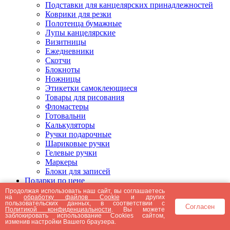
Подставки для канцелярских принадлежностей
Коврики для резки
Полотенца бумажные
Лупы канцелярские
Визитницы
Ежедневники
Скотчи
Блокноты
Ножницы
Этикетки самоклеющиеся
Товары для рисования
Фломастеры
Готовальни
Калькуляторы
Ручки подарочные
Шариковые ручки
Гелевые ручки
Маркеры
Блоки для записей
Подарки по цене
Подарки от 5000 рублей
Продолжая использовать наш сайт, вы соглашаетесь
на
обработку файлов Cookie
и других
Подарки до 5000 рублей
пользовательских данных, в соответствии с
Согласен
Подарки до 3000 рублей
Политикой конфиденциальности
. Вы можете
заблокировать использование Cookies сайтом,
Подарки до 2000 рублей
изменив настройки Вашего браузера.
Подарки до 1000 рублей