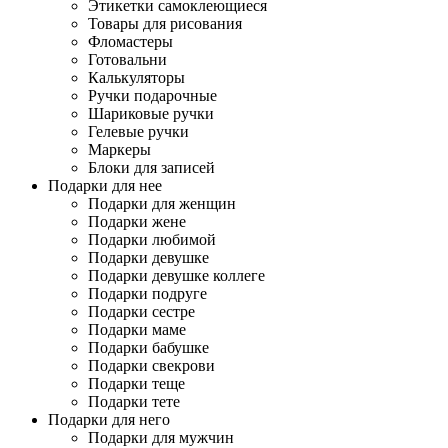
Этикетки самоклеющиеся
Товары для рисования
Фломастеры
Готовальни
Калькуляторы
Ручки подарочные
Шариковые ручки
Гелевые ручки
Маркеры
Блоки для записей
Подарки для нее
Подарки для женщин
Подарки жене
Подарки любимой
Подарки девушке
Подарки девушке коллеге
Подарки подруге
Подарки сестре
Подарки маме
Подарки бабушке
Подарки свекрови
Подарки теще
Подарки тете
Подарки для него
Подарки для мужчин