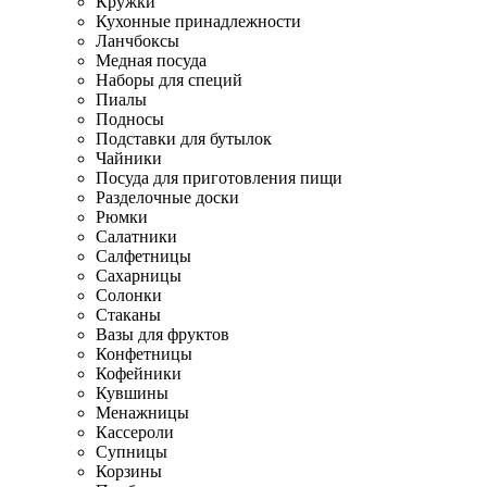
Кружки
Кухонные принадлежности
Ланчбоксы
Медная посуда
Наборы для специй
Пиалы
Подносы
Подставки для бутылок
Чайники
Посуда для приготовления пищи
Разделочные доски
Рюмки
Салатники
Салфетницы
Сахарницы
Солонки
Стаканы
Вазы для фруктов
Конфетницы
Кофейники
Кувшины
Менажницы
Кассероли
Супницы
Корзины