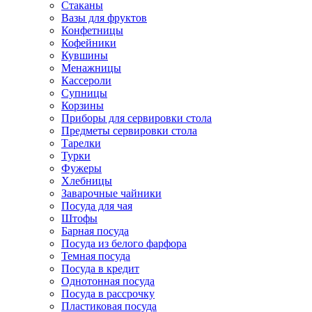
Стаканы
Вазы для фруктов
Конфетницы
Кофейники
Кувшины
Менажницы
Кассероли
Супницы
Корзины
Приборы для сервировки стола
Предметы сервировки стола
Тарелки
Турки
Фужеры
Хлебницы
Заварочные чайники
Посуда для чая
Штофы
Барная посуда
Посуда из белого фарфора
Темная посуда
Посуда в кредит
Однотонная посуда
Посуда в рассрочку
Пластиковая посуда