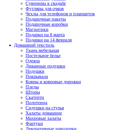
Сувениры к свадьбе
Футляры для очков
Чехлы для телефонов и планшетов
Подарочные пакеты
Подарочные коробки
Магнитики
Подарки на 8 марта
Подарки на 14 февраля
Домашний текстиль
Ткань мебельная
Постельное белье
Одеяла
Диванные подушки
Подушки
Покрывала
Ковры и ковровые дорожки
Пледы
Шторы
Скатерти
Полотенца
Сидушки на стулья
Халаты домашние
Махровые халаты
Фартуки
Декоративные наволочки