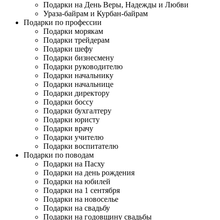
Подарки на День Веры, Надежды и Любви
Ураза-байрам и Курбан-байрам
Подарки по профессии
Подарки морякам
Подарки трейдерам
Подарки шефу
Подарки бизнесмену
Подарки руководителю
Подарки начальнику
Подарки начальнице
Подарки директору
Подарки боссу
Подарки бухгалтеру
Подарки юристу
Подарки врачу
Подарки учителю
Подарки воспитателю
Подарки по поводам
Подарки на Пасху
Подарки на день рождения
Подарки на юбилей
Подарки на 1 сентября
Подарки на новоселье
Подарки на свадьбу
Подарки на годовщину свадьбы