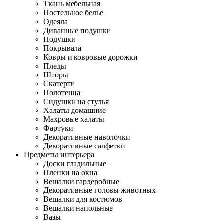
Ткань мебельная
Постельное белье
Одеяла
Диванные подушки
Подушки
Покрывала
Ковры и ковровые дорожки
Пледы
Шторы
Скатерти
Полотенца
Сидушки на стулья
Халаты домашние
Махровые халаты
Фартуки
Декоративные наволочки
Декоративные салфетки
Предметы интерьера
Доски гладильные
Пленки на окна
Вешалки гардеробные
Декоративные головы животных
Вешалки для костюмов
Вешалки напольные
Вазы