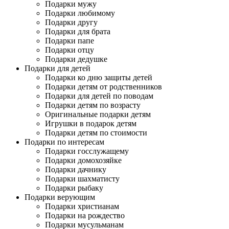
Подарки мужу
Подарки любимому
Подарки другу
Подарки для брата
Подарки папе
Подарки отцу
Подарки дедушке
Подарки для детей
Подарки ко дню защиты детей
Подарки детям от родственников
Подарки для детей по поводам
Подарки детям по возрасту
Оригинальные подарки детям
Игрушки в подарок детям
Подарки детям по стоимости
Подарки по интересам
Подарки госслужащему
Подарки домохозяйке
Подарки дачнику
Подарки шахматисту
Подарки рыбаку
Подарки верующим
Подарки христианам
Подарки на рождество
Подарки мусульманам