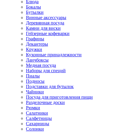
Блюда
Бокалы
Бутылки
Винные аксессуары
Деревянная посуда
Камни для виски
Гейзерные кофеварки
Графины
Декантеры
Кружки
Кухонные принадлежности
Ланчбоксы
Медная посуда
Наборы для специй
Пиалы
Подносы
Подставки для бутылок
Чайники
Посуда для приготовления пищи
Разделочные доски
Рюмки
Салатники
Салфетницы
Сахарницы
Солонки