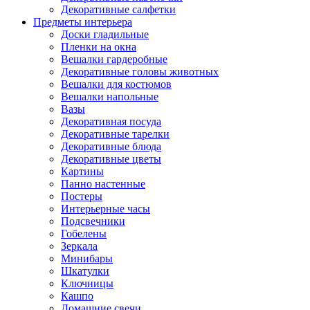
Декоративные салфетки
Предметы интерьера
Доски гладильные
Пленки на окна
Вешалки гардеробные
Декоративные головы животных
Вешалки для костюмов
Вешалки напольные
Вазы
Декоративная посуда
Декоративные тарелки
Декоративные блюда
Декоративные цветы
Картины
Панно настенные
Постеры
Интерьерные часы
Подсвечники
Гобелены
Зеркала
Минибары
Шкатулки
Ключницы
Кашпо
Домашние свечи