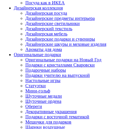
Посуда как в ИКЕА
Дизайнерская коллекция
Дизайнерская посуда
Дизайнерские предметы интерьера
Дизайнерские светильники
Дизайнерский текстиль
Дизайнерская мебель
Дизайнерские подарки и сувениры
Дизайнерские шкуры и меховые изделия
Ароматы для дома
Оригинальные подарки
Оригинальные подарки на Новый Год
Подарки с кристаллами Сваровски
Подарочные наборы
Подарки учителю на выпускной
Настольные игры
Статуэтки
Мини-гольф
Шуточные медали
Шуточные ордена
Обереги
Декоративные украшения
Подарки с восточной тематикой
Мешочки для подарков
Шарики воздушные