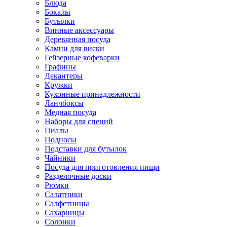
Блюда
Бокалы
Бутылки
Винные аксессуары
Деревянная посуда
Камни для виски
Гейзерные кофеварки
Графины
Декантеры
Кружки
Кухонные принадлежности
Ланчбоксы
Медная посуда
Наборы для специй
Пиалы
Подносы
Подставки для бутылок
Чайники
Посуда для приготовления пищи
Разделочные доски
Рюмки
Салатники
Салфетницы
Сахарницы
Солонки