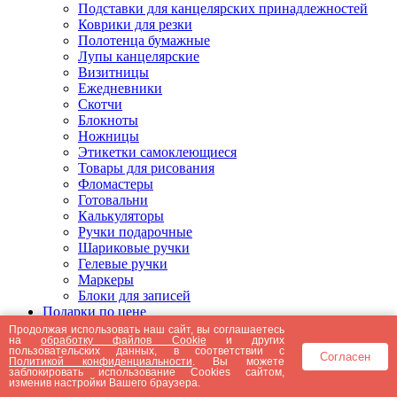
Подставки для канцелярских принадлежностей
Коврики для резки
Полотенца бумажные
Лупы канцелярские
Визитницы
Ежедневники
Скотчи
Блокноты
Ножницы
Этикетки самоклеющиеся
Товары для рисования
Фломастеры
Готовальни
Калькуляторы
Ручки подарочные
Шариковые ручки
Гелевые ручки
Маркеры
Блоки для записей
Подарки по цене
Подарки от 5000 рублей
Продолжая использовать наш сайт, вы соглашаетесь
на
обработку файлов Cookie
и других
Подарки до 5000 рублей
пользовательских данных, в соответствии с
Согласен
Подарки до 3000 рублей
Политикой конфиденциальности
. Вы можете
заблокировать использование Cookies сайтом,
Подарки до 2000 рублей
изменив настройки Вашего браузера.
Подарки до 1000 рублей