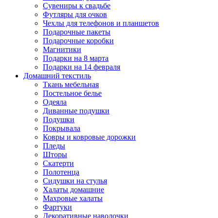
Сувениры к свадьбе
Футляры для очков
Чехлы для телефонов и планшетов
Подарочные пакеты
Подарочные коробки
Магнитики
Подарки на 8 марта
Подарки на 14 февраля
Домашний текстиль
Ткань мебельная
Постельное белье
Одеяла
Диванные подушки
Подушки
Покрывала
Ковры и ковровые дорожки
Пледы
Шторы
Скатерти
Полотенца
Сидушки на стулья
Халаты домашние
Махровые халаты
Фартуки
Декоративные наволочки