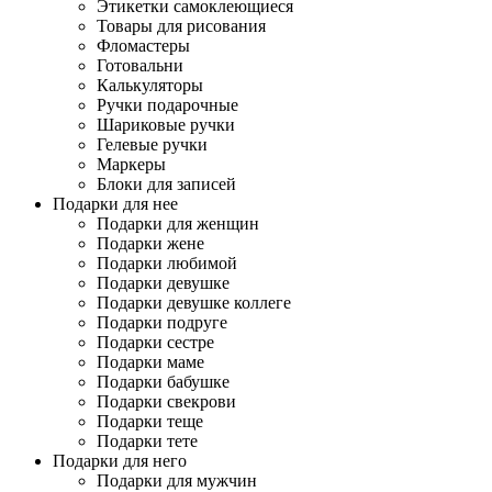
Этикетки самоклеющиеся
Товары для рисования
Фломастеры
Готовальни
Калькуляторы
Ручки подарочные
Шариковые ручки
Гелевые ручки
Маркеры
Блоки для записей
Подарки для нее
Подарки для женщин
Подарки жене
Подарки любимой
Подарки девушке
Подарки девушке коллеге
Подарки подруге
Подарки сестре
Подарки маме
Подарки бабушке
Подарки свекрови
Подарки теще
Подарки тете
Подарки для него
Подарки для мужчин