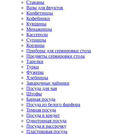
Стаканы
Вазы для фруктов
Конфетницы
Кофейники
Кувшины
Менажницы
Кассероли
Супницы
Корзины
Приборы для сервировки стола
Предметы сервировки стола
Тарелки
Турки
Фужеры
Хлебницы
Заварочные чайники
Посуда для чая
Штофы
Барная посуда
Посуда из белого фарфора
Темная посуда
Посуда в кредит
Однотонная посуда
Посуда в рассрочку
Пластиковая посуда