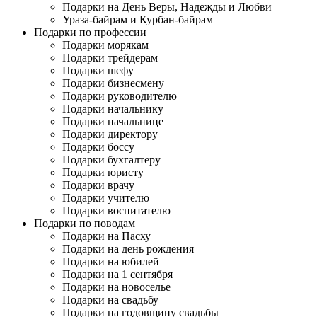
Подарки на День Веры, Надежды и Любви
Ураза-байрам и Курбан-байрам
Подарки по профессии
Подарки морякам
Подарки трейдерам
Подарки шефу
Подарки бизнесмену
Подарки руководителю
Подарки начальнику
Подарки начальнице
Подарки директору
Подарки боссу
Подарки бухгалтеру
Подарки юристу
Подарки врачу
Подарки учителю
Подарки воспитателю
Подарки по поводам
Подарки на Пасху
Подарки на день рождения
Подарки на юбилей
Подарки на 1 сентября
Подарки на новоселье
Подарки на свадьбу
Подарки на годовщину свадьбы