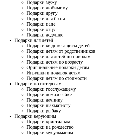
Подарки мужу
Подарки любимому
Подарки другу
Подарки для брата
Подарки папе
Подарки отцу
Подарки дедушке
Подарки для детей
Подарки ко дню защиты детей
Подарки детям от родственников
Подарки для детей по поводам
Подарки детям по возрасту
Оригинальные подарки детям
Игрушки в подарок детям
Подарки детям по стоимости
Подарки по интересам
Подарки госслужащему
Подарки домохозяйке
Подарки дачнику
Подарки шахматисту
Подарки рыбаку
Подарки верующим
Подарки христианам
Подарки на рождество
Подарки мусульманам