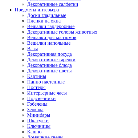
Декоративные салфетки
Предметы интерьера
Доски гладильные
Пленки на окна
Вешалки гардеробные
Декоративные головы животных
Вешалки для костюмов
Вешалки напольные
Вазы
Декоративная посуда
Декоративные тарелки
Декоративные блюда
Декоративные цветы
Картины
Панно настенные
Постеры
Интерьерные часы
Подсвечники
Гобелены
Зеркала
Минибары
Шкатулки
Ключницы
Кашпо
Домашние свечи