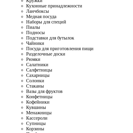
Кружки
Кухонные принадлежности
Ланчбоксы
Медная посуда
Наборы для специй
Пиалы
Подносы
Подставки для бутылок
Чайники
Посуда для приготовления пищи
Разделочные доски
Рюмки
Салатники
Салфетницы
Сахарницы
Солонки
Стаканы
Вазы для фруктов
Конфетницы
Кофейники
Кувшины
Менажницы
Кассероли
Супницы
Корзины