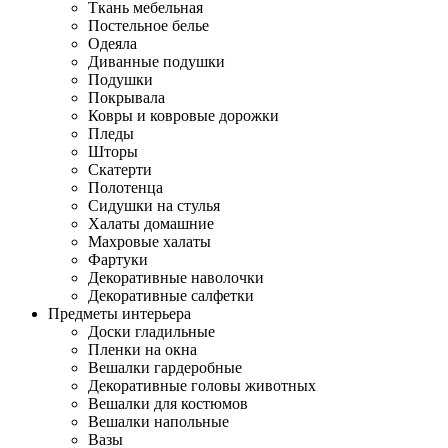
Ткань мебельная
Постельное белье
Одеяла
Диванные подушки
Подушки
Покрывала
Ковры и ковровые дорожки
Пледы
Шторы
Скатерти
Полотенца
Сидушки на стулья
Халаты домашние
Махровые халаты
Фартуки
Декоративные наволочки
Декоративные салфетки
Предметы интерьера
Доски гладильные
Пленки на окна
Вешалки гардеробные
Декоративные головы животных
Вешалки для костюмов
Вешалки напольные
Вазы