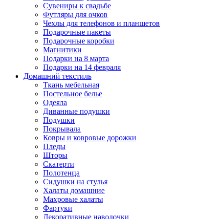
Сувениры к свадьбе
Футляры для очков
Чехлы для телефонов и планшетов
Подарочные пакеты
Подарочные коробки
Магнитики
Подарки на 8 марта
Подарки на 14 февраля
Домашний текстиль
Ткань мебельная
Постельное белье
Одеяла
Диванные подушки
Подушки
Покрывала
Ковры и ковровые дорожки
Пледы
Шторы
Скатерти
Полотенца
Сидушки на стулья
Халаты домашние
Махровые халаты
Фартуки
Декоративные наволочки