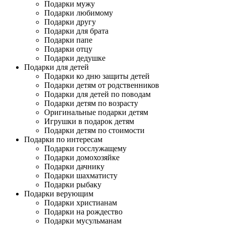
Подарки мужу
Подарки любимому
Подарки другу
Подарки для брата
Подарки папе
Подарки отцу
Подарки дедушке
Подарки для детей
Подарки ко дню защиты детей
Подарки детям от родственников
Подарки для детей по поводам
Подарки детям по возрасту
Оригинальные подарки детям
Игрушки в подарок детям
Подарки детям по стоимости
Подарки по интересам
Подарки госслужащему
Подарки домохозяйке
Подарки дачнику
Подарки шахматисту
Подарки рыбаку
Подарки верующим
Подарки христианам
Подарки на рождество
Подарки мусульманам