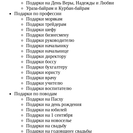
Подарки на День Веры, Надежды и Любви
Ураза-байрам и Курбан-байрам
Подарки по профессии
Подарки морякам
Подарки трейдерам
Подарки шефу
Подарки бизнесмену
Подарки руководителю
Подарки начальнику
Подарки начальнице
Подарки директору
Подарки боссу
Подарки бухгалтеру
Подарки юристу
Подарки врачу
Подарки учителю
Подарки воспитателю
Подарки по поводам
Подарки на Пасху
Подарки на день рождения
Подарки на юбилей
Подарки на 1 сентября
Подарки на новоселье
Подарки на свадьбу
Подарки на годовщину свадьбы