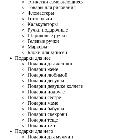
Этикетки самоклеющиеся
Товары для рисования
Фломастеры
Готовальни
Калькуляторы
Ручки подарочные
Шариковые ручки
Гелевые ручки
Маркеры
Блоки для записей
Подарки для нее
Подарки для женщин
Подарки жене
Подарки любимой
Подарки девушке
Подарки девушке коллеге
Подарки подруге
Подарки сестре
Подарки маме
Подарки бабушке
Подарки свекрови
Подарки теще
Подарки тете
Подарки для него
Подарки для мужчин