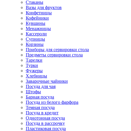
Стаканы
Вазы для фруктов
Конфетницы
Кофейники
Кувшины
Менажницы
Кассероли
Супницы
Корзины
Приборы для сервировки стола
Предметы сервировки стола
Тарелки
Турки
Фужеры
Хлебницы
Заварочные чайники
Посуда для чая
Штофы
Барная посуда
Посуда из белого фарфора
Темная посуда
Посуда в кредит
Однотонная посуда
Посуда в рассрочку
Пластиковая посуда