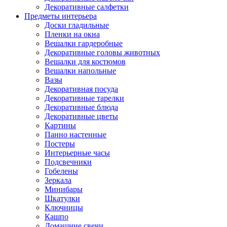
Декоративные салфетки
Предметы интерьера
Доски гладильные
Пленки на окна
Вешалки гардеробные
Декоративные головы животных
Вешалки для костюмов
Вешалки напольные
Вазы
Декоративная посуда
Декоративные тарелки
Декоративные блюда
Декоративные цветы
Картины
Панно настенные
Постеры
Интерьерные часы
Подсвечники
Гобелены
Зеркала
Минибары
Шкатулки
Ключницы
Кашпо
Домашние свечи