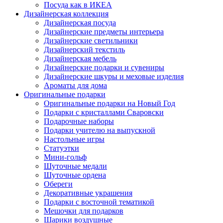
Посуда как в ИКЕА
Дизайнерская коллекция
Дизайнерская посуда
Дизайнерские предметы интерьера
Дизайнерские светильники
Дизайнерский текстиль
Дизайнерская мебель
Дизайнерские подарки и сувениры
Дизайнерские шкуры и меховые изделия
Ароматы для дома
Оригинальные подарки
Оригинальные подарки на Новый Год
Подарки с кристаллами Сваровски
Подарочные наборы
Подарки учителю на выпускной
Настольные игры
Статуэтки
Мини-гольф
Шуточные медали
Шуточные ордена
Обереги
Декоративные украшения
Подарки с восточной тематикой
Мешочки для подарков
Шарики воздушные