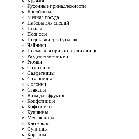
Кружки
Кухонные принадлежности
Ланчбоксы
Медная посуда
Наборы для специй
Пиалы
Подносы
Подставки для бутылок
Чайники
Посуда для приготовления пищи
Разделочные доски
Рюмки
Салатники
Салфетницы
Сахарницы
Солонки
Стаканы
Вазы для фруктов
Конфетницы
Кофейники
Кувшины
Менажницы
Кассероли
Супницы
Корзины