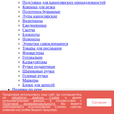
Подставки для канцелярских принадлежностей
Коврики для резки
Полотенца бумажные
Лупы канцелярские
Визитницы
Ежедневники
Скотчи
Блокноты
Ножницы
Этикетки самоклеющиеся
Товары для рисования
Фломастеры
Готовальни
Калькуляторы
Ручки подарочные
Шариковые ручки
Гелевые ручки
Маркеры
Блоки для записей
Подарки по цене
Подарки от 5000 рублей
Продолжая использовать наш сайт, вы соглашаетесь
на
обработку файлов Cookie
и других
Подарки до 5000 рублей
пользовательских данных, в соответствии с
Согласен
Подарки до 3000 рублей
Политикой конфиденциальности
. Вы можете
заблокировать использование Cookies сайтом,
Подарки до 2000 рублей
изменив настройки Вашего браузера.
Подарки до 1000 рублей