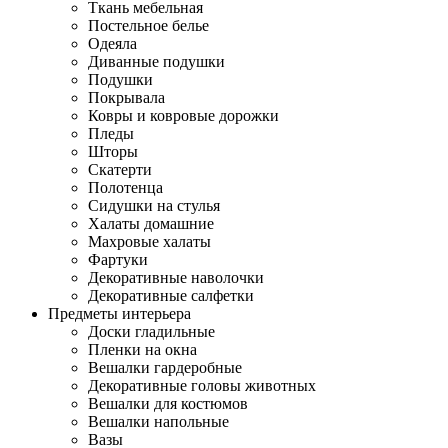
Ткань мебельная
Постельное белье
Одеяла
Диванные подушки
Подушки
Покрывала
Ковры и ковровые дорожки
Пледы
Шторы
Скатерти
Полотенца
Сидушки на стулья
Халаты домашние
Махровые халаты
Фартуки
Декоративные наволочки
Декоративные салфетки
Предметы интерьера
Доски гладильные
Пленки на окна
Вешалки гардеробные
Декоративные головы животных
Вешалки для костюмов
Вешалки напольные
Вазы