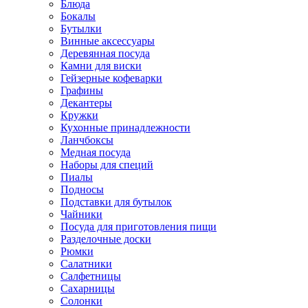
Блюда
Бокалы
Бутылки
Винные аксессуары
Деревянная посуда
Камни для виски
Гейзерные кофеварки
Графины
Декантеры
Кружки
Кухонные принадлежности
Ланчбоксы
Медная посуда
Наборы для специй
Пиалы
Подносы
Подставки для бутылок
Чайники
Посуда для приготовления пищи
Разделочные доски
Рюмки
Салатники
Салфетницы
Сахарницы
Солонки