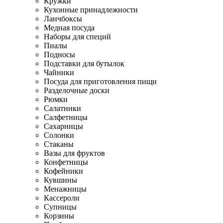
Кружки
Кухонные принадлежности
Ланчбоксы
Медная посуда
Наборы для специй
Пиалы
Подносы
Подставки для бутылок
Чайники
Посуда для приготовления пищи
Разделочные доски
Рюмки
Салатники
Салфетницы
Сахарницы
Солонки
Стаканы
Вазы для фруктов
Конфетницы
Кофейники
Кувшины
Менажницы
Кассероли
Супницы
Корзины