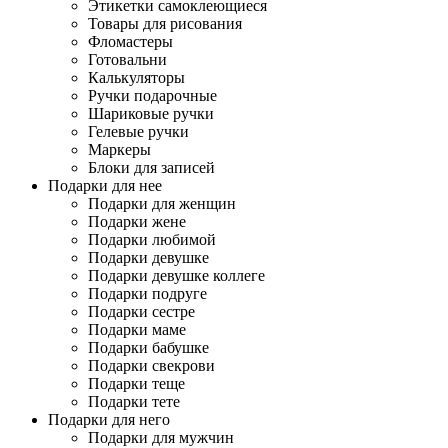
Этикетки самоклеющиеся
Товары для рисования
Фломастеры
Готовальни
Калькуляторы
Ручки подарочные
Шариковые ручки
Гелевые ручки
Маркеры
Блоки для записей
Подарки для нее
Подарки для женщин
Подарки жене
Подарки любимой
Подарки девушке
Подарки девушке коллеге
Подарки подруге
Подарки сестре
Подарки маме
Подарки бабушке
Подарки свекрови
Подарки теще
Подарки тете
Подарки для него
Подарки для мужчин