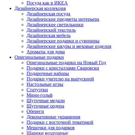
Посуда как в ИКЕА
Дизайнерская коллекция
Дизайнерская посуда
Дизайнерские предметы интерьера
Дизайнерские светильники
Дизайнерский текстиль
Дизайнерская мебель
Дизайнерские подарки и сувениры
Дизайнерские шкуры и меховые изделия
Ароматы для дома
Оригинальные подарки
Оригинальные подарки на Новый Год
Подарки с кристаллами Сваровски
Подарочные наборы
Подарки учителю на выпускной
Настольные игры
Статуэтки
Мини-гольф
Шуточные медали
Шуточные ордена
Обереги
Декоративные украшения
Подарки с восточной тематикой
Мешочки для подарков
Шарики воздушные