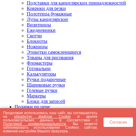
Подставки для канцелярских принадлежностей
Коврики для резки
Полотенца бумажные
Лупы канцелярские
Визитницы
Ежедневники
Скотчи
Блокноты
Ножницы
Этикетки самоклеющиеся
Товары для рисования
Фломастеры
Готовальни
Калькуляторы
Ручки подарочные
Шариковые ручки
Гелевые ручки
Маркеры
Блоки для записей
Подарки по цене
Подарки от 5000 рублей
Продолжая использовать наш сайт, вы соглашаетесь
на
обработку файлов Cookie
и других
Подарки до 5000 рублей
пользовательских данных, в соответствии с
Согласен
Подарки до 3000 рублей
Политикой конфиденциальности
. Вы можете
заблокировать использование Cookies сайтом,
Подарки до 2000 рублей
изменив настройки Вашего браузера.
Подарки до 1000 рублей