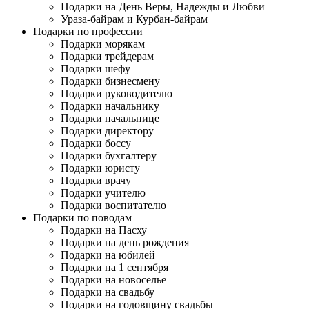
Подарки на День Веры, Надежды и Любви
Ураза-байрам и Курбан-байрам
Подарки по профессии
Подарки морякам
Подарки трейдерам
Подарки шефу
Подарки бизнесмену
Подарки руководителю
Подарки начальнику
Подарки начальнице
Подарки директору
Подарки боссу
Подарки бухгалтеру
Подарки юристу
Подарки врачу
Подарки учителю
Подарки воспитателю
Подарки по поводам
Подарки на Пасху
Подарки на день рождения
Подарки на юбилей
Подарки на 1 сентября
Подарки на новоселье
Подарки на свадьбу
Подарки на годовщину свадьбы