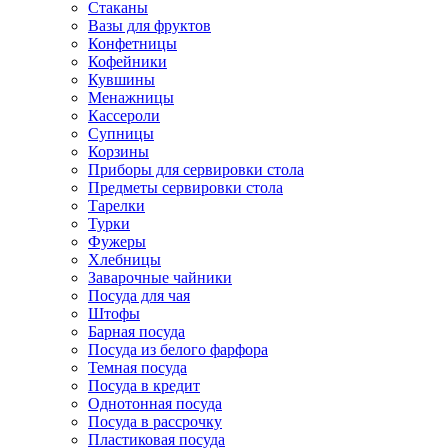
Стаканы
Вазы для фруктов
Конфетницы
Кофейники
Кувшины
Менажницы
Кассероли
Супницы
Корзины
Приборы для сервировки стола
Предметы сервировки стола
Тарелки
Турки
Фужеры
Хлебницы
Заварочные чайники
Посуда для чая
Штофы
Барная посуда
Посуда из белого фарфора
Темная посуда
Посуда в кредит
Однотонная посуда
Посуда в рассрочку
Пластиковая посуда