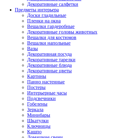
Декоративные салфетки
Предметы интерьера
Доски гладильные
Пленки на окна
Вешалки гардеробные
Декоративные головы животных
Вешалки для костюмов
Вешалки напольные
Вазы
Декоративная посуда
Декоративные тарелки
Декоративные блюда
Декоративные цветы
Картины
Панно настенные
Постеры
Интерьерные часы
Подсвечники
Гобелены
Зеркала
Минибары
Шкатулки
Ключницы
Кашпо
Домашние свечи