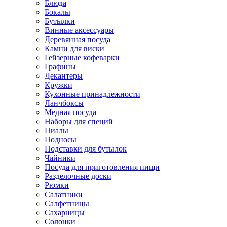
Блюда
Бокалы
Бутылки
Винные аксессуары
Деревянная посуда
Камни для виски
Гейзерные кофеварки
Графины
Декантеры
Кружки
Кухонные принадлежности
Ланчбоксы
Медная посуда
Наборы для специй
Пиалы
Подносы
Подставки для бутылок
Чайники
Посуда для приготовления пищи
Разделочные доски
Рюмки
Салатники
Салфетницы
Сахарницы
Солонки