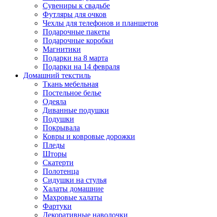
Сувениры к свадьбе
Футляры для очков
Чехлы для телефонов и планшетов
Подарочные пакеты
Подарочные коробки
Магнитики
Подарки на 8 марта
Подарки на 14 февраля
Домашний текстиль
Ткань мебельная
Постельное белье
Одеяла
Диванные подушки
Подушки
Покрывала
Ковры и ковровые дорожки
Пледы
Шторы
Скатерти
Полотенца
Сидушки на стулья
Халаты домашние
Махровые халаты
Фартуки
Декоративные наволочки