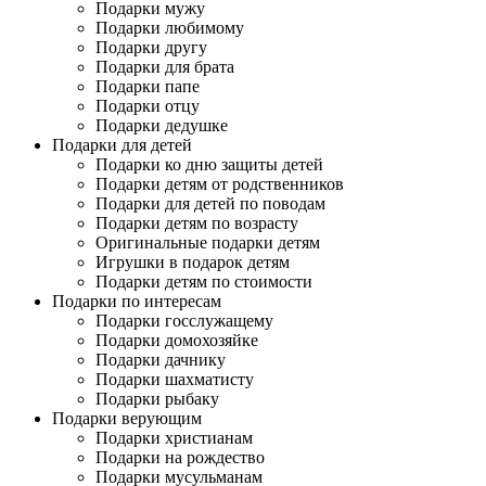
Подарки мужу
Подарки любимому
Подарки другу
Подарки для брата
Подарки папе
Подарки отцу
Подарки дедушке
Подарки для детей
Подарки ко дню защиты детей
Подарки детям от родственников
Подарки для детей по поводам
Подарки детям по возрасту
Оригинальные подарки детям
Игрушки в подарок детям
Подарки детям по стоимости
Подарки по интересам
Подарки госслужащему
Подарки домохозяйке
Подарки дачнику
Подарки шахматисту
Подарки рыбаку
Подарки верующим
Подарки христианам
Подарки на рождество
Подарки мусульманам