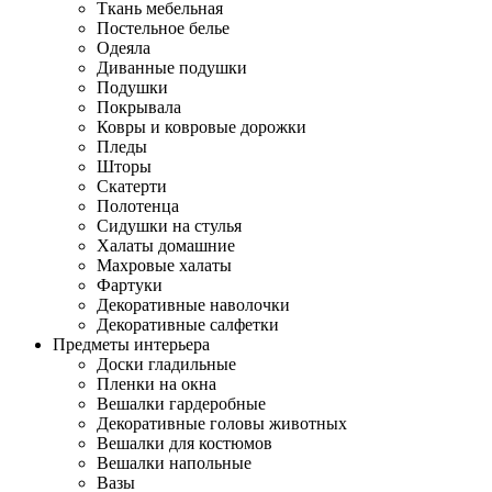
Ткань мебельная
Постельное белье
Одеяла
Диванные подушки
Подушки
Покрывала
Ковры и ковровые дорожки
Пледы
Шторы
Скатерти
Полотенца
Сидушки на стулья
Халаты домашние
Махровые халаты
Фартуки
Декоративные наволочки
Декоративные салфетки
Предметы интерьера
Доски гладильные
Пленки на окна
Вешалки гардеробные
Декоративные головы животных
Вешалки для костюмов
Вешалки напольные
Вазы