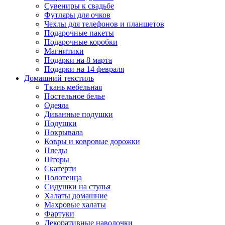
Сувениры к свадьбе
Футляры для очков
Чехлы для телефонов и планшетов
Подарочные пакеты
Подарочные коробки
Магнитики
Подарки на 8 марта
Подарки на 14 февраля
Домашний текстиль
Ткань мебельная
Постельное белье
Одеяла
Диванные подушки
Подушки
Покрывала
Ковры и ковровые дорожки
Пледы
Шторы
Скатерти
Полотенца
Сидушки на стулья
Халаты домашние
Махровые халаты
Фартуки
Декоративные наволочки