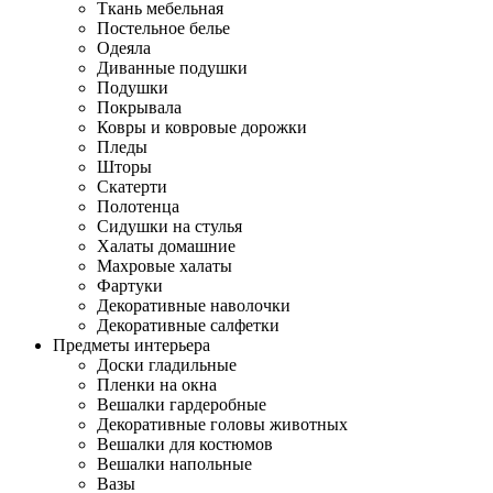
Ткань мебельная
Постельное белье
Одеяла
Диванные подушки
Подушки
Покрывала
Ковры и ковровые дорожки
Пледы
Шторы
Скатерти
Полотенца
Сидушки на стулья
Халаты домашние
Махровые халаты
Фартуки
Декоративные наволочки
Декоративные салфетки
Предметы интерьера
Доски гладильные
Пленки на окна
Вешалки гардеробные
Декоративные головы животных
Вешалки для костюмов
Вешалки напольные
Вазы