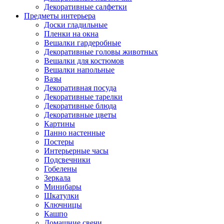
Декоративные салфетки
Предметы интерьера
Доски гладильные
Пленки на окна
Вешалки гардеробные
Декоративные головы животных
Вешалки для костюмов
Вешалки напольные
Вазы
Декоративная посуда
Декоративные тарелки
Декоративные блюда
Декоративные цветы
Картины
Панно настенные
Постеры
Интерьерные часы
Подсвечники
Гобелены
Зеркала
Минибары
Шкатулки
Ключницы
Кашпо
Домашние свечи