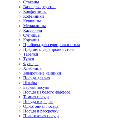
Стаканы
Вазы для фруктов
Конфетницы
Кофейники
Кувшины
Менажницы
Кассероли
Супницы
Корзины
Приборы для сервировки стола
Предметы сервировки стола
Тарелки
Турки
Фужеры
Хлебницы
Заварочные чайники
Посуда для чая
Штофы
Барная посуда
Посуда из белого фарфора
Темная посуда
Посуда в кредит
Однотонная посуда
Посуда в рассрочку
Пластиковая посуда