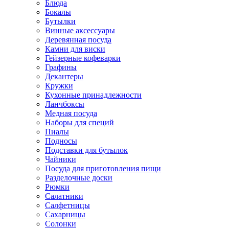
Блюда
Бокалы
Бутылки
Винные аксессуары
Деревянная посуда
Камни для виски
Гейзерные кофеварки
Графины
Декантеры
Кружки
Кухонные принадлежности
Ланчбоксы
Медная посуда
Наборы для специй
Пиалы
Подносы
Подставки для бутылок
Чайники
Посуда для приготовления пищи
Разделочные доски
Рюмки
Салатники
Салфетницы
Сахарницы
Солонки