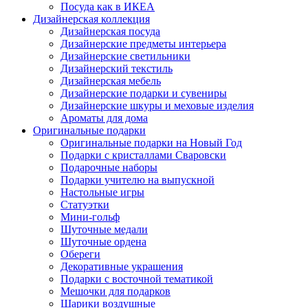
Посуда как в ИКЕА
Дизайнерская коллекция
Дизайнерская посуда
Дизайнерские предметы интерьера
Дизайнерские светильники
Дизайнерский текстиль
Дизайнерская мебель
Дизайнерские подарки и сувениры
Дизайнерские шкуры и меховые изделия
Ароматы для дома
Оригинальные подарки
Оригинальные подарки на Новый Год
Подарки с кристаллами Сваровски
Подарочные наборы
Подарки учителю на выпускной
Настольные игры
Статуэтки
Мини-гольф
Шуточные медали
Шуточные ордена
Обереги
Декоративные украшения
Подарки с восточной тематикой
Мешочки для подарков
Шарики воздушные