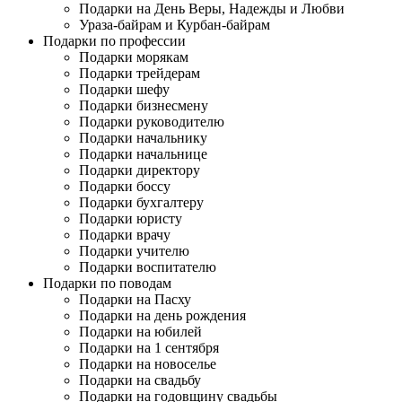
Подарки на День Веры, Надежды и Любви
Ураза-байрам и Курбан-байрам
Подарки по профессии
Подарки морякам
Подарки трейдерам
Подарки шефу
Подарки бизнесмену
Подарки руководителю
Подарки начальнику
Подарки начальнице
Подарки директору
Подарки боссу
Подарки бухгалтеру
Подарки юристу
Подарки врачу
Подарки учителю
Подарки воспитателю
Подарки по поводам
Подарки на Пасху
Подарки на день рождения
Подарки на юбилей
Подарки на 1 сентября
Подарки на новоселье
Подарки на свадьбу
Подарки на годовщину свадьбы