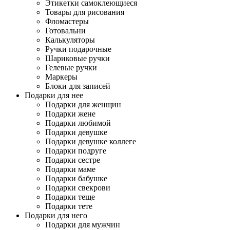
Этикетки самоклеющиеся
Товары для рисования
Фломастеры
Готовальни
Калькуляторы
Ручки подарочные
Шариковые ручки
Гелевые ручки
Маркеры
Блоки для записей
Подарки для нее
Подарки для женщин
Подарки жене
Подарки любимой
Подарки девушке
Подарки девушке коллеге
Подарки подруге
Подарки сестре
Подарки маме
Подарки бабушке
Подарки свекрови
Подарки теще
Подарки тете
Подарки для него
Подарки для мужчин