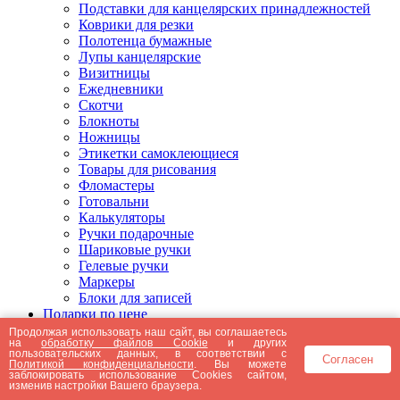
Подставки для канцелярских принадлежностей
Коврики для резки
Полотенца бумажные
Лупы канцелярские
Визитницы
Ежедневники
Скотчи
Блокноты
Ножницы
Этикетки самоклеющиеся
Товары для рисования
Фломастеры
Готовальни
Калькуляторы
Ручки подарочные
Шариковые ручки
Гелевые ручки
Маркеры
Блоки для записей
Подарки по цене
Подарки от 5000 рублей
Продолжая использовать наш сайт, вы соглашаетесь
на
обработку файлов Cookie
и других
Подарки до 5000 рублей
пользовательских данных, в соответствии с
Согласен
Подарки до 3000 рублей
Политикой конфиденциальности
. Вы можете
заблокировать использование Cookies сайтом,
Подарки до 2000 рублей
изменив настройки Вашего браузера.
Подарки до 1000 рублей