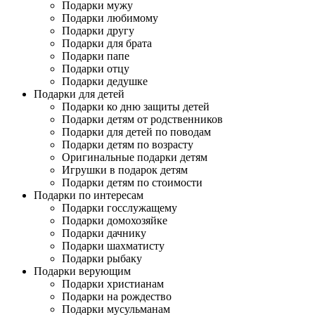
Подарки мужу
Подарки любимому
Подарки другу
Подарки для брата
Подарки папе
Подарки отцу
Подарки дедушке
Подарки для детей
Подарки ко дню защиты детей
Подарки детям от родственников
Подарки для детей по поводам
Подарки детям по возрасту
Оригинальные подарки детям
Игрушки в подарок детям
Подарки детям по стоимости
Подарки по интересам
Подарки госслужащему
Подарки домохозяйке
Подарки дачнику
Подарки шахматисту
Подарки рыбаку
Подарки верующим
Подарки христианам
Подарки на рождество
Подарки мусульманам