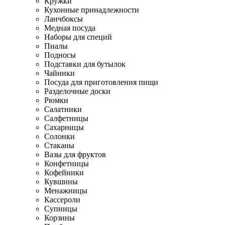
Кружки
Кухонные принадлежности
Ланчбоксы
Медная посуда
Наборы для специй
Пиалы
Подносы
Подставки для бутылок
Чайники
Посуда для приготовления пищи
Разделочные доски
Рюмки
Салатники
Салфетницы
Сахарницы
Солонки
Стаканы
Вазы для фруктов
Конфетницы
Кофейники
Кувшины
Менажницы
Кассероли
Супницы
Корзины