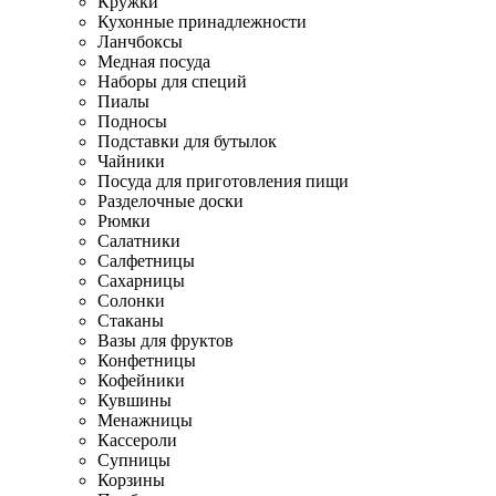
Кружки
Кухонные принадлежности
Ланчбоксы
Медная посуда
Наборы для специй
Пиалы
Подносы
Подставки для бутылок
Чайники
Посуда для приготовления пищи
Разделочные доски
Рюмки
Салатники
Салфетницы
Сахарницы
Солонки
Стаканы
Вазы для фруктов
Конфетницы
Кофейники
Кувшины
Менажницы
Кассероли
Супницы
Корзины