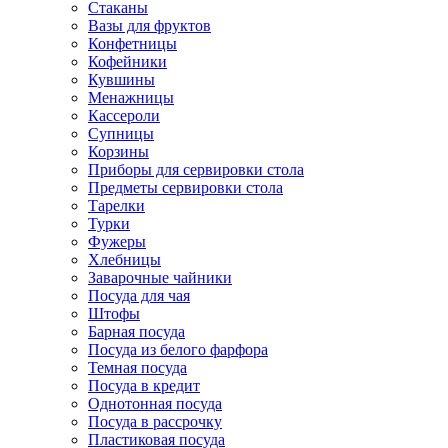
Стаканы
Вазы для фруктов
Конфетницы
Кофейники
Кувшины
Менажницы
Кассероли
Супницы
Корзины
Приборы для сервировки стола
Предметы сервировки стола
Тарелки
Турки
Фужеры
Хлебницы
Заварочные чайники
Посуда для чая
Штофы
Барная посуда
Посуда из белого фарфора
Темная посуда
Посуда в кредит
Однотонная посуда
Посуда в рассрочку
Пластиковая посуда