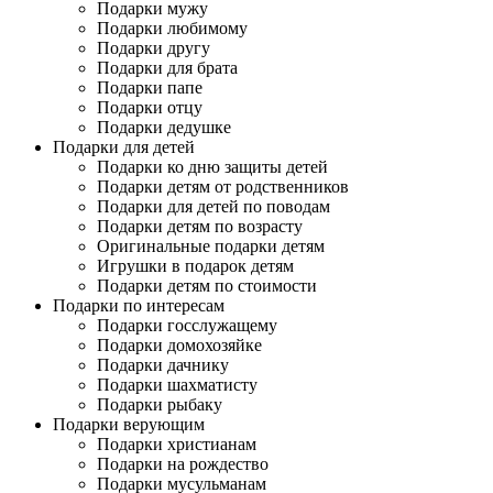
Подарки мужу
Подарки любимому
Подарки другу
Подарки для брата
Подарки папе
Подарки отцу
Подарки дедушке
Подарки для детей
Подарки ко дню защиты детей
Подарки детям от родственников
Подарки для детей по поводам
Подарки детям по возрасту
Оригинальные подарки детям
Игрушки в подарок детям
Подарки детям по стоимости
Подарки по интересам
Подарки госслужащему
Подарки домохозяйке
Подарки дачнику
Подарки шахматисту
Подарки рыбаку
Подарки верующим
Подарки христианам
Подарки на рождество
Подарки мусульманам