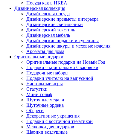
Посуда как в ИКЕА
Дизайнерская коллекция
Дизайнерская посуда
Дизайнерские предметы интерьера
Дизайнерские светильники
Дизайнерский текстиль
Дизайнерская мебель
Дизайнерские подарки и сувениры
Дизайнерские шкуры и меховые изделия
Ароматы для дома
Оригинальные подарки
Оригинальные подарки на Новый Год
Подарки с кристаллами Сваровски
Подарочные наборы
Подарки учителю на выпускной
Настольные игры
Статуэтки
Мини-гольф
Шуточные медали
Шуточные ордена
Обереги
Декоративные украшения
Подарки с восточной тематикой
Мешочки для подарков
Шарики воздушные