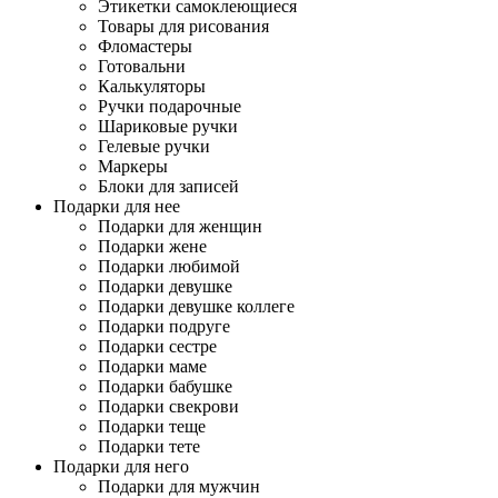
Этикетки самоклеющиеся
Товары для рисования
Фломастеры
Готовальни
Калькуляторы
Ручки подарочные
Шариковые ручки
Гелевые ручки
Маркеры
Блоки для записей
Подарки для нее
Подарки для женщин
Подарки жене
Подарки любимой
Подарки девушке
Подарки девушке коллеге
Подарки подруге
Подарки сестре
Подарки маме
Подарки бабушке
Подарки свекрови
Подарки теще
Подарки тете
Подарки для него
Подарки для мужчин