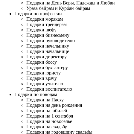
Подарки на День Веры, Надежды и Любви
Ураза-байрам и Курбан-байрам
Подарки по профессии
Подарки морякам
Подарки трейдерам
Подарки шефу
Подарки бизнесмену
Подарки руководителю
Подарки начальнику
Подарки начальнице
Подарки директору
Подарки боссу
Подарки бухгалтеру
Подарки юристу
Подарки врачу
Подарки учителю
Подарки воспитателю
Подарки по поводам
Подарки на Пасху
Подарки на день рождения
Подарки на юбилей
Подарки на 1 сентября
Подарки на новоселье
Подарки на свадьбу
Подарки на годовщину свадьбы