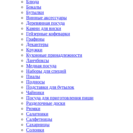
Блюда
Бокалы
Бутылки
Винные аксессуары
Деревянная посуда
Камни для виски
Гейзерные кофеварки
Графины
Декантеры
Кружки
Кухонные принадлежности
Ланчбоксы
Медная посуда
Наборы для специй
Пиалы
Подносы
Подставки для бутылок
Чайники
Посуда для приготовления пищи
Разделочные доски
Рюмки
Салатники
Салфетницы
Сахарницы
Солонки