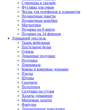
Сувениры к свадьбе
Футляры для очков
Чехлы для телефонов и планшетов
Подарочные пакеты
Подарочные коробки
Магнитики
Подарки на 8 марта
Подарки на 14 февраля
Домашний текстиль
Ткань мебельная
Постельное белье
Одеяла
Диванные подушки
Подушки
Покрывала
Ковры и ковровые дорожки
Пледы
Шторы
Скатерти
Полотенца
Сидушки на стулья
Халаты домашние
Махровые халаты
Фартуки
Декоративные наволочки