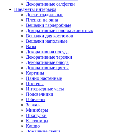
Декоративные салфетки
Предметы интерьера
Доски гладильные
Пленки на окна
Вешалки гардеробные
Декоративные головы животных
Вешалки для костюмов
Вешалки напольные
Вазы
Декоративная посуда
Декоративные тарелки
Декоративные блюда
Декоративные цветы
Картины
Панно настенные
Постеры
Интерьерные часы
Подсвечники
Гобелены
Зеркала
Минибары
Шкатулки
Ключницы
Кашпо
Домашние свечи