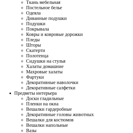
Ткань мебельная
Постельное белье
Одеяла
Диванные подушки
Подушки
Покрывала
Ковры и ковровые дорожки
Пледы
Шторы
Скатерти
Полотенца
Сидушки на стулья
Халаты домашние
Махровые халаты
Фартуки
Декоративные наволочки
Декоративные салфетки
Предметы интерьера
Доски гладильные
Пленки на окна
Вешалки гардеробные
Декоративные головы животных
Вешалки для костюмов
Вешалки напольные
Вазы