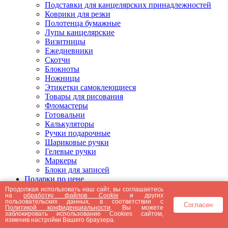
Подставки для канцелярских принадлежностей
Коврики для резки
Полотенца бумажные
Лупы канцелярские
Визитницы
Ежедневники
Скотчи
Блокноты
Ножницы
Этикетки самоклеющиеся
Товары для рисования
Фломастеры
Готовальни
Калькуляторы
Ручки подарочные
Шариковые ручки
Гелевые ручки
Маркеры
Блоки для записей
Подарки по цене
Подарки от 5000 рублей
Продолжая использовать наш сайт, вы соглашаетесь
на
обработку файлов Cookie
и других
Подарки до 5000 рублей
пользовательских данных, в соответствии с
Согласен
Подарки до 3000 рублей
Политикой конфиденциальности
. Вы можете
заблокировать использование Cookies сайтом,
Подарки до 2000 рублей
изменив настройки Вашего браузера.
Подарки до 1000 рублей