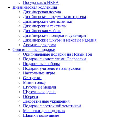
Посуда как в ИКЕА
Дизайнерская коллекция
Дизайнерская посуда
Дизайнерские предметы интерьера
Дизайнерские светильники
Дизайнерский текстиль
Дизайнерская мебель
Дизайнерские подарки и сувениры
Дизайнерские шкуры и меховые изделия
Ароматы для дома
Оригинальные подарки
Оригинальные подарки на Новый Год
Подарки с кристаллами Сваровски
Подарочные наборы
Подарки учителю на выпускной
Настольные игры
Статуэтки
Мини-гольф
Шуточные медали
Шуточные ордена
Обереги
Декоративные украшения
Подарки с восточной тематикой
Мешочки для подарков
Шарики воздушные