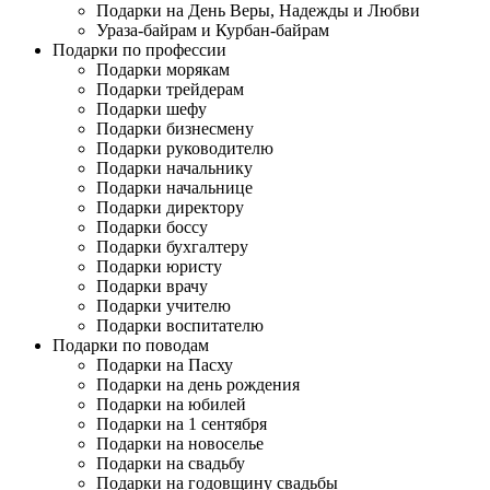
Подарки на День Веры, Надежды и Любви
Ураза-байрам и Курбан-байрам
Подарки по профессии
Подарки морякам
Подарки трейдерам
Подарки шефу
Подарки бизнесмену
Подарки руководителю
Подарки начальнику
Подарки начальнице
Подарки директору
Подарки боссу
Подарки бухгалтеру
Подарки юристу
Подарки врачу
Подарки учителю
Подарки воспитателю
Подарки по поводам
Подарки на Пасху
Подарки на день рождения
Подарки на юбилей
Подарки на 1 сентября
Подарки на новоселье
Подарки на свадьбу
Подарки на годовщину свадьбы