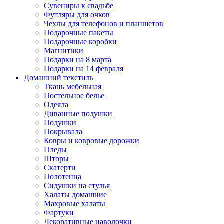
Сувениры к свадьбе
Футляры для очков
Чехлы для телефонов и планшетов
Подарочные пакеты
Подарочные коробки
Магнитики
Подарки на 8 марта
Подарки на 14 февраля
Домашний текстиль
Ткань мебельная
Постельное белье
Одеяла
Диванные подушки
Подушки
Покрывала
Ковры и ковровые дорожки
Пледы
Шторы
Скатерти
Полотенца
Сидушки на стулья
Халаты домашние
Махровые халаты
Фартуки
Декоративные наволочки