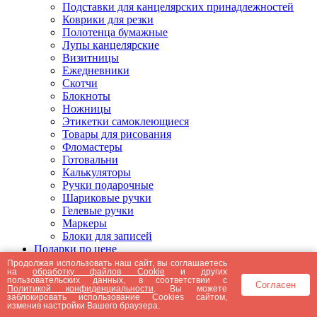
Подставки для канцелярских принадлежностей
Коврики для резки
Полотенца бумажные
Лупы канцелярские
Визитницы
Ежедневники
Скотчи
Блокноты
Ножницы
Этикетки самоклеющиеся
Товары для рисования
Фломастеры
Готовальни
Калькуляторы
Ручки подарочные
Шариковые ручки
Гелевые ручки
Маркеры
Блоки для записей
Подарки по цене
Подарки от 5000 рублей
Продолжая использовать наш сайт, вы соглашаетесь
на
обработку файлов Cookie
и других
Подарки до 5000 рублей
пользовательских данных, в соответствии с
Согласен
Подарки до 3000 рублей
Политикой конфиденциальности
. Вы можете
заблокировать использование Cookies сайтом,
Подарки до 2000 рублей
изменив настройки Вашего браузера.
Подарки до 1000 рублей