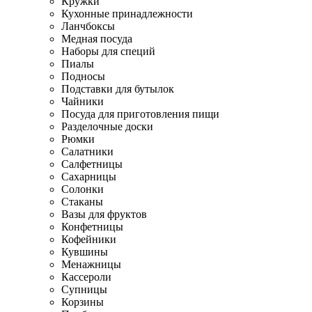
Кружки
Кухонные принадлежности
Ланчбоксы
Медная посуда
Наборы для специй
Пиалы
Подносы
Подставки для бутылок
Чайники
Посуда для приготовления пищи
Разделочные доски
Рюмки
Салатники
Салфетницы
Сахарницы
Солонки
Стаканы
Вазы для фруктов
Конфетницы
Кофейники
Кувшины
Менажницы
Кассероли
Супницы
Корзины