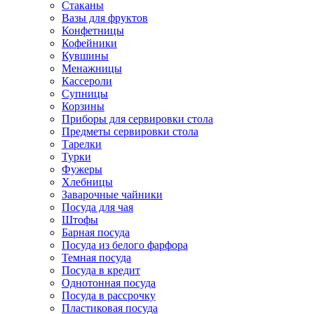
Стаканы
Вазы для фруктов
Конфетницы
Кофейники
Кувшины
Менажницы
Кассероли
Супницы
Корзины
Приборы для сервировки стола
Предметы сервировки стола
Тарелки
Турки
Фужеры
Хлебницы
Заварочные чайники
Посуда для чая
Штофы
Барная посуда
Посуда из белого фарфора
Темная посуда
Посуда в кредит
Однотонная посуда
Посуда в рассрочку
Пластиковая посуда