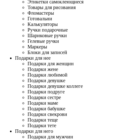
Этикетки самоклеющиеся
Товары для рисования
Фломастеры
Готовальни
Калькуляторы
Ручки подарочные
Шариковые ручки
Гелевые ручки
Маркеры
Блоки для записей
Подарки для нее
Подарки для женщин
Подарки жене
Подарки любимой
Подарки девушке
Подарки девушке коллеге
Подарки подруге
Подарки сестре
Подарки маме
Подарки бабушке
Подарки свекрови
Подарки теще
Подарки тете
Подарки для него
Подарки для мужчин