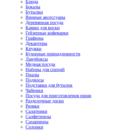
Блюда
Бокалы
Бутылки
Винные аксессуары
Деревянная посуда
Камни для виски
Гейзерные кофеварки
Графины
Декантеры
Кружки
Кухонные принадлежности
Ланчбоксы
Медная посуда
Наборы для специй
Пиалы
Подносы
Подставки для бутылок
Чайники
Посуда для приготовления пищи
Разделочные доски
Рюмки
Салатники
Салфетницы
Сахарницы
Солонки