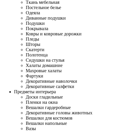
Ткань мебельная
Постельное белье
Одеяла
Диванные подушки
Подушки
Покрывала
Ковры и ковровые дорожки
Пледы
Шторы
Скатерти
Полотенца
Сидушки на стулья
Халаты домашние
Махровые халаты
Фартуки
Декоративные наволочки
Декоративные салфетки
Предметы интерьера
Доски гладильные
Пленки на окна
Вешалки гардеробные
Декоративные головы животных
Вешалки для костюмов
Вешалки напольные
Вазы