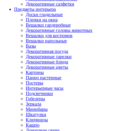
Декоративные салфетки
Предметы интерьера
Доски гладильные
Пленки на окна
Вешалки гардеробные
Декоративные головы животных
Вешалки для костюмов
Вешалки напольные
Вазы
Декоративная посуда
Декоративные тарелки
Декоративные блюда
Декоративные цветы
Картины
Панно настенные
Постеры
Интерьерные часы
Подсвечники
Гобелены
Зеркала
Минибары
Шкатулки
Ключницы
Кашпо
Домашние свечи