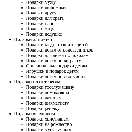
Подарки мужу
Подарки любимому
Подарки другу
Подарки для брата
Подарки папе
Подарки отцу
Подарки дедушке
Подарки для детей
Подарки ко дню защиты детей
Подарки детям от родственников
Подарки для детей по поводам
Подарки детям по возрасту
Оригинальные подарки детям
Игрушки в подарок детям
Подарки детям по стоимости
Подарки по интересам
Подарки госслужащему
Подарки домохозяйке
Подарки дачнику
Подарки шахматисту
Подарки рыбаку
Подарки верующим
Подарки христианам
Подарки на рождество
Подарки мусульманам