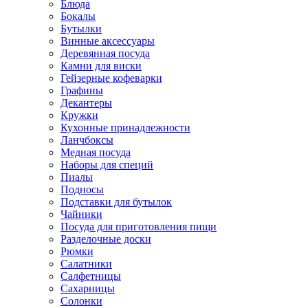
Блюда
Бокалы
Бутылки
Винные аксессуары
Деревянная посуда
Камни для виски
Гейзерные кофеварки
Графины
Декантеры
Кружки
Кухонные принадлежности
Ланчбоксы
Медная посуда
Наборы для специй
Пиалы
Подносы
Подставки для бутылок
Чайники
Посуда для приготовления пищи
Разделочные доски
Рюмки
Салатники
Салфетницы
Сахарницы
Солонки