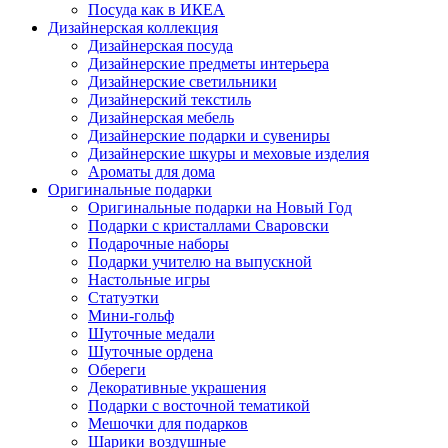
Посуда как в ИКЕА
Дизайнерская коллекция
Дизайнерская посуда
Дизайнерские предметы интерьера
Дизайнерские светильники
Дизайнерский текстиль
Дизайнерская мебель
Дизайнерские подарки и сувениры
Дизайнерские шкуры и меховые изделия
Ароматы для дома
Оригинальные подарки
Оригинальные подарки на Новый Год
Подарки с кристаллами Сваровски
Подарочные наборы
Подарки учителю на выпускной
Настольные игры
Статуэтки
Мини-гольф
Шуточные медали
Шуточные ордена
Обереги
Декоративные украшения
Подарки с восточной тематикой
Мешочки для подарков
Шарики воздушные