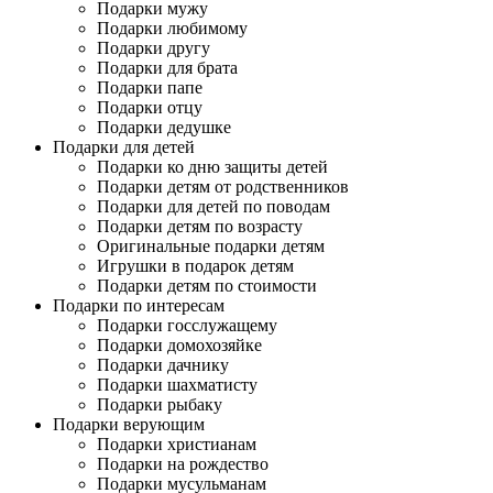
Подарки мужу
Подарки любимому
Подарки другу
Подарки для брата
Подарки папе
Подарки отцу
Подарки дедушке
Подарки для детей
Подарки ко дню защиты детей
Подарки детям от родственников
Подарки для детей по поводам
Подарки детям по возрасту
Оригинальные подарки детям
Игрушки в подарок детям
Подарки детям по стоимости
Подарки по интересам
Подарки госслужащему
Подарки домохозяйке
Подарки дачнику
Подарки шахматисту
Подарки рыбаку
Подарки верующим
Подарки христианам
Подарки на рождество
Подарки мусульманам