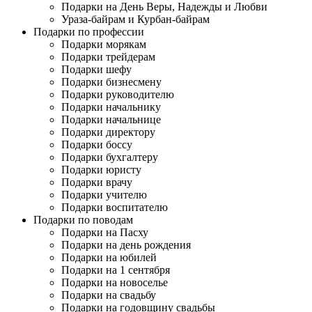
Подарки на День Веры, Надежды и Любви
Ураза-байрам и Курбан-байрам
Подарки по профессии
Подарки морякам
Подарки трейдерам
Подарки шефу
Подарки бизнесмену
Подарки руководителю
Подарки начальнику
Подарки начальнице
Подарки директору
Подарки боссу
Подарки бухгалтеру
Подарки юристу
Подарки врачу
Подарки учителю
Подарки воспитателю
Подарки по поводам
Подарки на Пасху
Подарки на день рождения
Подарки на юбилей
Подарки на 1 сентября
Подарки на новоселье
Подарки на свадьбу
Подарки на годовщину свадьбы