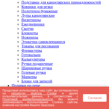
Подставки для канцелярских принадлежностей
Коврики для резки
Полотенца бумажные
Лупы канцелярские
Визитницы
Ежедневники
Скотчи
Блокноты
Ножницы
Этикетки самоклеющиеся
Товары для рисования
Фломастеры
Готовальни
Калькуляторы
Ручки подарочные
Шариковые ручки
Гелевые ручки
Маркеры
Блоки для записей
Подарки по цене
Подарки от 5000 рублей
Продолжая использовать наш сайт, вы соглашаетесь
на
обработку файлов Cookie
и других
Подарки до 5000 рублей
пользовательских данных, в соответствии с
Согласен
Подарки до 3000 рублей
Политикой конфиденциальности
. Вы можете
заблокировать использование Cookies сайтом,
Подарки до 2000 рублей
изменив настройки Вашего браузера.
Подарки до 1000 рублей