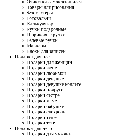
Этикетки самоклеющиеся
Товары для рисования
Фломастеры
Готовальни
Калькуляторы
Ручки подарочные
Шариковые ручки
Гелевые ручки
Маркеры
Блоки для записей
Подарки для нее
Подарки для женщин
Подарки жене
Подарки любимой
Подарки девушке
Подарки девушке коллеге
Подарки подруге
Подарки сестре
Подарки маме
Подарки бабушке
Подарки свекрови
Подарки теще
Подарки тете
Подарки для него
Подарки для мужчин