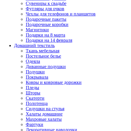
Сувениры к свадьбе
Футляры для очков
Чехлы для телефонов и планшетов
Подарочные пакеты
Подарочные коробки
Магнитики
Подарки на 8 марта
Подарки на 14 февраля
Домашний текстиль
Ткань мебельная
Постельное белье
Одеяла
Диванные подушки
Подушки
Покрывала
Ковры и ковровые дорожки
Пледы
Шторы
Скатерти
Полотенца
Сидушки на стулья
Халаты домашние
Махровые халаты
Фартуки
Декоративные наволочки