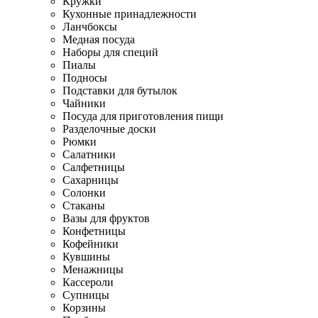
Кружки
Кухонные принадлежности
Ланчбоксы
Медная посуда
Наборы для специй
Пиалы
Подносы
Подставки для бутылок
Чайники
Посуда для приготовления пищи
Разделочные доски
Рюмки
Салатники
Салфетницы
Сахарницы
Солонки
Стаканы
Вазы для фруктов
Конфетницы
Кофейники
Кувшины
Менажницы
Кассероли
Супницы
Корзины