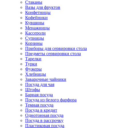
Стаканы
Вазы для фруктов
Конфетницы
Кофейники
Кувшины
Менажницы
Кассероли
Супницы
Корзины
Приборы для сервировки стола
Предметы сервировки стола
Тарелки
Турки
Фужеры
Хлебницы
Заварочные чайники
Посуда для чая
Штофы
Барная посуда
Посуда из белого фарфора
Темная посуда
Посуда в кредит
Однотонная посуда
Посуда в рассрочку
Пластиковая посуда