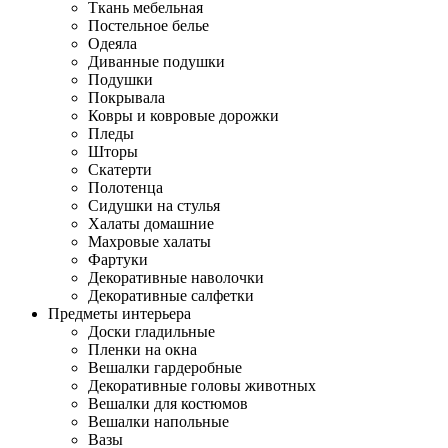
Ткань мебельная
Постельное белье
Одеяла
Диванные подушки
Подушки
Покрывала
Ковры и ковровые дорожки
Пледы
Шторы
Скатерти
Полотенца
Сидушки на стулья
Халаты домашние
Махровые халаты
Фартуки
Декоративные наволочки
Декоративные салфетки
Предметы интерьера
Доски гладильные
Пленки на окна
Вешалки гардеробные
Декоративные головы животных
Вешалки для костюмов
Вешалки напольные
Вазы