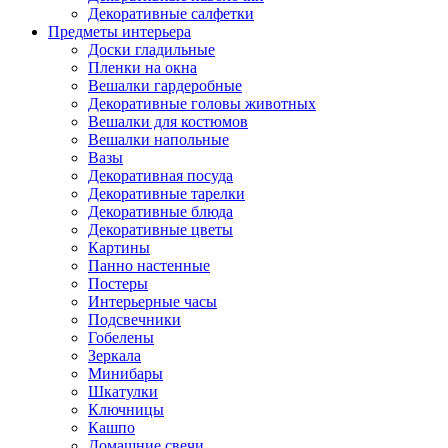
Декоративные салфетки
Предметы интерьера
Доски гладильные
Пленки на окна
Вешалки гардеробные
Декоративные головы животных
Вешалки для костюмов
Вешалки напольные
Вазы
Декоративная посуда
Декоративные тарелки
Декоративные блюда
Декоративные цветы
Картины
Панно настенные
Постеры
Интерьерные часы
Подсвечники
Гобелены
Зеркала
Минибары
Шкатулки
Ключницы
Кашпо
Домашние свечи