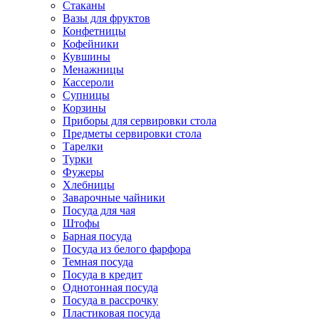
Стаканы
Вазы для фруктов
Конфетницы
Кофейники
Кувшины
Менажницы
Кассероли
Супницы
Корзины
Приборы для сервировки стола
Предметы сервировки стола
Тарелки
Турки
Фужеры
Хлебницы
Заварочные чайники
Посуда для чая
Штофы
Барная посуда
Посуда из белого фарфора
Темная посуда
Посуда в кредит
Однотонная посуда
Посуда в рассрочку
Пластиковая посуда