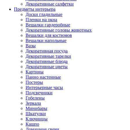
Декоративные салфетки
Предметы интерьера
Доски гладильные
Пленки на окна
Вешалки гардеробные
Декоративные головы животных
Вешалки для костюмов
Вешалки напольные
Вазы
Декоративная посуда
Декоративные тарелки
Декоративные блюда
Декоративные цветы
Картины
Панно настенные
Постеры
Интерьерные часы
Подсвечники
Гобелены
Зеркала
Минибары
Шкатулки
Ключницы
Кашпо
Домашние свечи