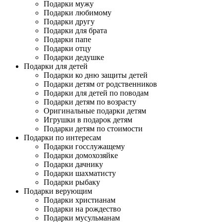
Подарки мужу
Подарки любимому
Подарки другу
Подарки для брата
Подарки папе
Подарки отцу
Подарки дедушке
Подарки для детей
Подарки ко дню защиты детей
Подарки детям от родственников
Подарки для детей по поводам
Подарки детям по возрасту
Оригинальные подарки детям
Игрушки в подарок детям
Подарки детям по стоимости
Подарки по интересам
Подарки госслужащему
Подарки домохозяйке
Подарки дачнику
Подарки шахматисту
Подарки рыбаку
Подарки верующим
Подарки христианам
Подарки на рождество
Подарки мусульманам