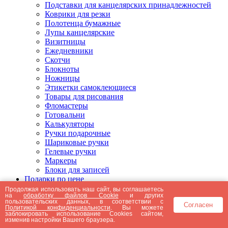
Подставки для канцелярских принадлежностей
Коврики для резки
Полотенца бумажные
Лупы канцелярские
Визитницы
Ежедневники
Скотчи
Блокноты
Ножницы
Этикетки самоклеющиеся
Товары для рисования
Фломастеры
Готовальни
Калькуляторы
Ручки подарочные
Шариковые ручки
Гелевые ручки
Маркеры
Блоки для записей
Подарки по цене
Подарки от 5000 рублей
Продолжая использовать наш сайт, вы соглашаетесь
на
обработку файлов Cookie
и других
Подарки до 5000 рублей
пользовательских данных, в соответствии с
Согласен
Подарки до 3000 рублей
Политикой конфиденциальности
. Вы можете
заблокировать использование Cookies сайтом,
Подарки до 2000 рублей
изменив настройки Вашего браузера.
Подарки до 1000 рублей