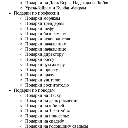
Подарки на День Веры, Надежды и Любви
Ураза-байрам и Курбан-байрам
Подарки по профессии
Подарки морякам
Подарки трейдерам
Подарки шефу
Подарки бизнесмену
Подарки руководителю
Подарки начальнику
Подарки начальнице
Подарки директору
Подарки боссу
Подарки бухгалтеру
Подарки юристу
Подарки врачу
Подарки учителю
Подарки воспитателю
Подарки по поводам
Подарки на Пасху
Подарки на день рождения
Подарки на юбилей
Подарки на 1 сентября
Подарки на новоселье
Подарки на свадьбу
Подарки на годовщину свадьбы