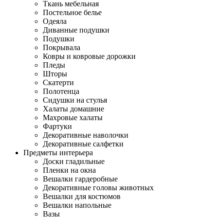
Ткань мебельная
Постельное белье
Одеяла
Диванные подушки
Подушки
Покрывала
Ковры и ковровые дорожки
Пледы
Шторы
Скатерти
Полотенца
Сидушки на стулья
Халаты домашние
Махровые халаты
Фартуки
Декоративные наволочки
Декоративные салфетки
Предметы интерьера
Доски гладильные
Пленки на окна
Вешалки гардеробные
Декоративные головы животных
Вешалки для костюмов
Вешалки напольные
Вазы