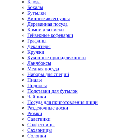
Блюда
Бокалы
Бутылки
Винные аксессуары
Деревянная посуда
Камни для виски
Гейзерные кофеварки
Графины
Декантеры
Кружки
Кухонные принадлежности
Ланчбоксы
Медная посуда
Наборы для специй
Пиалы
Подносы
Подставки для бутылок
Чайники
Посуда для приготовления пищи
Разделочные доски
Рюмки
Салатники
Салфетницы
Сахарницы
Солонки