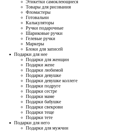
Этикетки самоклеющиеся
Товары для рисования
Фломастеры
Готовальни
Калькуляторы
Ручки подарочные
Шариковые ручки
Гелевые ручки
Маркеры
Блоки для записей
Подарки для нее
Подарки для женщин
Подарки жене
Подарки любимой
Подарки девушке
Подарки девушке коллеге
Подарки подруге
Подарки сестре
Подарки маме
Подарки бабушке
Подарки свекрови
Подарки теще
Подарки тете
Подарки для него
Подарки для мужчин