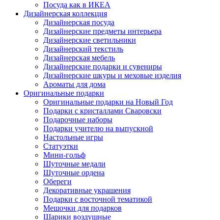
Посуда как в ИКЕА
Дизайнерская коллекция
Дизайнерская посуда
Дизайнерские предметы интерьера
Дизайнерские светильники
Дизайнерский текстиль
Дизайнерская мебель
Дизайнерские подарки и сувениры
Дизайнерские шкуры и меховые изделия
Ароматы для дома
Оригинальные подарки
Оригинальные подарки на Новый Год
Подарки с кристаллами Сваровски
Подарочные наборы
Подарки учителю на выпускной
Настольные игры
Статуэтки
Мини-гольф
Шуточные медали
Шуточные ордена
Обереги
Декоративные украшения
Подарки с восточной тематикой
Мешочки для подарков
Шарики воздушные