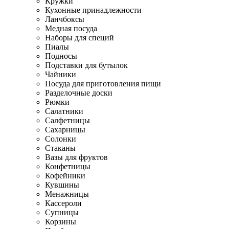
Кружки
Кухонные принадлежности
Ланчбоксы
Медная посуда
Наборы для специй
Пиалы
Подносы
Подставки для бутылок
Чайники
Посуда для приготовления пищи
Разделочные доски
Рюмки
Салатники
Салфетницы
Сахарницы
Солонки
Стаканы
Вазы для фруктов
Конфетницы
Кофейники
Кувшины
Менажницы
Кассероли
Супницы
Корзины