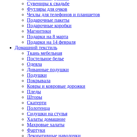
Сувениры к свадьбе
Футляры для очков
Чехлы для телефонов и планшетов
Подарочные пакеты
Подарочные коробки
Магнитики
Подарки на 8 марта
Подарки на 14 февраля
Домашний текстиль
Ткань мебельная
Постельное белье
Одеяла
Диванные подушки
Подушки
Покрывала
Ковры и ковровые дорожки
Пледы
Шторы
Скатерти
Полотенца
Сидушки на стулья
Халаты домашние
Махровые халаты
Фартуки
Декоративные наволочки