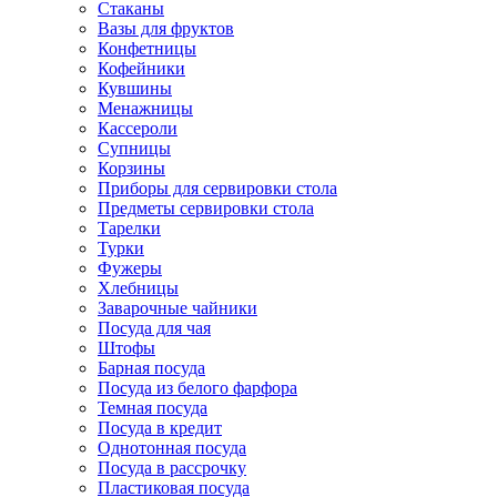
Стаканы
Вазы для фруктов
Конфетницы
Кофейники
Кувшины
Менажницы
Кассероли
Супницы
Корзины
Приборы для сервировки стола
Предметы сервировки стола
Тарелки
Турки
Фужеры
Хлебницы
Заварочные чайники
Посуда для чая
Штофы
Барная посуда
Посуда из белого фарфора
Темная посуда
Посуда в кредит
Однотонная посуда
Посуда в рассрочку
Пластиковая посуда