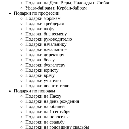
Подарки на День Веры, Надежды и Любви
Ураза-байрам и Курбан-байрам
Подарки по профессии
Подарки морякам
Подарки трейдерам
Подарки шефу
Подарки бизнесмену
Подарки руководителю
Подарки начальнику
Подарки начальнице
Подарки директору
Подарки боссу
Подарки бухгалтеру
Подарки юристу
Подарки врачу
Подарки учителю
Подарки воспитателю
Подарки по поводам
Подарки на Пасху
Подарки на день рождения
Подарки на юбилей
Подарки на 1 сентября
Подарки на новоселье
Подарки на свадьбу
Подарки на годовщину свадьбы