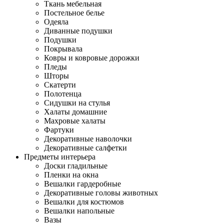
Ткань мебельная
Постельное белье
Одеяла
Диванные подушки
Подушки
Покрывала
Ковры и ковровые дорожки
Пледы
Шторы
Скатерти
Полотенца
Сидушки на стулья
Халаты домашние
Махровые халаты
Фартуки
Декоративные наволочки
Декоративные салфетки
Предметы интерьера
Доски гладильные
Пленки на окна
Вешалки гардеробные
Декоративные головы животных
Вешалки для костюмов
Вешалки напольные
Вазы