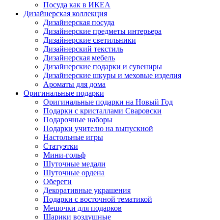
Посуда как в ИКЕА
Дизайнерская коллекция
Дизайнерская посуда
Дизайнерские предметы интерьера
Дизайнерские светильники
Дизайнерский текстиль
Дизайнерская мебель
Дизайнерские подарки и сувениры
Дизайнерские шкуры и меховые изделия
Ароматы для дома
Оригинальные подарки
Оригинальные подарки на Новый Год
Подарки с кристаллами Сваровски
Подарочные наборы
Подарки учителю на выпускной
Настольные игры
Статуэтки
Мини-гольф
Шуточные медали
Шуточные ордена
Обереги
Декоративные украшения
Подарки с восточной тематикой
Мешочки для подарков
Шарики воздушные