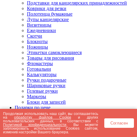
Подставки для канцелярских принадлежностей
Коврики для резки
Полотенца бумажные
Лупы канцелярские
Визитницы
Ежедневники
Скотчи
Блокноты
Ножницы
Этикетки самоклеющиеся
Товары для рисования
Фломастеры
Готовальни
Калькуляторы
Ручки подарочные
Шариковые ручки
Гелевые ручки
Маркеры
Блоки для записей
Подарки по цене
Подарки от 5000 рублей
Продолжая использовать наш сайт, вы соглашаетесь
на
обработку файлов Cookie
и других
Подарки до 5000 рублей
пользовательских данных, в соответствии с
Согласен
Подарки до 3000 рублей
Политикой конфиденциальности
. Вы можете
заблокировать использование Cookies сайтом,
Подарки до 2000 рублей
изменив настройки Вашего браузера.
Подарки до 1000 рублей