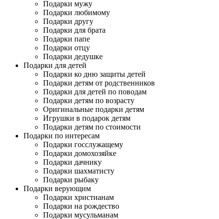
Подарки мужу
Подарки любимому
Подарки другу
Подарки для брата
Подарки папе
Подарки отцу
Подарки дедушке
Подарки для детей
Подарки ко дню защиты детей
Подарки детям от родственников
Подарки для детей по поводам
Подарки детям по возрасту
Оригинальные подарки детям
Игрушки в подарок детям
Подарки детям по стоимости
Подарки по интересам
Подарки госслужащему
Подарки домохозяйке
Подарки дачнику
Подарки шахматисту
Подарки рыбаку
Подарки верующим
Подарки христианам
Подарки на рождество
Подарки мусульманам