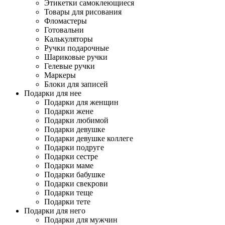
Этикетки самоклеющиеся
Товары для рисования
Фломастеры
Готовальни
Калькуляторы
Ручки подарочные
Шариковые ручки
Гелевые ручки
Маркеры
Блоки для записей
Подарки для нее
Подарки для женщин
Подарки жене
Подарки любимой
Подарки девушке
Подарки девушке коллеге
Подарки подруге
Подарки сестре
Подарки маме
Подарки бабушке
Подарки свекрови
Подарки теще
Подарки тете
Подарки для него
Подарки для мужчин