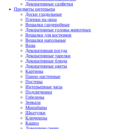
Декоративные салфетки
Предметы интерьера
Доски гладильные
Пленки на окна
Вешалки гардеробные
Декоративные головы животных
Вешалки для костюмов
Вешалки напольные
Вазы
Декоративная посуда
Декоративные тарелки
Декоративные блюда
Декоративные цветы
Картины
Панно настенные
Постеры
Интерьерные часы
Подсвечники
Гобелены
Зеркала
Минибары
Шкатулки
Ключницы
Кашпо
Домашние свечи