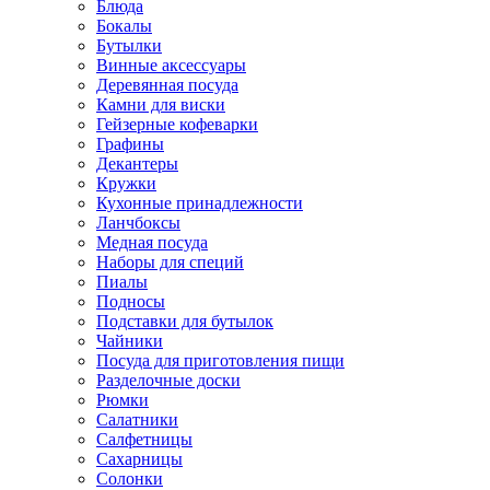
Блюда
Бокалы
Бутылки
Винные аксессуары
Деревянная посуда
Камни для виски
Гейзерные кофеварки
Графины
Декантеры
Кружки
Кухонные принадлежности
Ланчбоксы
Медная посуда
Наборы для специй
Пиалы
Подносы
Подставки для бутылок
Чайники
Посуда для приготовления пищи
Разделочные доски
Рюмки
Салатники
Салфетницы
Сахарницы
Солонки