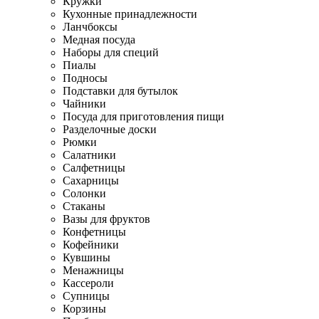
Кружки
Кухонные принадлежности
Ланчбоксы
Медная посуда
Наборы для специй
Пиалы
Подносы
Подставки для бутылок
Чайники
Посуда для приготовления пищи
Разделочные доски
Рюмки
Салатники
Салфетницы
Сахарницы
Солонки
Стаканы
Вазы для фруктов
Конфетницы
Кофейники
Кувшины
Менажницы
Кассероли
Супницы
Корзины