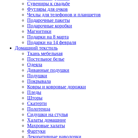
Сувениры к свадьбе
Футляры для очков
Чехлы для телефонов и планшетов
Подарочные пакеты
Подарочные коробки
Магнитики
Подарки на 8 марта
Подарки на 14 февраля
Домашний текстиль
Ткань мебельная
Постельное белье
Одеяла
Диванные подушки
Подушки
Покрывала
Ковры и ковровые дорожки
Пледы
Шторы
Скатерти
Полотенца
Сидушки на стулья
Халаты домашние
Махровые халаты
Фартуки
Декоративные наволочки