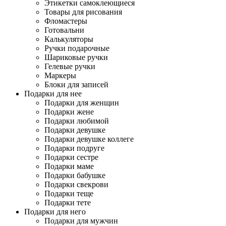
Этикетки самоклеющиеся
Товары для рисования
Фломастеры
Готовальни
Калькуляторы
Ручки подарочные
Шариковые ручки
Гелевые ручки
Маркеры
Блоки для записей
Подарки для нее
Подарки для женщин
Подарки жене
Подарки любимой
Подарки девушке
Подарки девушке коллеге
Подарки подруге
Подарки сестре
Подарки маме
Подарки бабушке
Подарки свекрови
Подарки теще
Подарки тете
Подарки для него
Подарки для мужчин