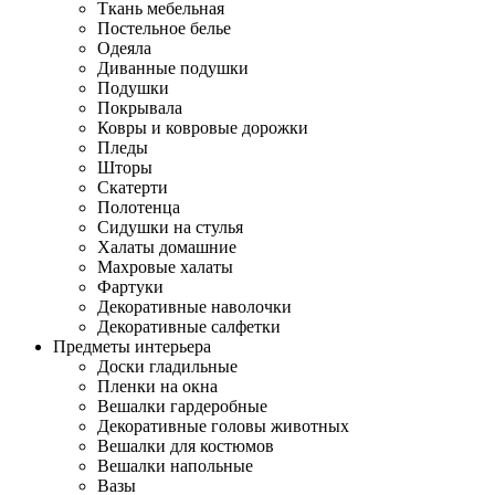
Ткань мебельная
Постельное белье
Одеяла
Диванные подушки
Подушки
Покрывала
Ковры и ковровые дорожки
Пледы
Шторы
Скатерти
Полотенца
Сидушки на стулья
Халаты домашние
Махровые халаты
Фартуки
Декоративные наволочки
Декоративные салфетки
Предметы интерьера
Доски гладильные
Пленки на окна
Вешалки гардеробные
Декоративные головы животных
Вешалки для костюмов
Вешалки напольные
Вазы