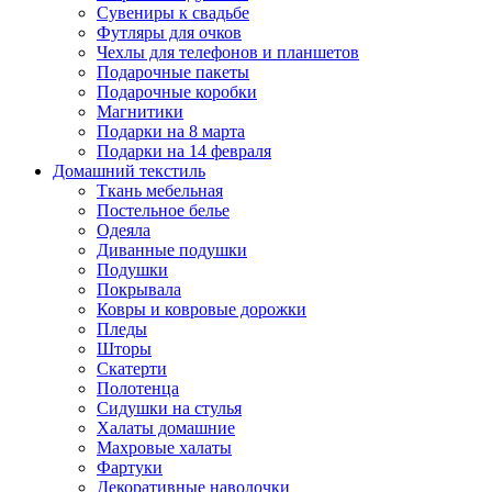
Сувениры к свадьбе
Футляры для очков
Чехлы для телефонов и планшетов
Подарочные пакеты
Подарочные коробки
Магнитики
Подарки на 8 марта
Подарки на 14 февраля
Домашний текстиль
Ткань мебельная
Постельное белье
Одеяла
Диванные подушки
Подушки
Покрывала
Ковры и ковровые дорожки
Пледы
Шторы
Скатерти
Полотенца
Сидушки на стулья
Халаты домашние
Махровые халаты
Фартуки
Декоративные наволочки