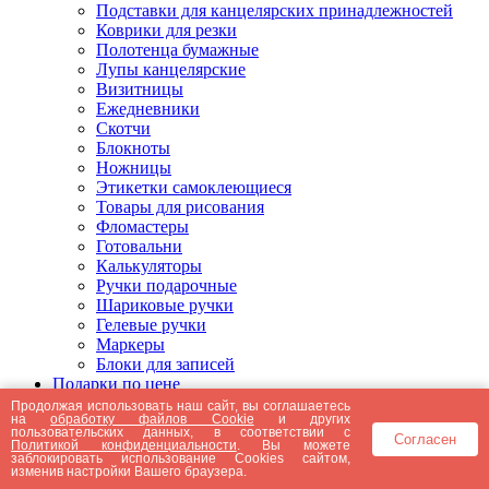
Подставки для канцелярских принадлежностей
Коврики для резки
Полотенца бумажные
Лупы канцелярские
Визитницы
Ежедневники
Скотчи
Блокноты
Ножницы
Этикетки самоклеющиеся
Товары для рисования
Фломастеры
Готовальни
Калькуляторы
Ручки подарочные
Шариковые ручки
Гелевые ручки
Маркеры
Блоки для записей
Подарки по цене
Подарки от 5000 рублей
Продолжая использовать наш сайт, вы соглашаетесь
на
обработку файлов Cookie
и других
Подарки до 5000 рублей
пользовательских данных, в соответствии с
Согласен
Подарки до 3000 рублей
Политикой конфиденциальности
. Вы можете
заблокировать использование Cookies сайтом,
Подарки до 2000 рублей
изменив настройки Вашего браузера.
Подарки до 1000 рублей