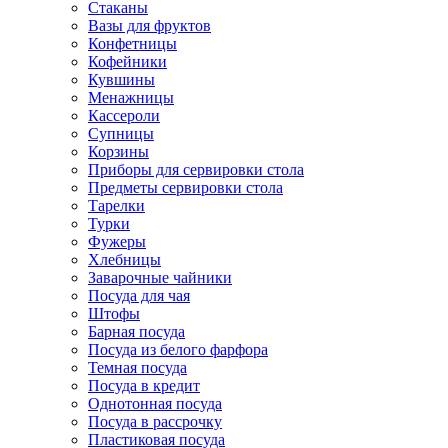
Стаканы
Вазы для фруктов
Конфетницы
Кофейники
Кувшины
Менажницы
Кассероли
Супницы
Корзины
Приборы для сервировки стола
Предметы сервировки стола
Тарелки
Турки
Фужеры
Хлебницы
Заварочные чайники
Посуда для чая
Штофы
Барная посуда
Посуда из белого фарфора
Темная посуда
Посуда в кредит
Однотонная посуда
Посуда в рассрочку
Пластиковая посуда