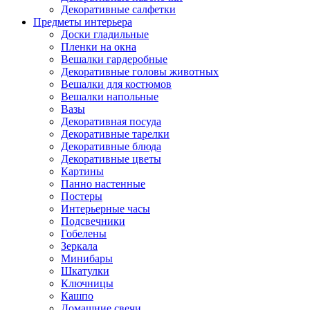
Декоративные салфетки
Предметы интерьера
Доски гладильные
Пленки на окна
Вешалки гардеробные
Декоративные головы животных
Вешалки для костюмов
Вешалки напольные
Вазы
Декоративная посуда
Декоративные тарелки
Декоративные блюда
Декоративные цветы
Картины
Панно настенные
Постеры
Интерьерные часы
Подсвечники
Гобелены
Зеркала
Минибары
Шкатулки
Ключницы
Кашпо
Домашние свечи