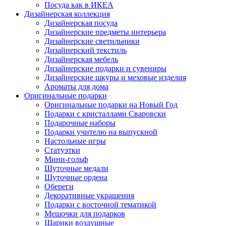
Посуда как в ИКЕА
Дизайнерская коллекция
Дизайнерская посуда
Дизайнерские предметы интерьера
Дизайнерские светильники
Дизайнерский текстиль
Дизайнерская мебель
Дизайнерские подарки и сувениры
Дизайнерские шкуры и меховые изделия
Ароматы для дома
Оригинальные подарки
Оригинальные подарки на Новый Год
Подарки с кристаллами Сваровски
Подарочные наборы
Подарки учителю на выпускной
Настольные игры
Статуэтки
Мини-гольф
Шуточные медали
Шуточные ордена
Обереги
Декоративные украшения
Подарки с восточной тематикой
Мешочки для подарков
Шарики воздушные