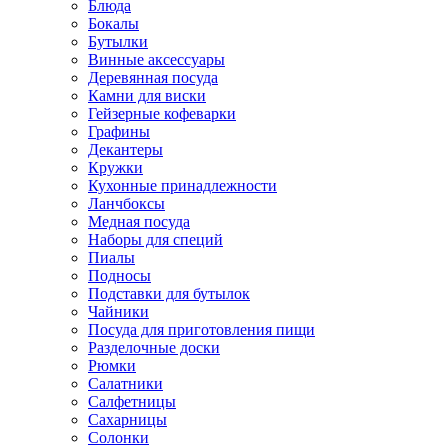
Блюда
Бокалы
Бутылки
Винные аксессуары
Деревянная посуда
Камни для виски
Гейзерные кофеварки
Графины
Декантеры
Кружки
Кухонные принадлежности
Ланчбоксы
Медная посуда
Наборы для специй
Пиалы
Подносы
Подставки для бутылок
Чайники
Посуда для приготовления пищи
Разделочные доски
Рюмки
Салатники
Салфетницы
Сахарницы
Солонки