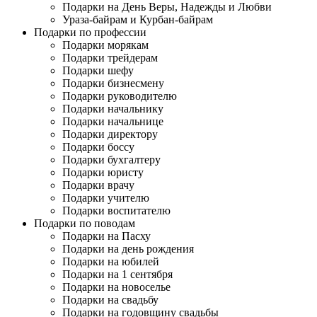
Подарки на День Веры, Надежды и Любви
Ураза-байрам и Курбан-байрам
Подарки по профессии
Подарки морякам
Подарки трейдерам
Подарки шефу
Подарки бизнесмену
Подарки руководителю
Подарки начальнику
Подарки начальнице
Подарки директору
Подарки боссу
Подарки бухгалтеру
Подарки юристу
Подарки врачу
Подарки учителю
Подарки воспитателю
Подарки по поводам
Подарки на Пасху
Подарки на день рождения
Подарки на юбилей
Подарки на 1 сентября
Подарки на новоселье
Подарки на свадьбу
Подарки на годовщину свадьбы