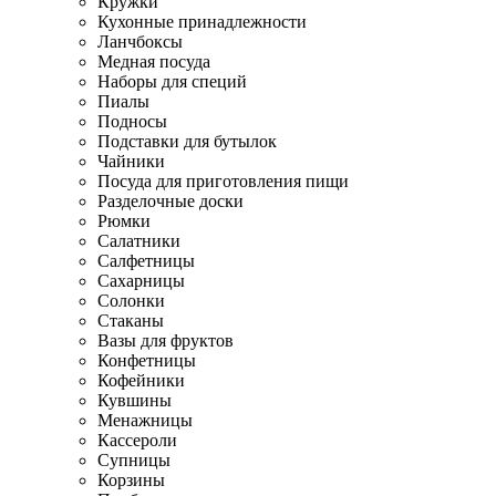
Кружки
Кухонные принадлежности
Ланчбоксы
Медная посуда
Наборы для специй
Пиалы
Подносы
Подставки для бутылок
Чайники
Посуда для приготовления пищи
Разделочные доски
Рюмки
Салатники
Салфетницы
Сахарницы
Солонки
Стаканы
Вазы для фруктов
Конфетницы
Кофейники
Кувшины
Менажницы
Кассероли
Супницы
Корзины