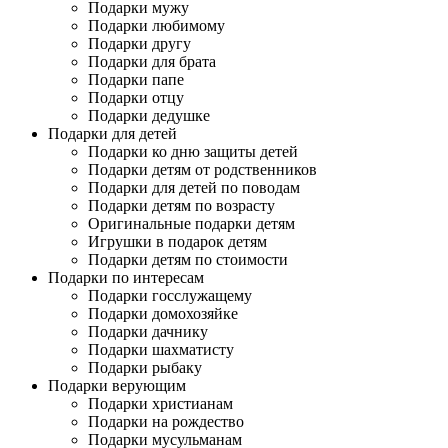
Подарки мужу
Подарки любимому
Подарки другу
Подарки для брата
Подарки папе
Подарки отцу
Подарки дедушке
Подарки для детей
Подарки ко дню защиты детей
Подарки детям от родственников
Подарки для детей по поводам
Подарки детям по возрасту
Оригинальные подарки детям
Игрушки в подарок детям
Подарки детям по стоимости
Подарки по интересам
Подарки госслужащему
Подарки домохозяйке
Подарки дачнику
Подарки шахматисту
Подарки рыбаку
Подарки верующим
Подарки христианам
Подарки на рождество
Подарки мусульманам