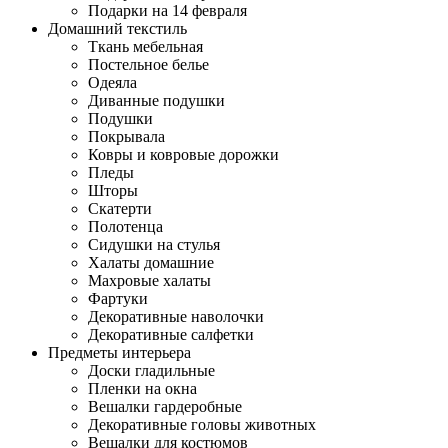
Подарки на 14 февраля
Домашний текстиль
Ткань мебельная
Постельное белье
Одеяла
Диванные подушки
Подушки
Покрывала
Ковры и ковровые дорожки
Пледы
Шторы
Скатерти
Полотенца
Сидушки на стулья
Халаты домашние
Махровые халаты
Фартуки
Декоративные наволочки
Декоративные салфетки
Предметы интерьера
Доски гладильные
Пленки на окна
Вешалки гардеробные
Декоративные головы животных
Вешалки для костюмов