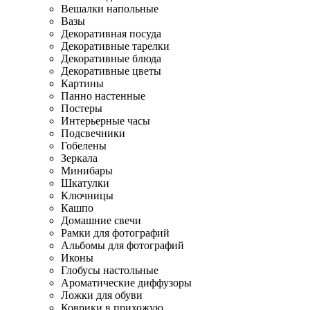
Вешалки напольные
Вазы
Декоративная посуда
Декоративные тарелки
Декоративные блюда
Декоративные цветы
Картины
Панно настенные
Постеры
Интерьерные часы
Подсвечники
Гобелены
Зеркала
Минибары
Шкатулки
Ключницы
Кашпо
Домашние свечи
Рамки для фотографий
Альбомы для фотографий
Иконы
Глобусы настольные
Ароматические диффузоры
Ложки для обуви
Коврики в прихожую