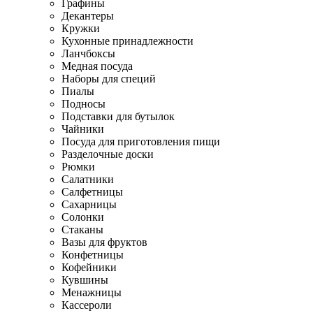
Графины
Декантеры
Кружки
Кухонные принадлежности
Ланчбоксы
Медная посуда
Наборы для специй
Пиалы
Подносы
Подставки для бутылок
Чайники
Посуда для приготовления пищи
Разделочные доски
Рюмки
Салатники
Салфетницы
Сахарницы
Солонки
Стаканы
Вазы для фруктов
Конфетницы
Кофейники
Кувшины
Менажницы
Кассероли