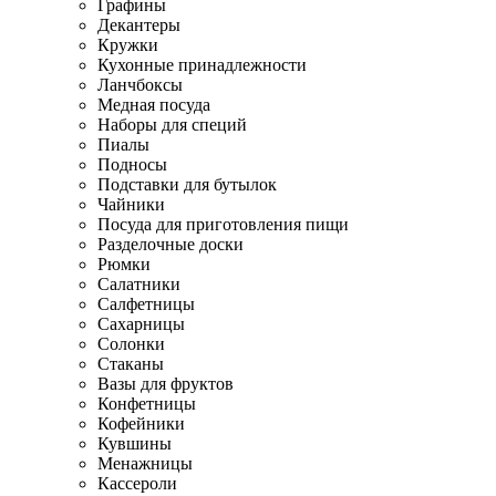
Графины
Декантеры
Кружки
Кухонные принадлежности
Ланчбоксы
Медная посуда
Наборы для специй
Пиалы
Подносы
Подставки для бутылок
Чайники
Посуда для приготовления пищи
Разделочные доски
Рюмки
Салатники
Салфетницы
Сахарницы
Солонки
Стаканы
Вазы для фруктов
Конфетницы
Кофейники
Кувшины
Менажницы
Кассероли