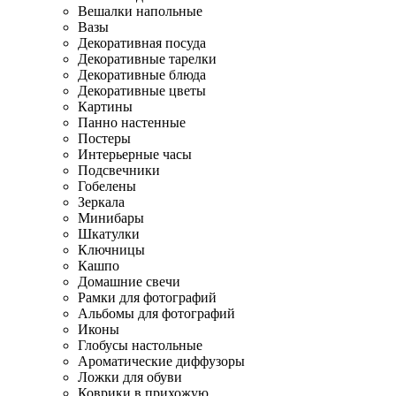
Вешалки напольные
Вазы
Декоративная посуда
Декоративные тарелки
Декоративные блюда
Декоративные цветы
Картины
Панно настенные
Постеры
Интерьерные часы
Подсвечники
Гобелены
Зеркала
Минибары
Шкатулки
Ключницы
Кашпо
Домашние свечи
Рамки для фотографий
Альбомы для фотографий
Иконы
Глобусы настольные
Ароматические диффузоры
Ложки для обуви
Коврики в прихожую