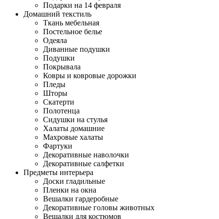
Подарки на 14 февраля
Домашний текстиль
Ткань мебельная
Постельное белье
Одеяла
Диванные подушки
Подушки
Покрывала
Ковры и ковровые дорожки
Пледы
Шторы
Скатерти
Полотенца
Сидушки на стулья
Халаты домашние
Махровые халаты
Фартуки
Декоративные наволочки
Декоративные салфетки
Предметы интерьера
Доски гладильные
Пленки на окна
Вешалки гардеробные
Декоративные головы животных
Вешалки для костюмов