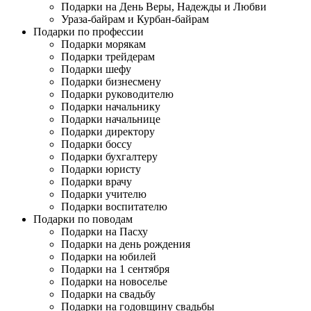
Подарки на День Веры, Надежды и Любви
Ураза-байрам и Курбан-байрам
Подарки по профессии
Подарки морякам
Подарки трейдерам
Подарки шефу
Подарки бизнесмену
Подарки руководителю
Подарки начальнику
Подарки начальнице
Подарки директору
Подарки боссу
Подарки бухгалтеру
Подарки юристу
Подарки врачу
Подарки учителю
Подарки воспитателю
Подарки по поводам
Подарки на Пасху
Подарки на день рождения
Подарки на юбилей
Подарки на 1 сентября
Подарки на новоселье
Подарки на свадьбу
Подарки на годовщину свадьбы