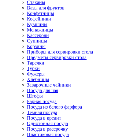
Стаканы
Вазы для фруктов
Конфетницы
Кофейники
Кувшины
Менажницы
Кассероли
Супницы
Корзины
Приборы для сервировки стола
Предметы сервировки стола
Тарелки
Турки
Фужеры
Хлебницы
Заварочные чайники
Посуда для чая
Штофы
Барная посуда
Посуда из белого фарфора
Темная посуда
Посуда в кредит
Однотонная посуда
Посуда в рассрочку
Пластиковая посуда