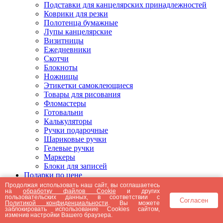
Подставки для канцелярских принадлежностей
Коврики для резки
Полотенца бумажные
Лупы канцелярские
Визитницы
Ежедневники
Скотчи
Блокноты
Ножницы
Этикетки самоклеющиеся
Товары для рисования
Фломастеры
Готовальни
Калькуляторы
Ручки подарочные
Шариковые ручки
Гелевые ручки
Маркеры
Блоки для записей
Подарки по цене
Подарки от 5000 рублей
Продолжая использовать наш сайт, вы соглашаетесь
на
обработку файлов Cookie
и других
Подарки до 5000 рублей
пользовательских данных, в соответствии с
Согласен
Подарки до 3000 рублей
Политикой конфиденциальности
. Вы можете
заблокировать использование Cookies сайтом,
Подарки до 2000 рублей
изменив настройки Вашего браузера.
Подарки до 1000 рублей