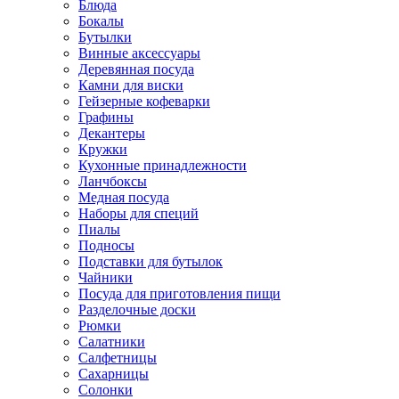
Блюда
Бокалы
Бутылки
Винные аксессуары
Деревянная посуда
Камни для виски
Гейзерные кофеварки
Графины
Декантеры
Кружки
Кухонные принадлежности
Ланчбоксы
Медная посуда
Наборы для специй
Пиалы
Подносы
Подставки для бутылок
Чайники
Посуда для приготовления пищи
Разделочные доски
Рюмки
Салатники
Салфетницы
Сахарницы
Солонки