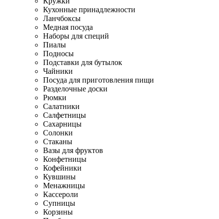
Кружки
Кухонные принадлежности
Ланчбоксы
Медная посуда
Наборы для специй
Пиалы
Подносы
Подставки для бутылок
Чайники
Посуда для приготовления пищи
Разделочные доски
Рюмки
Салатники
Салфетницы
Сахарницы
Солонки
Стаканы
Вазы для фруктов
Конфетницы
Кофейники
Кувшины
Менажницы
Кассероли
Супницы
Корзины