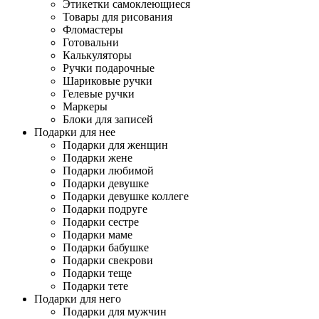
Этикетки самоклеющиеся
Товары для рисования
Фломастеры
Готовальни
Калькуляторы
Ручки подарочные
Шариковые ручки
Гелевые ручки
Маркеры
Блоки для записей
Подарки для нее
Подарки для женщин
Подарки жене
Подарки любимой
Подарки девушке
Подарки девушке коллеге
Подарки подруге
Подарки сестре
Подарки маме
Подарки бабушке
Подарки свекрови
Подарки теще
Подарки тете
Подарки для него
Подарки для мужчин