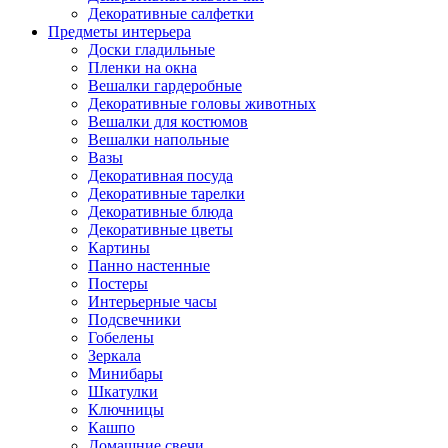
Декоративные салфетки
Предметы интерьера
Доски гладильные
Пленки на окна
Вешалки гардеробные
Декоративные головы животных
Вешалки для костюмов
Вешалки напольные
Вазы
Декоративная посуда
Декоративные тарелки
Декоративные блюда
Декоративные цветы
Картины
Панно настенные
Постеры
Интерьерные часы
Подсвечники
Гобелены
Зеркала
Минибары
Шкатулки
Ключницы
Кашпо
Домашние свечи