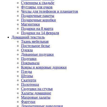
Сувениры к свадьбе
Футляры для очков
Чехлы для телефонов и планшетов
Подарочные пакеты
Подарочные коробки
Магнитики
Подарки на 8 марта
Подарки на 14 февраля
Домашний текстиль
Ткань мебельная
Постельное белье
Одеяла
Диванные подушки
Подушки
Покрывала
Ковры и ковровые дорожки
Пледы
Шторы
Скатерти
Полотенца
Сидушки на стулья
Халаты домашние
Махровые халаты
Фартуки
Декоративные наволочки