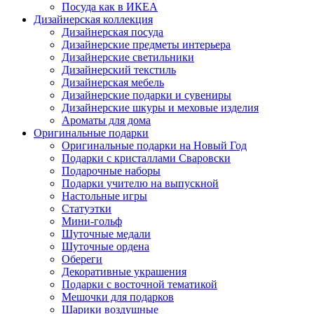
Посуда как в ИКЕА
Дизайнерская коллекция
Дизайнерская посуда
Дизайнерские предметы интерьера
Дизайнерские светильники
Дизайнерский текстиль
Дизайнерская мебель
Дизайнерские подарки и сувениры
Дизайнерские шкуры и меховые изделия
Ароматы для дома
Оригинальные подарки
Оригинальные подарки на Новый Год
Подарки с кристаллами Сваровски
Подарочные наборы
Подарки учителю на выпускной
Настольные игры
Статуэтки
Мини-гольф
Шуточные медали
Шуточные ордена
Обереги
Декоративные украшения
Подарки с восточной тематикой
Мешочки для подарков
Шарики воздушные