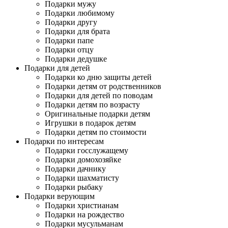
Подарки мужу
Подарки любимому
Подарки другу
Подарки для брата
Подарки папе
Подарки отцу
Подарки дедушке
Подарки для детей
Подарки ко дню защиты детей
Подарки детям от родственников
Подарки для детей по поводам
Подарки детям по возрасту
Оригинальные подарки детям
Игрушки в подарок детям
Подарки детям по стоимости
Подарки по интересам
Подарки госслужащему
Подарки домохозяйке
Подарки дачнику
Подарки шахматисту
Подарки рыбаку
Подарки верующим
Подарки христианам
Подарки на рождество
Подарки мусульманам