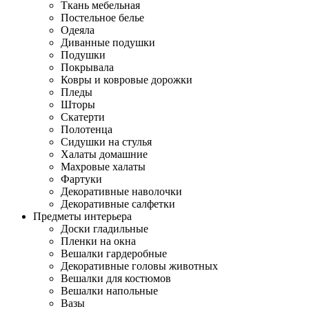
Ткань мебельная
Постельное белье
Одеяла
Диванные подушки
Подушки
Покрывала
Ковры и ковровые дорожки
Пледы
Шторы
Скатерти
Полотенца
Сидушки на стулья
Халаты домашние
Махровые халаты
Фартуки
Декоративные наволочки
Декоративные салфетки
Предметы интерьера
Доски гладильные
Пленки на окна
Вешалки гардеробные
Декоративные головы животных
Вешалки для костюмов
Вешалки напольные
Вазы