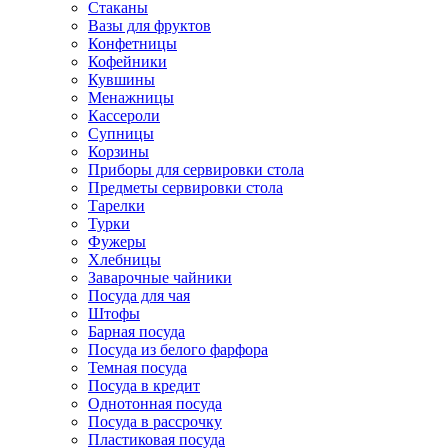
Стаканы
Вазы для фруктов
Конфетницы
Кофейники
Кувшины
Менажницы
Кассероли
Супницы
Корзины
Приборы для сервировки стола
Предметы сервировки стола
Тарелки
Турки
Фужеры
Хлебницы
Заварочные чайники
Посуда для чая
Штофы
Барная посуда
Посуда из белого фарфора
Темная посуда
Посуда в кредит
Однотонная посуда
Посуда в рассрочку
Пластиковая посуда