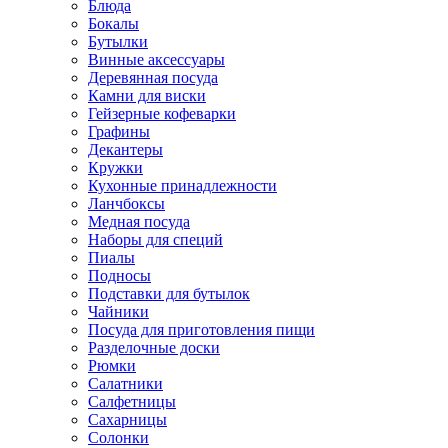
Блюда
Бокалы
Бутылки
Винные аксессуары
Деревянная посуда
Камни для виски
Гейзерные кофеварки
Графины
Декантеры
Кружки
Кухонные принадлежности
Ланчбоксы
Медная посуда
Наборы для специй
Пиалы
Подносы
Подставки для бутылок
Чайники
Посуда для приготовления пищи
Разделочные доски
Рюмки
Салатники
Салфетницы
Сахарницы
Солонки