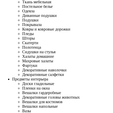
Ткань мебельная
Постельное белье
Одеяла
Диванные подушки
Подушки
Покрывала
Ковры и ковровые дорожки
Пледы
Шторы
Скатерти
Полотенца
Сидушки на стулья
Халаты домашние
Махровые халаты
Фартуки
Декоративные наволочки
Декоративные салфетки
Предметы интерьера
Доски гладильные
Пленки на окна
Вешалки гардеробные
Декоративные головы животных
Вешалки для костюмов
Вешалки напольные
Вазы