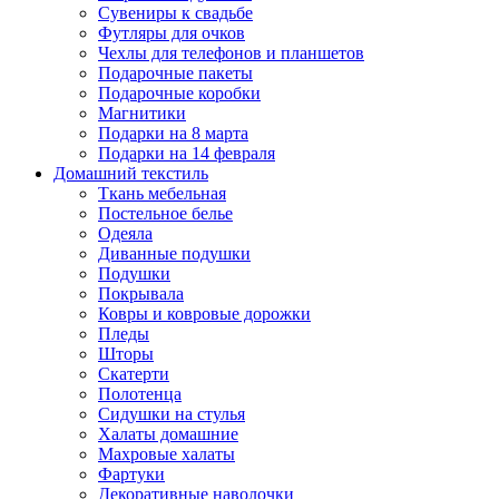
Сувениры к свадьбе
Футляры для очков
Чехлы для телефонов и планшетов
Подарочные пакеты
Подарочные коробки
Магнитики
Подарки на 8 марта
Подарки на 14 февраля
Домашний текстиль
Ткань мебельная
Постельное белье
Одеяла
Диванные подушки
Подушки
Покрывала
Ковры и ковровые дорожки
Пледы
Шторы
Скатерти
Полотенца
Сидушки на стулья
Халаты домашние
Махровые халаты
Фартуки
Декоративные наволочки