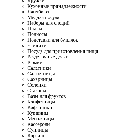
Кружки
Кухонные принадлежности
Ланчбоксы
Медная посуда
Наборы для специй
Пиалы
Подносы
Подставки для бутылок
Чайники
Посуда для приготовления пищи
Разделочные доски
Рюмки
Салатники
Салфетницы
Сахарницы
Солонки
Стаканы
Вазы для фруктов
Конфетницы
Кофейники
Кувшины
Менажницы
Кассероли
Супницы
Корзины