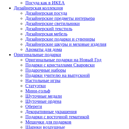
Посуда как в ИКЕА
Дизайнерская коллекция
Дизайнерская посуда
Дизайнерские предметы интерьера
Дизайнерские светильники
Дизайнерский текстиль
Дизайнерская мебель
Дизайнерские подарки и сувениры
Дизайнерские шкуры и меховые изделия
Ароматы для дома
Оригинальные подарки
Оригинальные подарки на Новый Год
Подарки с кристаллами Сваровски
Подарочные наборы
Подарки учителю на выпускной
Настольные игры
Статуэтки
Мини-гольф
Шуточные медали
Шуточные ордена
Обереги
Декоративные украшения
Подарки с восточной тематикой
Мешочки для подарков
Шарики воздушные