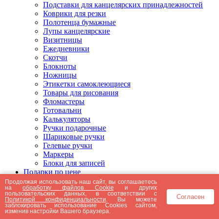
Подставки для канцелярских принадлежностей
Коврики для резки
Полотенца бумажные
Лупы канцелярские
Визитницы
Ежедневники
Скотчи
Блокноты
Ножницы
Этикетки самоклеющиеся
Товары для рисования
Фломастеры
Готовальни
Калькуляторы
Ручки подарочные
Шариковые ручки
Гелевые ручки
Маркеры
Блоки для записей
Подарки по цене
Подарки от 5000 рублей
Продолжая использовать наш сайт, вы соглашаетесь
на
обработку файлов Cookie
и других
Подарки до 5000 рублей
пользовательских данных, в соответствии с
Согласен
Подарки до 3000 рублей
Политикой конфиденциальности
. Вы можете
заблокировать использование Cookies сайтом,
Подарки до 2000 рублей
изменив настройки Вашего браузера.
Подарки до 1000 рублей