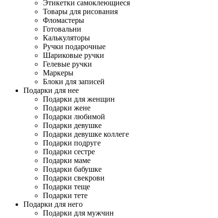
Этикетки самоклеющиеся
Товары для рисования
Фломастеры
Готовальни
Калькуляторы
Ручки подарочные
Шариковые ручки
Гелевые ручки
Маркеры
Блоки для записей
Подарки для нее
Подарки для женщин
Подарки жене
Подарки любимой
Подарки девушке
Подарки девушке коллеге
Подарки подруге
Подарки сестре
Подарки маме
Подарки бабушке
Подарки свекрови
Подарки теще
Подарки тете
Подарки для него
Подарки для мужчин