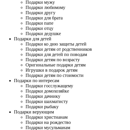
Подарки мужу
Подарки любимому
Подарки другу
Подарки для брата
Подарки папе
Подарки отцу
Подарки дедушке
Подарки для детей
Подарки ко дню защиты детей
Подарки детям от родственников
Подарки для детей по поводам
Подарки детям по возрасту
Оригинальные подарки детям
Игрушки в подарок детям
Подарки детям по стоимости
Подарки по интересам
Подарки госслужащему
Подарки домохозяйке
Подарки дачнику
Подарки шахматисту
Подарки рыбаку
Подарки верующим
Подарки христианам
Подарки на рождество
Подарки мусульманам