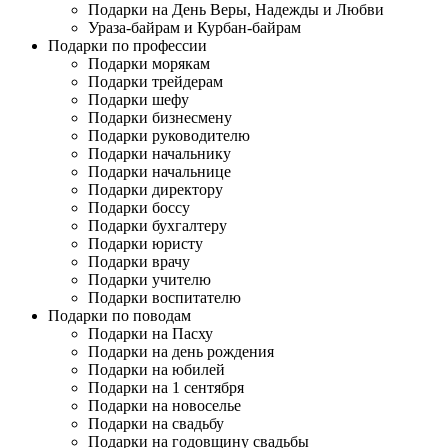
Подарки на День Веры, Надежды и Любви
Ураза-байрам и Курбан-байрам
Подарки по профессии
Подарки морякам
Подарки трейдерам
Подарки шефу
Подарки бизнесмену
Подарки руководителю
Подарки начальнику
Подарки начальнице
Подарки директору
Подарки боссу
Подарки бухгалтеру
Подарки юристу
Подарки врачу
Подарки учителю
Подарки воспитателю
Подарки по поводам
Подарки на Пасху
Подарки на день рождения
Подарки на юбилей
Подарки на 1 сентября
Подарки на новоселье
Подарки на свадьбу
Подарки на годовщину свадьбы