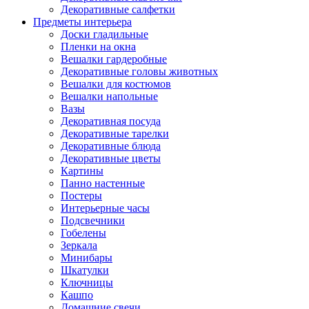
Декоративные салфетки
Предметы интерьера
Доски гладильные
Пленки на окна
Вешалки гардеробные
Декоративные головы животных
Вешалки для костюмов
Вешалки напольные
Вазы
Декоративная посуда
Декоративные тарелки
Декоративные блюда
Декоративные цветы
Картины
Панно настенные
Постеры
Интерьерные часы
Подсвечники
Гобелены
Зеркала
Минибары
Шкатулки
Ключницы
Кашпо
Домашние свечи