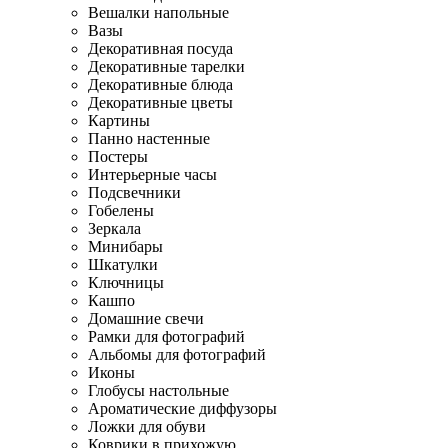
Вешалки напольные
Вазы
Декоративная посуда
Декоративные тарелки
Декоративные блюда
Декоративные цветы
Картины
Панно настенные
Постеры
Интерьерные часы
Подсвечники
Гобелены
Зеркала
Минибары
Шкатулки
Ключницы
Кашпо
Домашние свечи
Рамки для фотографий
Альбомы для фотографий
Иконы
Глобусы настольные
Ароматические диффузоры
Ложки для обуви
Коврики в прихожую