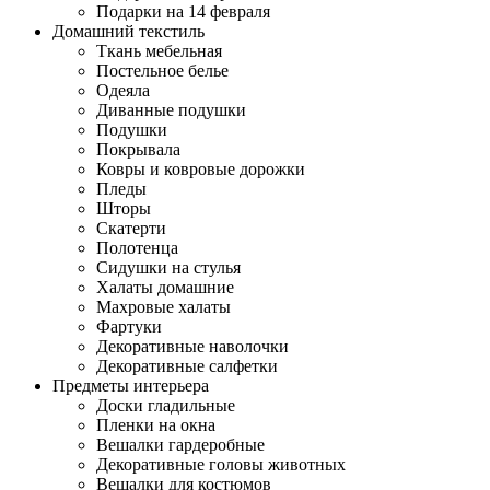
Подарки на 14 февраля
Домашний текстиль
Ткань мебельная
Постельное белье
Одеяла
Диванные подушки
Подушки
Покрывала
Ковры и ковровые дорожки
Пледы
Шторы
Скатерти
Полотенца
Сидушки на стулья
Халаты домашние
Махровые халаты
Фартуки
Декоративные наволочки
Декоративные салфетки
Предметы интерьера
Доски гладильные
Пленки на окна
Вешалки гардеробные
Декоративные головы животных
Вешалки для костюмов