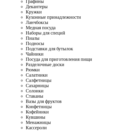
Графины
Декантеры
Кружки
Кухонные принадлежности
Ланчбоксы
Медная посуда
Наборы для специй
Пиалы
Подносы
Подставки для бутылок
Чайники
Посуда для приготовления пищи
Разделочные доски
Рюмки
Салатники
Салфетницы
Сахарницы
Солонки
Стаканы
Вазы для фруктов
Конфетницы
Кофейники
Кувшины
Менажницы
Кассероли