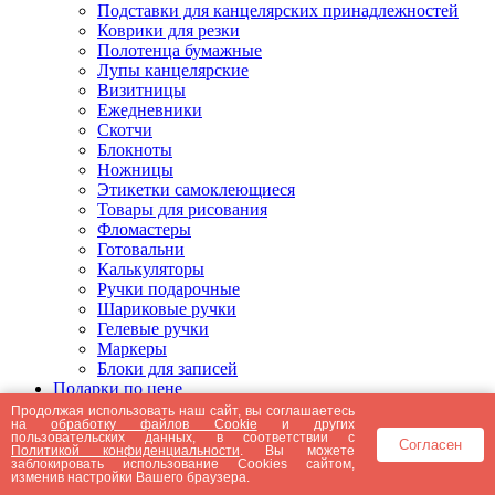
Подставки для канцелярских принадлежностей
Коврики для резки
Полотенца бумажные
Лупы канцелярские
Визитницы
Ежедневники
Скотчи
Блокноты
Ножницы
Этикетки самоклеющиеся
Товары для рисования
Фломастеры
Готовальни
Калькуляторы
Ручки подарочные
Шариковые ручки
Гелевые ручки
Маркеры
Блоки для записей
Подарки по цене
Подарки от 5000 рублей
Продолжая использовать наш сайт, вы соглашаетесь
на
обработку файлов Cookie
и других
Подарки до 5000 рублей
пользовательских данных, в соответствии с
Согласен
Подарки до 3000 рублей
Политикой конфиденциальности
. Вы можете
заблокировать использование Cookies сайтом,
Подарки до 2000 рублей
изменив настройки Вашего браузера.
Подарки до 1000 рублей