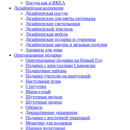
Посуда как в ИКЕА
Дизайнерская коллекция
Дизайнерская посуда
Дизайнерские предметы интерьера
Дизайнерские светильники
Дизайнерский текстиль
Дизайнерская мебель
Дизайнерские подарки и сувениры
Дизайнерские шкуры и меховые изделия
Ароматы для дома
Оригинальные подарки
Оригинальные подарки на Новый Год
Подарки с кристаллами Сваровски
Подарочные наборы
Подарки учителю на выпускной
Настольные игры
Статуэтки
Мини-гольф
Шуточные медали
Шуточные ордена
Обереги
Декоративные украшения
Подарки с восточной тематикой
Мешочки для подарков
Шарики воздушные