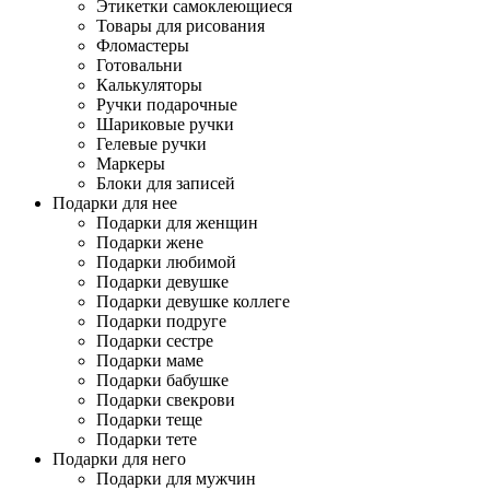
Этикетки самоклеющиеся
Товары для рисования
Фломастеры
Готовальни
Калькуляторы
Ручки подарочные
Шариковые ручки
Гелевые ручки
Маркеры
Блоки для записей
Подарки для нее
Подарки для женщин
Подарки жене
Подарки любимой
Подарки девушке
Подарки девушке коллеге
Подарки подруге
Подарки сестре
Подарки маме
Подарки бабушке
Подарки свекрови
Подарки теще
Подарки тете
Подарки для него
Подарки для мужчин