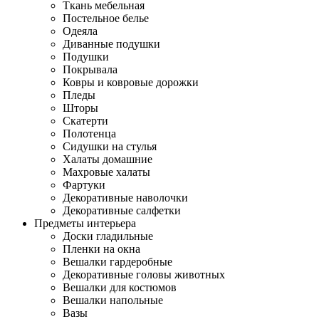
Ткань мебельная
Постельное белье
Одеяла
Диванные подушки
Подушки
Покрывала
Ковры и ковровые дорожки
Пледы
Шторы
Скатерти
Полотенца
Сидушки на стулья
Халаты домашние
Махровые халаты
Фартуки
Декоративные наволочки
Декоративные салфетки
Предметы интерьера
Доски гладильные
Пленки на окна
Вешалки гардеробные
Декоративные головы животных
Вешалки для костюмов
Вешалки напольные
Вазы