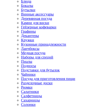
Блюда
Бокалы
Бутылки
Винные аксессуары
Деревянная посуда
Камни для виски
Гейзерные кофеварки
Графины
Декантеры
Кружки
Кухонные принадлежности
Ланчбоксы
Медная посуда
Наборы для специй
Пиалы
Подносы
Подставки для бутылок
Чайники
Посуда для приготовления пищи
Разделочные доски
Рюмки
Салатники
Салфетницы
Сахарницы
Солонки