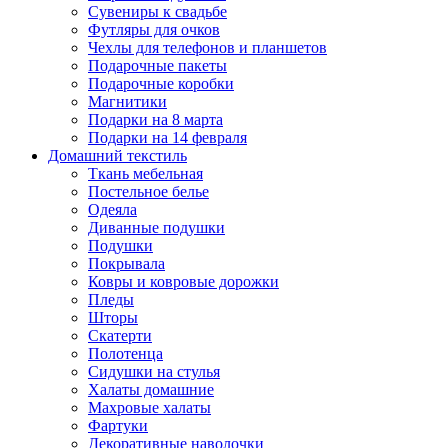
Сувениры к свадьбе
Футляры для очков
Чехлы для телефонов и планшетов
Подарочные пакеты
Подарочные коробки
Магнитики
Подарки на 8 марта
Подарки на 14 февраля
Домашний текстиль
Ткань мебельная
Постельное белье
Одеяла
Диванные подушки
Подушки
Покрывала
Ковры и ковровые дорожки
Пледы
Шторы
Скатерти
Полотенца
Сидушки на стулья
Халаты домашние
Махровые халаты
Фартуки
Декоративные наволочки