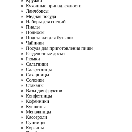
Кружки
Кухонные принадлежности
Ланчбоксы
Медная посуда
Наборы для специй
Пиалы
Подносы
Подставки для бутылок
Чайники
Посуда для приготовления пищи
Разделочные доски
Рюмки
Салатники
Салфетницы
Сахарницы
Солонки
Стаканы
Вазы для фруктов
Конфетницы
Кофейники
Кувшины
Менажницы
Кассероли
Супницы
Корзины