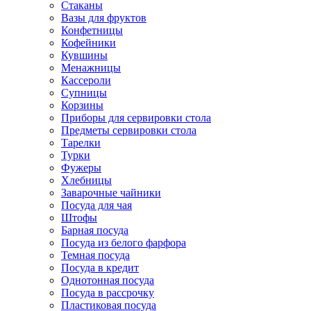
Стаканы
Вазы для фруктов
Конфетницы
Кофейники
Кувшины
Менажницы
Кассероли
Супницы
Корзины
Приборы для сервировки стола
Предметы сервировки стола
Тарелки
Турки
Фужеры
Хлебницы
Заварочные чайники
Посуда для чая
Штофы
Барная посуда
Посуда из белого фарфора
Темная посуда
Посуда в кредит
Однотонная посуда
Посуда в рассрочку
Пластиковая посуда