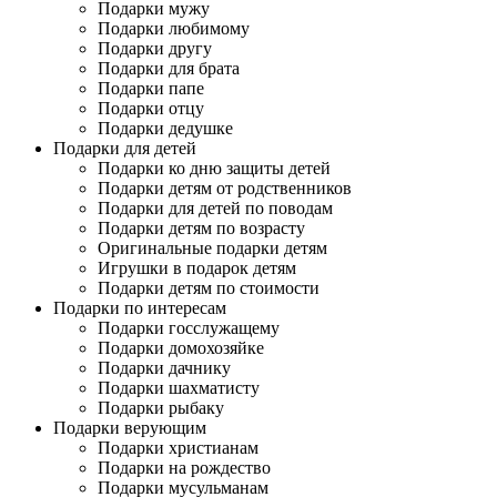
Подарки мужу
Подарки любимому
Подарки другу
Подарки для брата
Подарки папе
Подарки отцу
Подарки дедушке
Подарки для детей
Подарки ко дню защиты детей
Подарки детям от родственников
Подарки для детей по поводам
Подарки детям по возрасту
Оригинальные подарки детям
Игрушки в подарок детям
Подарки детям по стоимости
Подарки по интересам
Подарки госслужащему
Подарки домохозяйке
Подарки дачнику
Подарки шахматисту
Подарки рыбаку
Подарки верующим
Подарки христианам
Подарки на рождество
Подарки мусульманам