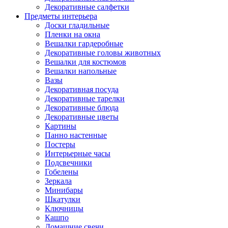
Декоративные салфетки
Предметы интерьера
Доски гладильные
Пленки на окна
Вешалки гардеробные
Декоративные головы животных
Вешалки для костюмов
Вешалки напольные
Вазы
Декоративная посуда
Декоративные тарелки
Декоративные блюда
Декоративные цветы
Картины
Панно настенные
Постеры
Интерьерные часы
Подсвечники
Гобелены
Зеркала
Минибары
Шкатулки
Ключницы
Кашпо
Домашние свечи