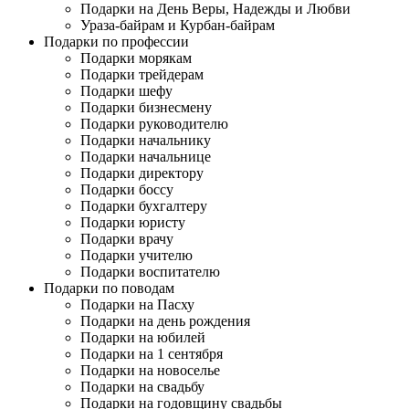
Подарки на День Веры, Надежды и Любви
Ураза-байрам и Курбан-байрам
Подарки по профессии
Подарки морякам
Подарки трейдерам
Подарки шефу
Подарки бизнесмену
Подарки руководителю
Подарки начальнику
Подарки начальнице
Подарки директору
Подарки боссу
Подарки бухгалтеру
Подарки юристу
Подарки врачу
Подарки учителю
Подарки воспитателю
Подарки по поводам
Подарки на Пасху
Подарки на день рождения
Подарки на юбилей
Подарки на 1 сентября
Подарки на новоселье
Подарки на свадьбу
Подарки на годовщину свадьбы