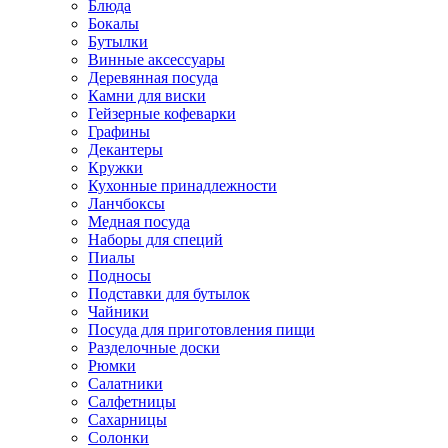
Блюда
Бокалы
Бутылки
Винные аксессуары
Деревянная посуда
Камни для виски
Гейзерные кофеварки
Графины
Декантеры
Кружки
Кухонные принадлежности
Ланчбоксы
Медная посуда
Наборы для специй
Пиалы
Подносы
Подставки для бутылок
Чайники
Посуда для приготовления пищи
Разделочные доски
Рюмки
Салатники
Салфетницы
Сахарницы
Солонки