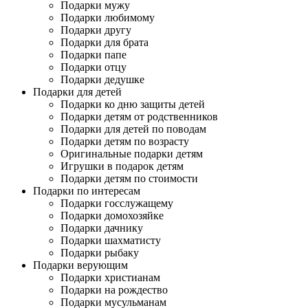
Подарки мужу
Подарки любимому
Подарки другу
Подарки для брата
Подарки папе
Подарки отцу
Подарки дедушке
Подарки для детей
Подарки ко дню защиты детей
Подарки детям от родственников
Подарки для детей по поводам
Подарки детям по возрасту
Оригинальные подарки детям
Игрушки в подарок детям
Подарки детям по стоимости
Подарки по интересам
Подарки госслужащему
Подарки домохозяйке
Подарки дачнику
Подарки шахматисту
Подарки рыбаку
Подарки верующим
Подарки христианам
Подарки на рождество
Подарки мусульманам