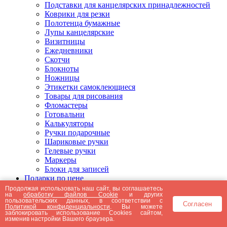
Подставки для канцелярских принадлежностей
Коврики для резки
Полотенца бумажные
Лупы канцелярские
Визитницы
Ежедневники
Скотчи
Блокноты
Ножницы
Этикетки самоклеющиеся
Товары для рисования
Фломастеры
Готовальни
Калькуляторы
Ручки подарочные
Шариковые ручки
Гелевые ручки
Маркеры
Блоки для записей
Подарки по цене
Подарки от 5000 рублей
Продолжая использовать наш сайт, вы соглашаетесь
на
обработку файлов Cookie
и других
Подарки до 5000 рублей
пользовательских данных, в соответствии с
Согласен
Подарки до 3000 рублей
Политикой конфиденциальности
. Вы можете
заблокировать использование Cookies сайтом,
Подарки до 2000 рублей
изменив настройки Вашего браузера.
Подарки до 1000 рублей