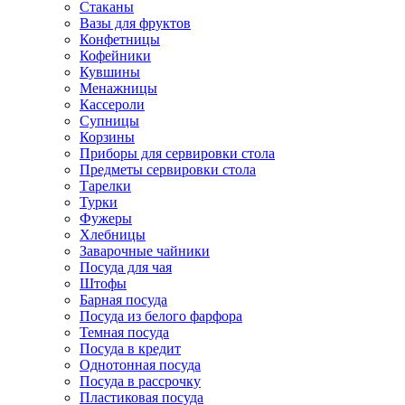
Стаканы
Вазы для фруктов
Конфетницы
Кофейники
Кувшины
Менажницы
Кассероли
Супницы
Корзины
Приборы для сервировки стола
Предметы сервировки стола
Тарелки
Турки
Фужеры
Хлебницы
Заварочные чайники
Посуда для чая
Штофы
Барная посуда
Посуда из белого фарфора
Темная посуда
Посуда в кредит
Однотонная посуда
Посуда в рассрочку
Пластиковая посуда