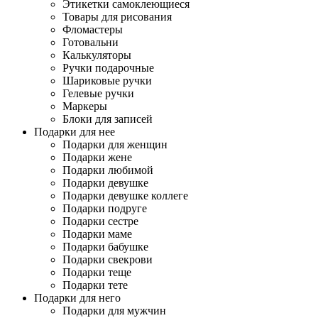
Этикетки самоклеющиеся
Товары для рисования
Фломастеры
Готовальни
Калькуляторы
Ручки подарочные
Шариковые ручки
Гелевые ручки
Маркеры
Блоки для записей
Подарки для нее
Подарки для женщин
Подарки жене
Подарки любимой
Подарки девушке
Подарки девушке коллеге
Подарки подруге
Подарки сестре
Подарки маме
Подарки бабушке
Подарки свекрови
Подарки теще
Подарки тете
Подарки для него
Подарки для мужчин