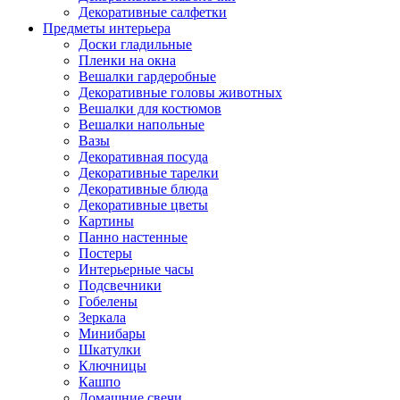
Декоративные салфетки
Предметы интерьера
Доски гладильные
Пленки на окна
Вешалки гардеробные
Декоративные головы животных
Вешалки для костюмов
Вешалки напольные
Вазы
Декоративная посуда
Декоративные тарелки
Декоративные блюда
Декоративные цветы
Картины
Панно настенные
Постеры
Интерьерные часы
Подсвечники
Гобелены
Зеркала
Минибары
Шкатулки
Ключницы
Кашпо
Домашние свечи