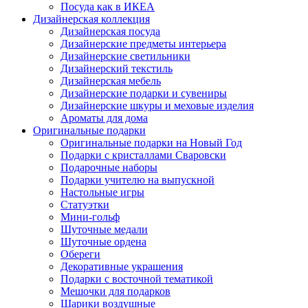
Посуда как в ИКЕА
Дизайнерская коллекция
Дизайнерская посуда
Дизайнерские предметы интерьера
Дизайнерские светильники
Дизайнерский текстиль
Дизайнерская мебель
Дизайнерские подарки и сувениры
Дизайнерские шкуры и меховые изделия
Ароматы для дома
Оригинальные подарки
Оригинальные подарки на Новый Год
Подарки с кристаллами Сваровски
Подарочные наборы
Подарки учителю на выпускной
Настольные игры
Статуэтки
Мини-гольф
Шуточные медали
Шуточные ордена
Обереги
Декоративные украшения
Подарки с восточной тематикой
Мешочки для подарков
Шарики воздушные