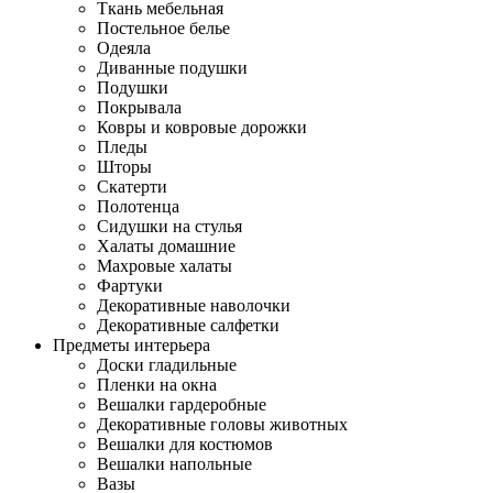
Ткань мебельная
Постельное белье
Одеяла
Диванные подушки
Подушки
Покрывала
Ковры и ковровые дорожки
Пледы
Шторы
Скатерти
Полотенца
Сидушки на стулья
Халаты домашние
Махровые халаты
Фартуки
Декоративные наволочки
Декоративные салфетки
Предметы интерьера
Доски гладильные
Пленки на окна
Вешалки гардеробные
Декоративные головы животных
Вешалки для костюмов
Вешалки напольные
Вазы