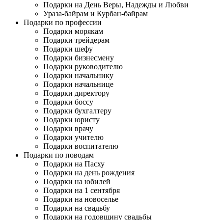
Подарки на День Веры, Надежды и Любви
Ураза-байрам и Курбан-байрам
Подарки по профессии
Подарки морякам
Подарки трейдерам
Подарки шефу
Подарки бизнесмену
Подарки руководителю
Подарки начальнику
Подарки начальнице
Подарки директору
Подарки боссу
Подарки бухгалтеру
Подарки юристу
Подарки врачу
Подарки учителю
Подарки воспитателю
Подарки по поводам
Подарки на Пасху
Подарки на день рождения
Подарки на юбилей
Подарки на 1 сентября
Подарки на новоселье
Подарки на свадьбу
Подарки на годовщину свадьбы