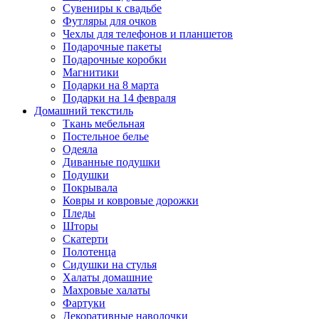
Сувениры к свадьбе
Футляры для очков
Чехлы для телефонов и планшетов
Подарочные пакеты
Подарочные коробки
Магнитики
Подарки на 8 марта
Подарки на 14 февраля
Домашний текстиль
Ткань мебельная
Постельное белье
Одеяла
Диванные подушки
Подушки
Покрывала
Ковры и ковровые дорожки
Пледы
Шторы
Скатерти
Полотенца
Сидушки на стулья
Халаты домашние
Махровые халаты
Фартуки
Декоративные наволочки