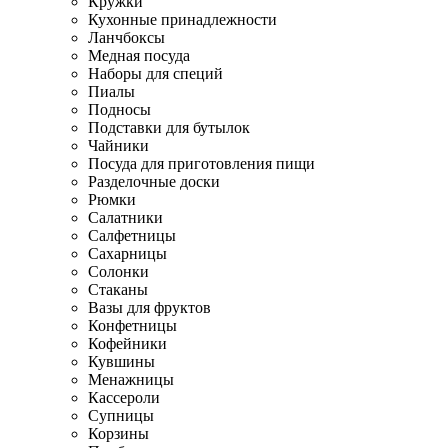
Кружки
Кухонные принадлежности
Ланчбоксы
Медная посуда
Наборы для специй
Пиалы
Подносы
Подставки для бутылок
Чайники
Посуда для приготовления пищи
Разделочные доски
Рюмки
Салатники
Салфетницы
Сахарницы
Солонки
Стаканы
Вазы для фруктов
Конфетницы
Кофейники
Кувшины
Менажницы
Кассероли
Супницы
Корзины