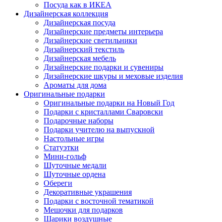
Посуда как в ИКЕА
Дизайнерская коллекция
Дизайнерская посуда
Дизайнерские предметы интерьера
Дизайнерские светильники
Дизайнерский текстиль
Дизайнерская мебель
Дизайнерские подарки и сувениры
Дизайнерские шкуры и меховые изделия
Ароматы для дома
Оригинальные подарки
Оригинальные подарки на Новый Год
Подарки с кристаллами Сваровски
Подарочные наборы
Подарки учителю на выпускной
Настольные игры
Статуэтки
Мини-гольф
Шуточные медали
Шуточные ордена
Обереги
Декоративные украшения
Подарки с восточной тематикой
Мешочки для подарков
Шарики воздушные