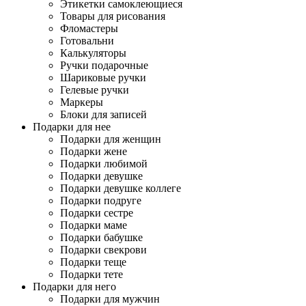
Этикетки самоклеющиеся
Товары для рисования
Фломастеры
Готовальни
Калькуляторы
Ручки подарочные
Шариковые ручки
Гелевые ручки
Маркеры
Блоки для записей
Подарки для нее
Подарки для женщин
Подарки жене
Подарки любимой
Подарки девушке
Подарки девушке коллеге
Подарки подруге
Подарки сестре
Подарки маме
Подарки бабушке
Подарки свекрови
Подарки теще
Подарки тете
Подарки для него
Подарки для мужчин