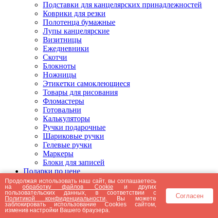
Подставки для канцелярских принадлежностей
Коврики для резки
Полотенца бумажные
Лупы канцелярские
Визитницы
Ежедневники
Скотчи
Блокноты
Ножницы
Этикетки самоклеющиеся
Товары для рисования
Фломастеры
Готовальни
Калькуляторы
Ручки подарочные
Шариковые ручки
Гелевые ручки
Маркеры
Блоки для записей
Подарки по цене
Подарки от 5000 рублей
Продолжая использовать наш сайт, вы соглашаетесь
на
обработку файлов Cookie
и других
Подарки до 5000 рублей
пользовательских данных, в соответствии с
Согласен
Подарки до 3000 рублей
Политикой конфиденциальности
. Вы можете
заблокировать использование Cookies сайтом,
Подарки до 2000 рублей
изменив настройки Вашего браузера.
Подарки до 1000 рублей