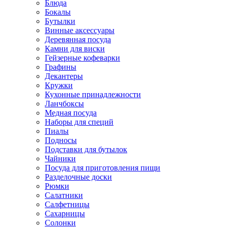
Блюда
Бокалы
Бутылки
Винные аксессуары
Деревянная посуда
Камни для виски
Гейзерные кофеварки
Графины
Декантеры
Кружки
Кухонные принадлежности
Ланчбоксы
Медная посуда
Наборы для специй
Пиалы
Подносы
Подставки для бутылок
Чайники
Посуда для приготовления пищи
Разделочные доски
Рюмки
Салатники
Салфетницы
Сахарницы
Солонки