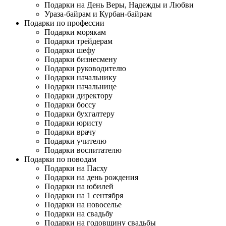
Подарки на День Веры, Надежды и Любви
Ураза-байрам и Курбан-байрам
Подарки по профессии
Подарки морякам
Подарки трейдерам
Подарки шефу
Подарки бизнесмену
Подарки руководителю
Подарки начальнику
Подарки начальнице
Подарки директору
Подарки боссу
Подарки бухгалтеру
Подарки юристу
Подарки врачу
Подарки учителю
Подарки воспитателю
Подарки по поводам
Подарки на Пасху
Подарки на день рождения
Подарки на юбилей
Подарки на 1 сентября
Подарки на новоселье
Подарки на свадьбу
Подарки на годовщину свадьбы