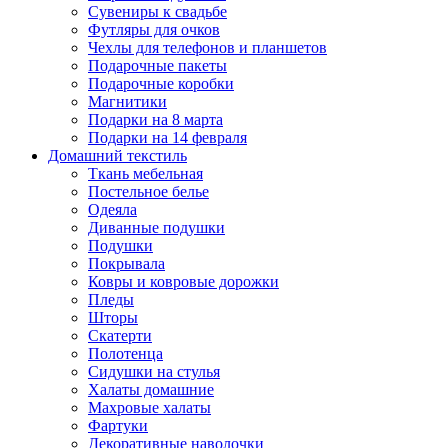
Сувениры к свадьбе
Футляры для очков
Чехлы для телефонов и планшетов
Подарочные пакеты
Подарочные коробки
Магнитики
Подарки на 8 марта
Подарки на 14 февраля
Домашний текстиль
Ткань мебельная
Постельное белье
Одеяла
Диванные подушки
Подушки
Покрывала
Ковры и ковровые дорожки
Пледы
Шторы
Скатерти
Полотенца
Сидушки на стулья
Халаты домашние
Махровые халаты
Фартуки
Декоративные наволочки