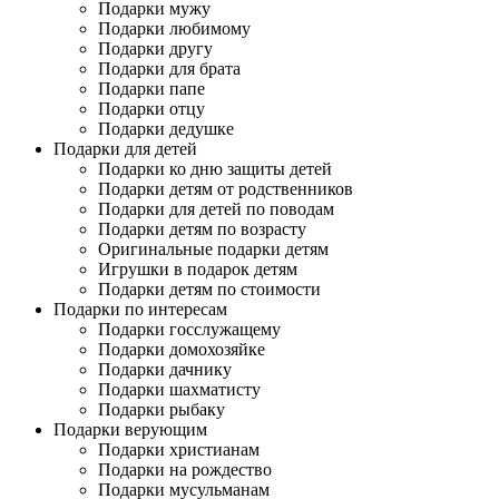
Подарки мужу
Подарки любимому
Подарки другу
Подарки для брата
Подарки папе
Подарки отцу
Подарки дедушке
Подарки для детей
Подарки ко дню защиты детей
Подарки детям от родственников
Подарки для детей по поводам
Подарки детям по возрасту
Оригинальные подарки детям
Игрушки в подарок детям
Подарки детям по стоимости
Подарки по интересам
Подарки госслужащему
Подарки домохозяйке
Подарки дачнику
Подарки шахматисту
Подарки рыбаку
Подарки верующим
Подарки христианам
Подарки на рождество
Подарки мусульманам