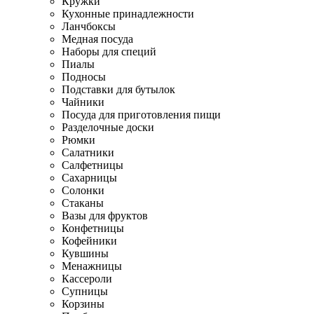
Кружки
Кухонные принадлежности
Ланчбоксы
Медная посуда
Наборы для специй
Пиалы
Подносы
Подставки для бутылок
Чайники
Посуда для приготовления пищи
Разделочные доски
Рюмки
Салатники
Салфетницы
Сахарницы
Солонки
Стаканы
Вазы для фруктов
Конфетницы
Кофейники
Кувшины
Менажницы
Кассероли
Супницы
Корзины