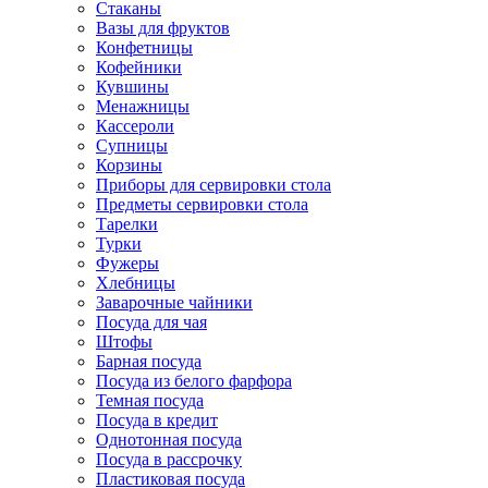
Стаканы
Вазы для фруктов
Конфетницы
Кофейники
Кувшины
Менажницы
Кассероли
Супницы
Корзины
Приборы для сервировки стола
Предметы сервировки стола
Тарелки
Турки
Фужеры
Хлебницы
Заварочные чайники
Посуда для чая
Штофы
Барная посуда
Посуда из белого фарфора
Темная посуда
Посуда в кредит
Однотонная посуда
Посуда в рассрочку
Пластиковая посуда