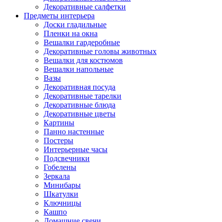
Декоративные салфетки
Предметы интерьера
Доски гладильные
Пленки на окна
Вешалки гардеробные
Декоративные головы животных
Вешалки для костюмов
Вешалки напольные
Вазы
Декоративная посуда
Декоративные тарелки
Декоративные блюда
Декоративные цветы
Картины
Панно настенные
Постеры
Интерьерные часы
Подсвечники
Гобелены
Зеркала
Минибары
Шкатулки
Ключницы
Кашпо
Домашние свечи