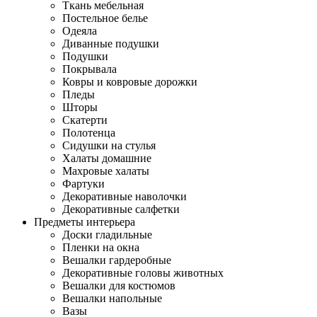
Ткань мебельная
Постельное белье
Одеяла
Диванные подушки
Подушки
Покрывала
Ковры и ковровые дорожки
Пледы
Шторы
Скатерти
Полотенца
Сидушки на стулья
Халаты домашние
Махровые халаты
Фартуки
Декоративные наволочки
Декоративные салфетки
Предметы интерьера
Доски гладильные
Пленки на окна
Вешалки гардеробные
Декоративные головы животных
Вешалки для костюмов
Вешалки напольные
Вазы