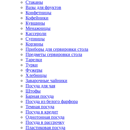
Стаканы
Вазы для фруктов
Конфетницы
Кофейники
Кувшины
Менажницы
Кассероли
Супницы
Корзины
Приборы для сервировки стола
Предметы сервировки стола
Тарелки
Турки
Фужеры
Хлебницы
Заварочные чайники
Посуда для чая
Штофы
Барная посуда
Посуда из белого фарфора
Темная посуда
Посуда в кредит
Однотонная посуда
Посуда в рассрочку
Пластиковая посуда