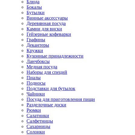
Блюда
Бокалы
Бутылки
Винные аксессуары
Деревянная посуда
Камни для виски
Гейзерные кофеварки
Графины
Декантеры
Кружки
Кухонные принадлежности
Ланчбоксы
Медная посуда
Наборы для специй
Пиалы
Подносы
Подставки для бутылок
Чайники
Посуда для приготовления пищи
Разделочные доски
Рюмки
Салатники
Салфетницы
Сахарницы
Солонки