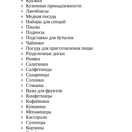
Кружки
Кухонные принадлежности
Ланчбоксы
Медная посуда
Наборы для специй
Пиалы
Подносы
Подставки для бутылок
Чайники
Посуда для приготовления пищи
Разделочные доски
Рюмки
Салатники
Салфетницы
Сахарницы
Солонки
Стаканы
Вазы для фруктов
Конфетницы
Кофейники
Кувшины
Менажницы
Кассероли
Супницы
Корзины