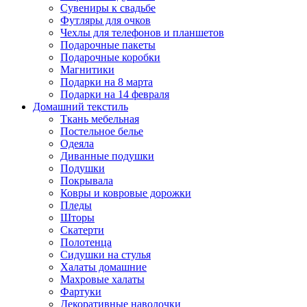
Сувениры к свадьбе
Футляры для очков
Чехлы для телефонов и планшетов
Подарочные пакеты
Подарочные коробки
Магнитики
Подарки на 8 марта
Подарки на 14 февраля
Домашний текстиль
Ткань мебельная
Постельное белье
Одеяла
Диванные подушки
Подушки
Покрывала
Ковры и ковровые дорожки
Пледы
Шторы
Скатерти
Полотенца
Сидушки на стулья
Халаты домашние
Махровые халаты
Фартуки
Декоративные наволочки