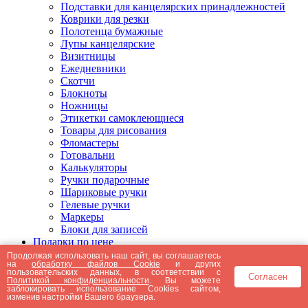
Подставки для канцелярских принадлежностей
Коврики для резки
Полотенца бумажные
Лупы канцелярские
Визитницы
Ежедневники
Скотчи
Блокноты
Ножницы
Этикетки самоклеющиеся
Товары для рисования
Фломастеры
Готовальни
Калькуляторы
Ручки подарочные
Шариковые ручки
Гелевые ручки
Маркеры
Блоки для записей
Подарки по цене
Подарки от 5000 рублей
Продолжая использовать наш сайт, вы соглашаетесь
на
обработку файлов Cookie
и других
Подарки до 5000 рублей
пользовательских данных, в соответствии с
Согласен
Подарки до 3000 рублей
Политикой конфиденциальности
. Вы можете
заблокировать использование Cookies сайтом,
Подарки до 2000 рублей
изменив настройки Вашего браузера.
Подарки до 1000 рублей