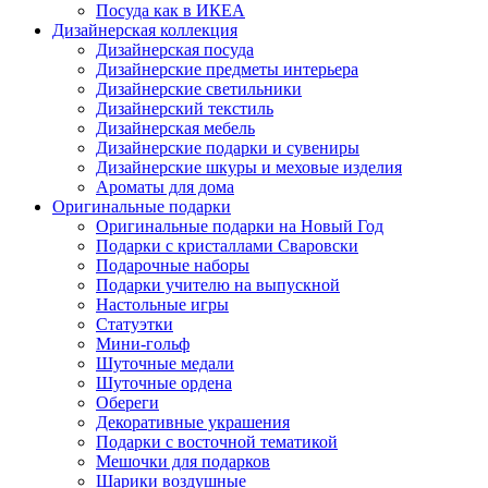
Посуда как в ИКЕА
Дизайнерская коллекция
Дизайнерская посуда
Дизайнерские предметы интерьера
Дизайнерские светильники
Дизайнерский текстиль
Дизайнерская мебель
Дизайнерские подарки и сувениры
Дизайнерские шкуры и меховые изделия
Ароматы для дома
Оригинальные подарки
Оригинальные подарки на Новый Год
Подарки с кристаллами Сваровски
Подарочные наборы
Подарки учителю на выпускной
Настольные игры
Статуэтки
Мини-гольф
Шуточные медали
Шуточные ордена
Обереги
Декоративные украшения
Подарки с восточной тематикой
Мешочки для подарков
Шарики воздушные