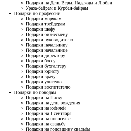
Подарки на День Веры, Надежды и Любви
Ураза-байрам и Курбан-байрам
Подарки по профессии
Подарки морякам
Подарки трейдерам
Подарки шефу
Подарки бизнесмену
Подарки руководителю
Подарки начальнику
Подарки начальнице
Подарки директору
Подарки боссу
Подарки бухгалтеру
Подарки юристу
Подарки врачу
Подарки учителю
Подарки воспитателю
Подарки по поводам
Подарки на Пасху
Подарки на день рождения
Подарки на юбилей
Подарки на 1 сентября
Подарки на новоселье
Подарки на свадьбу
Подарки на годовщину свадьбы