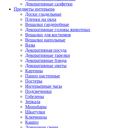
Декоративные салфетки
Предметы интерьера
Доски гладильные
Пленки на окна
Вешалки гардеробные
Декоративные головы животных
Вешалки для костюмов
Вешалки напольные
Вазы
Декоративная посуда
Декоративные тарелки
Декоративные блюда
Декоративные цветы
Картины
Панно настенные
Постеры
Интерьерные часы
Подсвечники
Гобелены
Зеркала
Минибары
Шкатулки
Ключницы
Кашпо
Домашние свечи