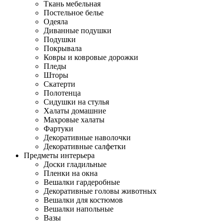
Ткань мебельная
Постельное белье
Одеяла
Диванные подушки
Подушки
Покрывала
Ковры и ковровые дорожки
Пледы
Шторы
Скатерти
Полотенца
Сидушки на стулья
Халаты домашние
Махровые халаты
Фартуки
Декоративные наволочки
Декоративные салфетки
Предметы интерьера
Доски гладильные
Пленки на окна
Вешалки гардеробные
Декоративные головы животных
Вешалки для костюмов
Вешалки напольные
Вазы