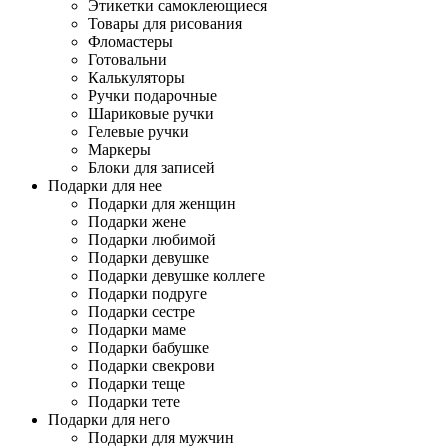
Этикетки самоклеющиеся
Товары для рисования
Фломастеры
Готовальни
Калькуляторы
Ручки подарочные
Шариковые ручки
Гелевые ручки
Маркеры
Блоки для записей
Подарки для нее
Подарки для женщин
Подарки жене
Подарки любимой
Подарки девушке
Подарки девушке коллеге
Подарки подруге
Подарки сестре
Подарки маме
Подарки бабушке
Подарки свекрови
Подарки теще
Подарки тете
Подарки для него
Подарки для мужчин