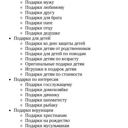
Подарки мужу
Подарки любимому
Подарки другу
Подарки для брата
Подарки папе
Подарки отцу
Подарки дедушке
Подарки для детей
Подарки ко дню защиты детей
Подарки детям от родственников
Подарки для детей по поводам
Подарки детям по возрасту
Оригинальные подарки детям
Игрушки в подарок детям
Подарки детям по стоимости
Подарки по интересам
Подарки госслужащему
Подарки домохозяйке
Подарки дачнику
Подарки шахматисту
Подарки рыбаку
Подарки верующим
Подарки христианам
Подарки на рождество
Подарки мусульманам