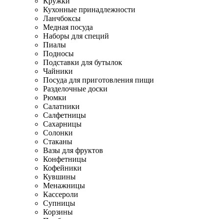
Кружки
Кухонные принадлежности
Ланчбоксы
Медная посуда
Наборы для специй
Пиалы
Подносы
Подставки для бутылок
Чайники
Посуда для приготовления пищи
Разделочные доски
Рюмки
Салатники
Салфетницы
Сахарницы
Солонки
Стаканы
Вазы для фруктов
Конфетницы
Кофейники
Кувшины
Менажницы
Кассероли
Супницы
Корзины