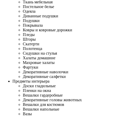
Ткань мебельная
Постельное белье
Одеяла
Диванные подушки
Подушки
Покрывала
Ковры и ковровые дорожки
Пледы
Шторы
Скатерти
Полотенца
Сидушки на стулья
Халаты домашние
Махровые халаты
Фартуки
Декоративные наволочки
Декоративные салфетки
Предметы интерьера
Доски гладильные
Пленки на окна
Вешалки гардеробные
Декоративные головы животных
Вешалки для костюмов
Вешалки напольные
Вазы