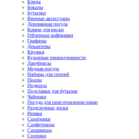
Блюда
Бокалы
Бутылки
Винные аксессуары
Деревянная посуда
Камни для виски
Гейзерные кофеварки
Графины
Декантеры
Кружки
Кухонные принадлежности
Ланчбоксы
Медная посуда
Наборы для специй
Пиалы
Подносы
Подставки для бутылок
Чайники
Посуда для приготовления пищи
Разделочные доски
Рюмки
Салатники
Салфетницы
Сахарницы
Солонки