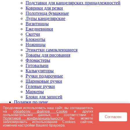
Подставки для канцелярских принадлежностей
Коврики для резки
Полотенца бумажные
Лупы канцелярские
Визитницы
Ежедневники
Скотчи
Блокноты
Ножницы
Этикетки самоклеющиеся
Товары для рисования
Фломастеры
Готовальни
Калькуляторы
Ручки подарочные
Шариковые ручки
Гелевые ручки
Маркеры
Блоки для записей
Подарки по цене
Подарки от 5000 рублей
Продолжая использовать наш сайт, вы соглашаетесь
на
обработку файлов Cookie
и других
Подарки до 5000 рублей
пользовательских данных, в соответствии с
Согласен
Подарки до 3000 рублей
Политикой конфиденциальности
. Вы можете
заблокировать использование Cookies сайтом,
Подарки до 2000 рублей
изменив настройки Вашего браузера.
Подарки до 1000 рублей