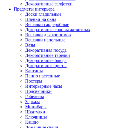
Декоративные салфетки
Предметы интерьера
Доски гладильные
Пленки на окна
Вешалки гардеробные
Декоративные головы животных
Вешалки для костюмов
Вешалки напольные
Вазы
Декоративная посуда
Декоративные тарелки
Декоративные блюда
Декоративные цветы
Картины
Панно настенные
Постеры
Интерьерные часы
Подсвечники
Гобелены
Зеркала
Минибары
Шкатулки
Ключницы
Кашпо
Домашние свечи