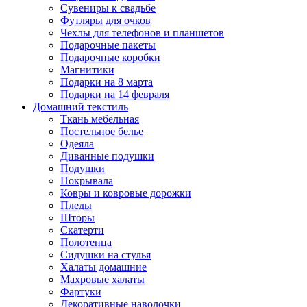
Сувениры к свадьбе
Футляры для очков
Чехлы для телефонов и планшетов
Подарочные пакеты
Подарочные коробки
Магнитики
Подарки на 8 марта
Подарки на 14 февраля
Домашний текстиль
Ткань мебельная
Постельное белье
Одеяла
Диванные подушки
Подушки
Покрывала
Ковры и ковровые дорожки
Пледы
Шторы
Скатерти
Полотенца
Сидушки на стулья
Халаты домашние
Махровые халаты
Фартуки
Декоративные наволочки