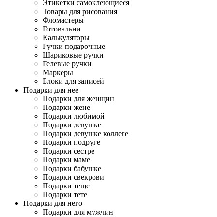
Этикетки самоклеющиеся
Товары для рисования
Фломастеры
Готовальни
Калькуляторы
Ручки подарочные
Шариковые ручки
Гелевые ручки
Маркеры
Блоки для записей
Подарки для нее
Подарки для женщин
Подарки жене
Подарки любимой
Подарки девушке
Подарки девушке коллеге
Подарки подруге
Подарки сестре
Подарки маме
Подарки бабушке
Подарки свекрови
Подарки теще
Подарки тете
Подарки для него
Подарки для мужчин