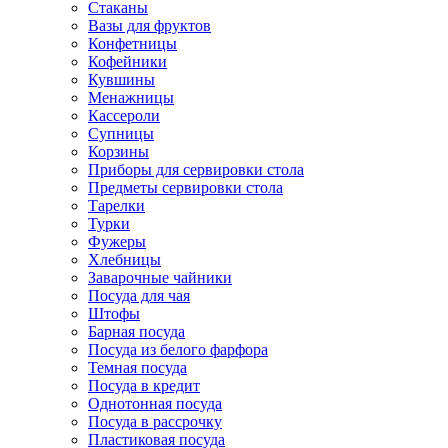
Стаканы
Вазы для фруктов
Конфетницы
Кофейники
Кувшины
Менажницы
Кассероли
Супницы
Корзины
Приборы для сервировки стола
Предметы сервировки стола
Тарелки
Турки
Фужеры
Хлебницы
Заварочные чайники
Посуда для чая
Штофы
Барная посуда
Посуда из белого фарфора
Темная посуда
Посуда в кредит
Однотонная посуда
Посуда в рассрочку
Пластиковая посуда