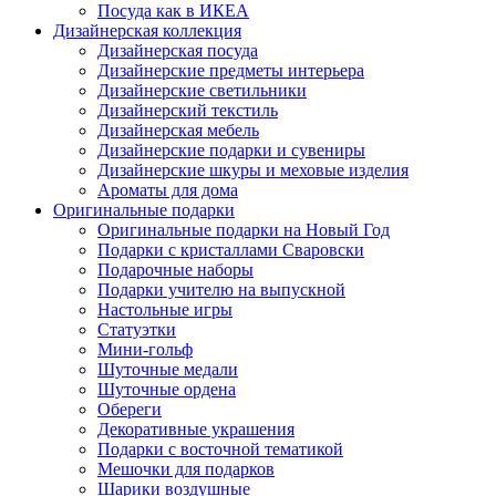
Посуда как в ИКЕА
Дизайнерская коллекция
Дизайнерская посуда
Дизайнерские предметы интерьера
Дизайнерские светильники
Дизайнерский текстиль
Дизайнерская мебель
Дизайнерские подарки и сувениры
Дизайнерские шкуры и меховые изделия
Ароматы для дома
Оригинальные подарки
Оригинальные подарки на Новый Год
Подарки с кристаллами Сваровски
Подарочные наборы
Подарки учителю на выпускной
Настольные игры
Статуэтки
Мини-гольф
Шуточные медали
Шуточные ордена
Обереги
Декоративные украшения
Подарки с восточной тематикой
Мешочки для подарков
Шарики воздушные