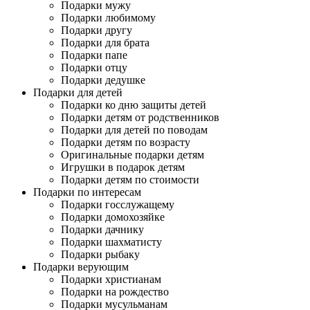
Подарки мужу
Подарки любимому
Подарки другу
Подарки для брата
Подарки папе
Подарки отцу
Подарки дедушке
Подарки для детей
Подарки ко дню защиты детей
Подарки детям от родственников
Подарки для детей по поводам
Подарки детям по возрасту
Оригинальные подарки детям
Игрушки в подарок детям
Подарки детям по стоимости
Подарки по интересам
Подарки госслужащему
Подарки домохозяйке
Подарки дачнику
Подарки шахматисту
Подарки рыбаку
Подарки верующим
Подарки христианам
Подарки на рождество
Подарки мусульманам