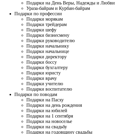
Подарки на День Веры, Надежды и Любви
Ураза-байрам и Курбан-байрам
Подарки по профессии
Подарки морякам
Подарки трейдерам
Подарки шефу
Подарки бизнесмену
Подарки руководителю
Подарки начальнику
Подарки начальнице
Подарки директору
Подарки боссу
Подарки бухгалтеру
Подарки юристу
Подарки врачу
Подарки учителю
Подарки воспитателю
Подарки по поводам
Подарки на Пасху
Подарки на день рождения
Подарки на юбилей
Подарки на 1 сентября
Подарки на новоселье
Подарки на свадьбу
Подарки на годовщину свадьбы