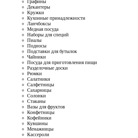
Графины
Декантеры
Кружки
Кухонные принадлежности
Ланчбоксы
Медная посуда
Наборы для специй
Пиалы
Подносы
Подставки для бутылок
Чайники
Посуда для приготовления пищи
Разделочные доски
Рюмки
Салатники
Салфетницы
Сахарницы
Солонки
Стаканы
Вазы для фруктов
Конфетницы
Кофейники
Кувшины
Менажницы
Кассероли