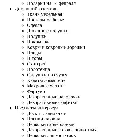
Подарки на 14 февраля
Домашний текстиль
Ткань мебельная
Постельное белье
Одеяла
Диванные подушки
Подушки
Покрывала
Ковры и ковровые дорожки
Пледы
Шторы
Скатерти
Полотенца
Сидушки на стулья
Халаты домашние
Махровые халаты
Фартуки
Декоративные наволочки
Декоративные салфетки
Предметы интерьера
Доски гладильные
Пленки на окна
Вешалки гардеробные
Декоративные головы животных
Вешалки для костюмов