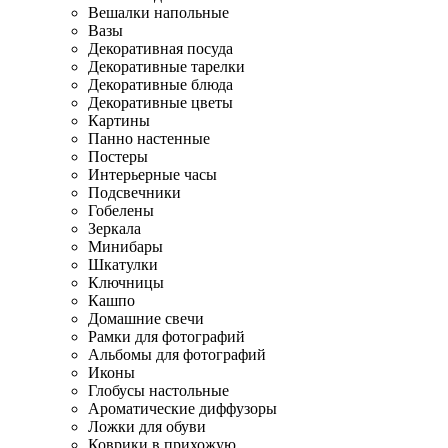
Вешалки напольные
Вазы
Декоративная посуда
Декоративные тарелки
Декоративные блюда
Декоративные цветы
Картины
Панно настенные
Постеры
Интерьерные часы
Подсвечники
Гобелены
Зеркала
Минибары
Шкатулки
Ключницы
Кашпо
Домашние свечи
Рамки для фотографий
Альбомы для фотографий
Иконы
Глобусы настольные
Ароматические диффузоры
Ложки для обуви
Коврики в прихожую