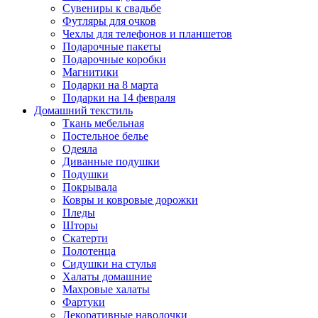
Сувениры к свадьбе
Футляры для очков
Чехлы для телефонов и планшетов
Подарочные пакеты
Подарочные коробки
Магнитики
Подарки на 8 марта
Подарки на 14 февраля
Домашний текстиль
Ткань мебельная
Постельное белье
Одеяла
Диванные подушки
Подушки
Покрывала
Ковры и ковровые дорожки
Пледы
Шторы
Скатерти
Полотенца
Сидушки на стулья
Халаты домашние
Махровые халаты
Фартуки
Декоративные наволочки