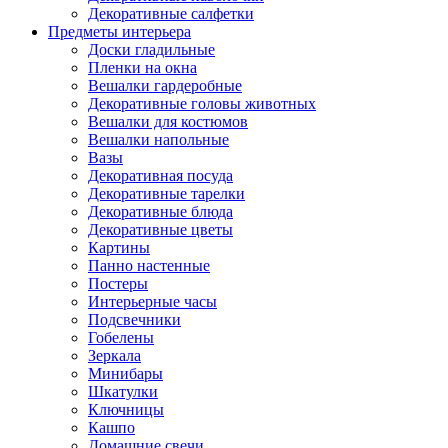
Декоративные салфетки
Предметы интерьера
Доски гладильные
Пленки на окна
Вешалки гардеробные
Декоративные головы животных
Вешалки для костюмов
Вешалки напольные
Вазы
Декоративная посуда
Декоративные тарелки
Декоративные блюда
Декоративные цветы
Картины
Панно настенные
Постеры
Интерьерные часы
Подсвечники
Гобелены
Зеркала
Минибары
Шкатулки
Ключницы
Кашпо
Домашние свечи