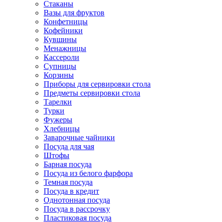
Стаканы
Вазы для фруктов
Конфетницы
Кофейники
Кувшины
Менажницы
Кассероли
Супницы
Корзины
Приборы для сервировки стола
Предметы сервировки стола
Тарелки
Турки
Фужеры
Хлебницы
Заварочные чайники
Посуда для чая
Штофы
Барная посуда
Посуда из белого фарфора
Темная посуда
Посуда в кредит
Однотонная посуда
Посуда в рассрочку
Пластиковая посуда