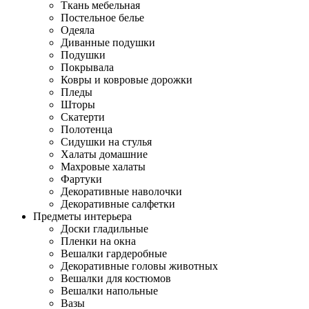
Ткань мебельная
Постельное белье
Одеяла
Диванные подушки
Подушки
Покрывала
Ковры и ковровые дорожки
Пледы
Шторы
Скатерти
Полотенца
Сидушки на стулья
Халаты домашние
Махровые халаты
Фартуки
Декоративные наволочки
Декоративные салфетки
Предметы интерьера
Доски гладильные
Пленки на окна
Вешалки гардеробные
Декоративные головы животных
Вешалки для костюмов
Вешалки напольные
Вазы