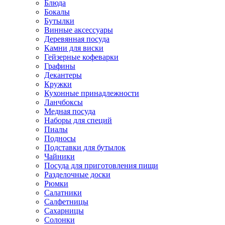
Блюда
Бокалы
Бутылки
Винные аксессуары
Деревянная посуда
Камни для виски
Гейзерные кофеварки
Графины
Декантеры
Кружки
Кухонные принадлежности
Ланчбоксы
Медная посуда
Наборы для специй
Пиалы
Подносы
Подставки для бутылок
Чайники
Посуда для приготовления пищи
Разделочные доски
Рюмки
Салатники
Салфетницы
Сахарницы
Солонки