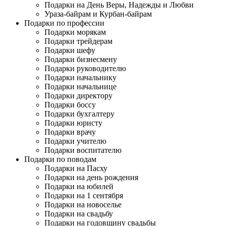
Подарки на День Веры, Надежды и Любви
Ураза-байрам и Курбан-байрам
Подарки по профессии
Подарки морякам
Подарки трейдерам
Подарки шефу
Подарки бизнесмену
Подарки руководителю
Подарки начальнику
Подарки начальнице
Подарки директору
Подарки боссу
Подарки бухгалтеру
Подарки юристу
Подарки врачу
Подарки учителю
Подарки воспитателю
Подарки по поводам
Подарки на Пасху
Подарки на день рождения
Подарки на юбилей
Подарки на 1 сентября
Подарки на новоселье
Подарки на свадьбу
Подарки на годовщину свадьбы