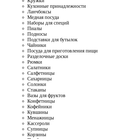
Кружки
Кухонные принадлежности
Ланчбоксы
Медная посуда
Наборы для специй
Пиалы
Подносы
Подставки для бутылок
Чайники
Посуда для приготовления пищи
Разделочные доски
Рюмки
Салатники
Салфетницы
Сахарницы
Солонки
Стаканы
Вазы для фруктов
Конфетницы
Кофейники
Кувшины
Менажницы
Кассероли
Супницы
Корзины