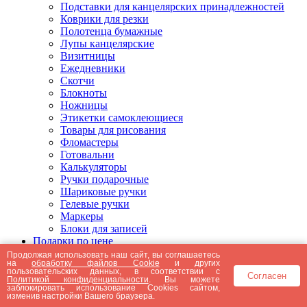
Подставки для канцелярских принадлежностей
Коврики для резки
Полотенца бумажные
Лупы канцелярские
Визитницы
Ежедневники
Скотчи
Блокноты
Ножницы
Этикетки самоклеющиеся
Товары для рисования
Фломастеры
Готовальни
Калькуляторы
Ручки подарочные
Шариковые ручки
Гелевые ручки
Маркеры
Блоки для записей
Подарки по цене
Подарки от 5000 рублей
Продолжая использовать наш сайт, вы соглашаетесь
на
обработку файлов Cookie
и других
Подарки до 5000 рублей
пользовательских данных, в соответствии с
Согласен
Подарки до 3000 рублей
Политикой конфиденциальности
. Вы можете
заблокировать использование Cookies сайтом,
Подарки до 2000 рублей
изменив настройки Вашего браузера.
Подарки до 1000 рублей