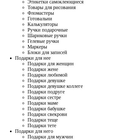
Этикетки самоклеющиеся
Товары для рисования
Фломастеры
Готовальни
Калькуляторы
Ручки подарочные
Шариковые ручки
Гелевые ручки
Маркеры
Блоки для записей
Подарки для нее
Подарки для женщин
Подарки жене
Подарки любимой
Подарки девушке
Подарки девушке коллеге
Подарки подруге
Подарки сестре
Подарки маме
Подарки бабушке
Подарки свекрови
Подарки теще
Подарки тете
Подарки для него
Подарки для мужчин