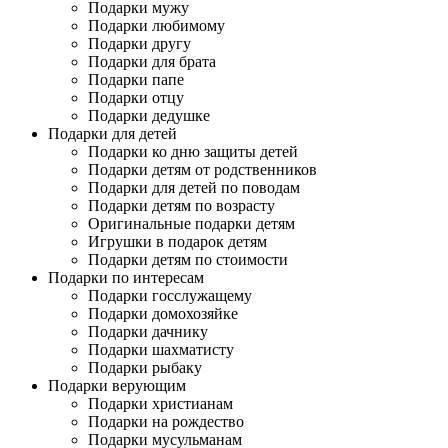
Подарки мужу
Подарки любимому
Подарки другу
Подарки для брата
Подарки папе
Подарки отцу
Подарки дедушке
Подарки для детей
Подарки ко дню защиты детей
Подарки детям от родственников
Подарки для детей по поводам
Подарки детям по возрасту
Оригинальные подарки детям
Игрушки в подарок детям
Подарки детям по стоимости
Подарки по интересам
Подарки госслужащему
Подарки домохозяйке
Подарки дачнику
Подарки шахматисту
Подарки рыбаку
Подарки верующим
Подарки христианам
Подарки на рождество
Подарки мусульманам