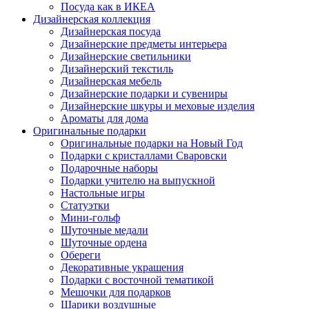
Посуда как в ИКЕА
Дизайнерская коллекция
Дизайнерская посуда
Дизайнерские предметы интерьера
Дизайнерские светильники
Дизайнерский текстиль
Дизайнерская мебель
Дизайнерские подарки и сувениры
Дизайнерские шкуры и меховые изделия
Ароматы для дома
Оригинальные подарки
Оригинальные подарки на Новый Год
Подарки с кристаллами Сваровски
Подарочные наборы
Подарки учителю на выпускной
Настольные игры
Статуэтки
Мини-гольф
Шуточные медали
Шуточные ордена
Обереги
Декоративные украшения
Подарки с восточной тематикой
Мешочки для подарков
Шарики воздушные