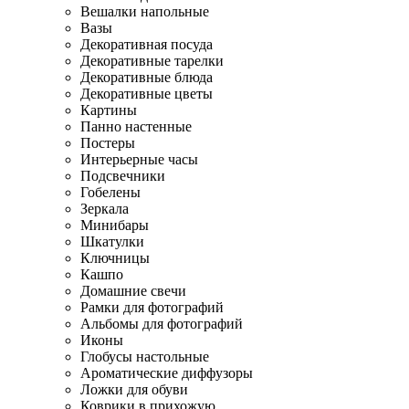
Вешалки напольные
Вазы
Декоративная посуда
Декоративные тарелки
Декоративные блюда
Декоративные цветы
Картины
Панно настенные
Постеры
Интерьерные часы
Подсвечники
Гобелены
Зеркала
Минибары
Шкатулки
Ключницы
Кашпо
Домашние свечи
Рамки для фотографий
Альбомы для фотографий
Иконы
Глобусы настольные
Ароматические диффузоры
Ложки для обуви
Коврики в прихожую