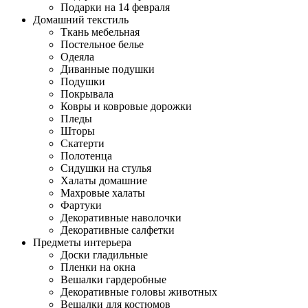
Подарки на 14 февраля
Домашний текстиль
Ткань мебельная
Постельное белье
Одеяла
Диванные подушки
Подушки
Покрывала
Ковры и ковровые дорожки
Пледы
Шторы
Скатерти
Полотенца
Сидушки на стулья
Халаты домашние
Махровые халаты
Фартуки
Декоративные наволочки
Декоративные салфетки
Предметы интерьера
Доски гладильные
Пленки на окна
Вешалки гардеробные
Декоративные головы животных
Вешалки для костюмов