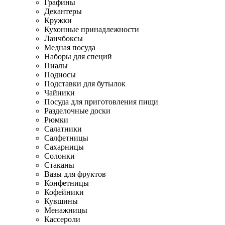
Графины
Декантеры
Кружки
Кухонные принадлежности
Ланчбоксы
Медная посуда
Наборы для специй
Пиалы
Подносы
Подставки для бутылок
Чайники
Посуда для приготовления пищи
Разделочные доски
Рюмки
Салатники
Салфетницы
Сахарницы
Солонки
Стаканы
Вазы для фруктов
Конфетницы
Кофейники
Кувшины
Менажницы
Кассероли