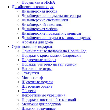
Посуда как в ИКЕА
Дизайнерская коллекция
Дизайнерская посуда
Дизайнерские предметы интерьера
Дизайнерские светильники
Дизайнерский текстиль
Дизайнерская мебель
Дизайнерские подарки и сувениры
Дизайнерские шкуры и меховые изделия
Ароматы для дома
Оригинальные подарки
Оригинальные подарки на Новый Год
Подарки с кристаллами Сваровски
Подарочные наборы
Подарки учителю на выпускной
Настольные игры
Статуэтки
Мини-гольф
Шуточные медали
Шуточные ордена
Обереги
Декоративные украшения
Подарки с восточной тематикой
Мешочки для подарков
Шарики воздушные