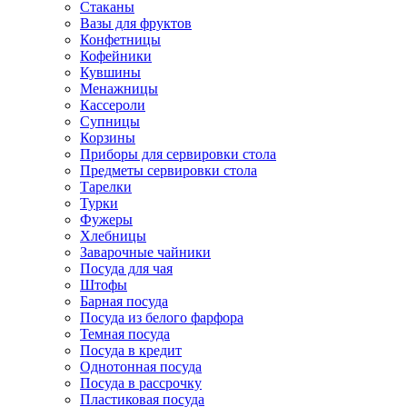
Стаканы
Вазы для фруктов
Конфетницы
Кофейники
Кувшины
Менажницы
Кассероли
Супницы
Корзины
Приборы для сервировки стола
Предметы сервировки стола
Тарелки
Турки
Фужеры
Хлебницы
Заварочные чайники
Посуда для чая
Штофы
Барная посуда
Посуда из белого фарфора
Темная посуда
Посуда в кредит
Однотонная посуда
Посуда в рассрочку
Пластиковая посуда