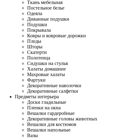
Ткань мебельная
Постельное белье
Одеяла
Диванные подушки
Подушки
Покрывала
Ковры и ковровые дорожки
Пледы
Шторы
Скатерти
Полотенца
Сидушки на стулья
Халаты домашние
Махровые халаты
Фартуки
Декоративные наволочки
Декоративные салфетки
Предметы интерьера
Доски гладильные
Пленки на окна
Вешалки гардеробные
Декоративные головы животных
Вешалки для костюмов
Вешалки напольные
Вазы