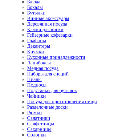
Блюда
Бокалы
Бутылки
Винные аксессуары
Деревянная посуда
Камни для виски
Гейзерные кофеварки
Графины
Декантеры
Кружки
Кухонные принадлежности
Ланчбоксы
Медная посуда
Наборы для специй
Пиалы
Подносы
Подставки для бутылок
Чайники
Посуда для приготовления пищи
Разделочные доски
Рюмки
Салатники
Салфетницы
Сахарницы
Солонки