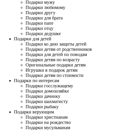
Подарки мужу
Подарки любимому
Подарки другу
Подарки для брата
Подарки папе
Подарки отцу
Подарки дедушке
Подарки для детей
Подарки ко дню защиты детей
Подарки детям от родственников
Подарки для детей по поводам
Подарки детям по возрасту
Оригинальные подарки детям
Игрушки в подарок детям
Подарки детям по стоимости
Подарки по интересам
Подарки госслужащему
Подарки домохозяйке
Подарки дачнику
Подарки шахматисту
Подарки рыбаку
Подарки верующим
Подарки христианам
Подарки на рождество
Подарки мусульманам