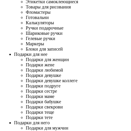
Этикетки самоклеющиеся
Товары для рисования
Фломастеры
Готовальни
Калькуляторы
Ручки подарочные
Шариковые ручки
Гелевые ручки
Маркеры
Блоки для записей
Подарки для нее
Подарки для женщин
Подарки жене
Подарки любимой
Подарки девушке
Подарки девушке коллеге
Подарки подруге
Подарки сестре
Подарки маме
Подарки бабушке
Подарки свекрови
Подарки теще
Подарки тете
Подарки для него
Подарки для мужчин