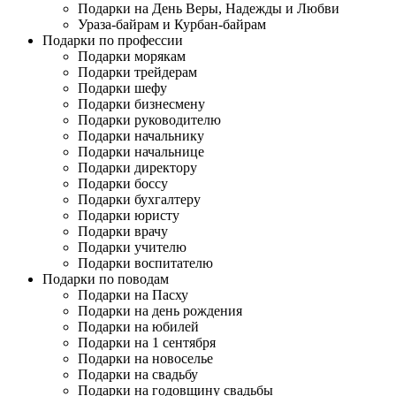
Подарки на День Веры, Надежды и Любви
Ураза-байрам и Курбан-байрам
Подарки по профессии
Подарки морякам
Подарки трейдерам
Подарки шефу
Подарки бизнесмену
Подарки руководителю
Подарки начальнику
Подарки начальнице
Подарки директору
Подарки боссу
Подарки бухгалтеру
Подарки юристу
Подарки врачу
Подарки учителю
Подарки воспитателю
Подарки по поводам
Подарки на Пасху
Подарки на день рождения
Подарки на юбилей
Подарки на 1 сентября
Подарки на новоселье
Подарки на свадьбу
Подарки на годовщину свадьбы