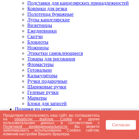
Подставки для канцелярских принадлежностей
Коврики для резки
Полотенца бумажные
Лупы канцелярские
Визитницы
Ежедневники
Скотчи
Блокноты
Ножницы
Этикетки самоклеющиеся
Товары для рисования
Фломастеры
Готовальни
Калькуляторы
Ручки подарочные
Шариковые ручки
Гелевые ручки
Маркеры
Блоки для записей
Подарки по цене
Подарки от 5000 рублей
Продолжая использовать наш сайт, вы соглашаетесь
на
обработку файлов Cookie
и других
Подарки до 5000 рублей
пользовательских данных, в соответствии с
Согласен
Подарки до 3000 рублей
Политикой конфиденциальности
. Вы можете
заблокировать использование Cookies сайтом,
Подарки до 2000 рублей
изменив настройки Вашего браузера.
Подарки до 1000 рублей