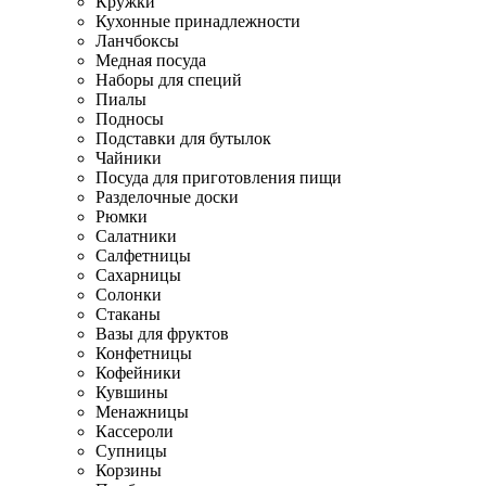
Кружки
Кухонные принадлежности
Ланчбоксы
Медная посуда
Наборы для специй
Пиалы
Подносы
Подставки для бутылок
Чайники
Посуда для приготовления пищи
Разделочные доски
Рюмки
Салатники
Салфетницы
Сахарницы
Солонки
Стаканы
Вазы для фруктов
Конфетницы
Кофейники
Кувшины
Менажницы
Кассероли
Супницы
Корзины