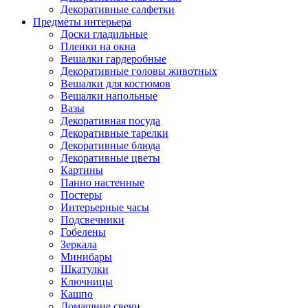
Декоративные салфетки
Предметы интерьера
Доски гладильные
Пленки на окна
Вешалки гардеробные
Декоративные головы животных
Вешалки для костюмов
Вешалки напольные
Вазы
Декоративная посуда
Декоративные тарелки
Декоративные блюда
Декоративные цветы
Картины
Панно настенные
Постеры
Интерьерные часы
Подсвечники
Гобелены
Зеркала
Минибары
Шкатулки
Ключницы
Кашпо
Домашние свечи