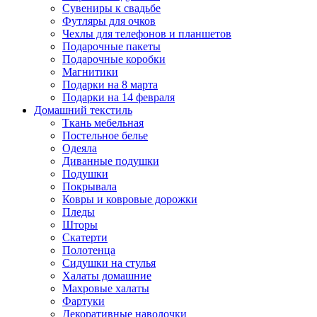
Сувениры к свадьбе
Футляры для очков
Чехлы для телефонов и планшетов
Подарочные пакеты
Подарочные коробки
Магнитики
Подарки на 8 марта
Подарки на 14 февраля
Домашний текстиль
Ткань мебельная
Постельное белье
Одеяла
Диванные подушки
Подушки
Покрывала
Ковры и ковровые дорожки
Пледы
Шторы
Скатерти
Полотенца
Сидушки на стулья
Халаты домашние
Махровые халаты
Фартуки
Декоративные наволочки