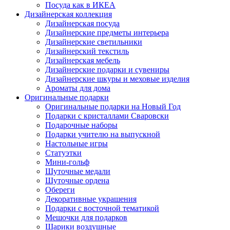
Посуда как в ИКЕА
Дизайнерская коллекция
Дизайнерская посуда
Дизайнерские предметы интерьера
Дизайнерские светильники
Дизайнерский текстиль
Дизайнерская мебель
Дизайнерские подарки и сувениры
Дизайнерские шкуры и меховые изделия
Ароматы для дома
Оригинальные подарки
Оригинальные подарки на Новый Год
Подарки с кристаллами Сваровски
Подарочные наборы
Подарки учителю на выпускной
Настольные игры
Статуэтки
Мини-гольф
Шуточные медали
Шуточные ордена
Обереги
Декоративные украшения
Подарки с восточной тематикой
Мешочки для подарков
Шарики воздушные