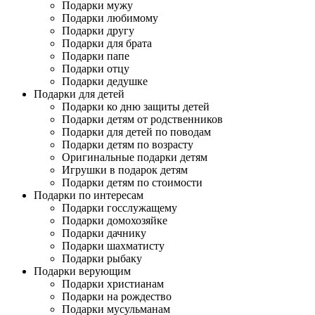
Подарки мужу
Подарки любимому
Подарки другу
Подарки для брата
Подарки папе
Подарки отцу
Подарки дедушке
Подарки для детей
Подарки ко дню защиты детей
Подарки детям от родственников
Подарки для детей по поводам
Подарки детям по возрасту
Оригинальные подарки детям
Игрушки в подарок детям
Подарки детям по стоимости
Подарки по интересам
Подарки госслужащему
Подарки домохозяйке
Подарки дачнику
Подарки шахматисту
Подарки рыбаку
Подарки верующим
Подарки христианам
Подарки на рождество
Подарки мусульманам