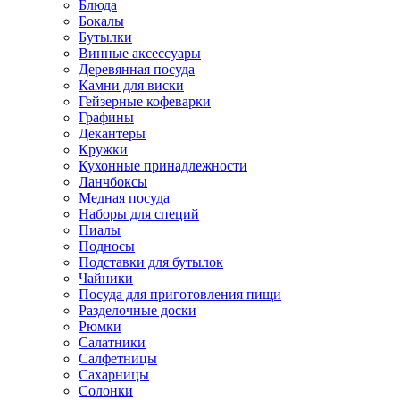
Блюда
Бокалы
Бутылки
Винные аксессуары
Деревянная посуда
Камни для виски
Гейзерные кофеварки
Графины
Декантеры
Кружки
Кухонные принадлежности
Ланчбоксы
Медная посуда
Наборы для специй
Пиалы
Подносы
Подставки для бутылок
Чайники
Посуда для приготовления пищи
Разделочные доски
Рюмки
Салатники
Салфетницы
Сахарницы
Солонки