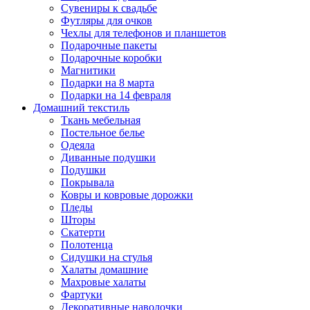
Сувениры к свадьбе
Футляры для очков
Чехлы для телефонов и планшетов
Подарочные пакеты
Подарочные коробки
Магнитики
Подарки на 8 марта
Подарки на 14 февраля
Домашний текстиль
Ткань мебельная
Постельное белье
Одеяла
Диванные подушки
Подушки
Покрывала
Ковры и ковровые дорожки
Пледы
Шторы
Скатерти
Полотенца
Сидушки на стулья
Халаты домашние
Махровые халаты
Фартуки
Декоративные наволочки