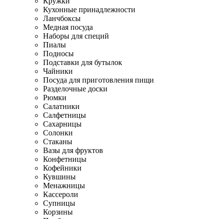
Кружки
Кухонные принадлежности
Ланчбоксы
Медная посуда
Наборы для специй
Пиалы
Подносы
Подставки для бутылок
Чайники
Посуда для приготовления пищи
Разделочные доски
Рюмки
Салатники
Салфетницы
Сахарницы
Солонки
Стаканы
Вазы для фруктов
Конфетницы
Кофейники
Кувшины
Менажницы
Кассероли
Супницы
Корзины