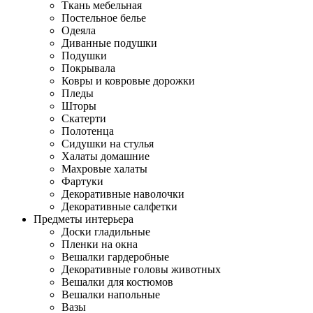
Ткань мебельная
Постельное белье
Одеяла
Диванные подушки
Подушки
Покрывала
Ковры и ковровые дорожки
Пледы
Шторы
Скатерти
Полотенца
Сидушки на стулья
Халаты домашние
Махровые халаты
Фартуки
Декоративные наволочки
Декоративные салфетки
Предметы интерьера
Доски гладильные
Пленки на окна
Вешалки гардеробные
Декоративные головы животных
Вешалки для костюмов
Вешалки напольные
Вазы