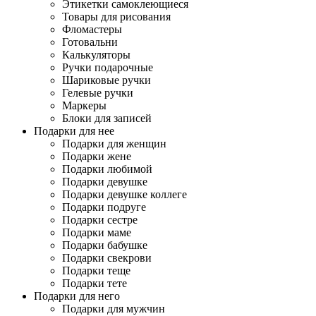
Этикетки самоклеющиеся
Товары для рисования
Фломастеры
Готовальни
Калькуляторы
Ручки подарочные
Шариковые ручки
Гелевые ручки
Маркеры
Блоки для записей
Подарки для нее
Подарки для женщин
Подарки жене
Подарки любимой
Подарки девушке
Подарки девушке коллеге
Подарки подруге
Подарки сестре
Подарки маме
Подарки бабушке
Подарки свекрови
Подарки теще
Подарки тете
Подарки для него
Подарки для мужчин