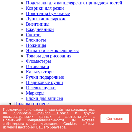
Подставки для канцелярских принадлежностей
Коврики для резки
Полотенца бумажные
Лупы канцелярские
Визитницы
Ежедневники
Скотчи
Блокноты
Ножницы
Этикетки самоклеющиеся
Товары для рисования
Фломастеры
Готовальни
Калькуляторы
Ручки подарочные
Шариковые ручки
Гелевые ручки
Маркеры
Блоки для записей
Подарки по цене
Подарки от 5000 рублей
Продолжая использовать наш сайт, вы соглашаетесь
на
обработку файлов Cookie
и других
Подарки до 5000 рублей
пользовательских данных, в соответствии с
Согласен
Подарки до 3000 рублей
Политикой конфиденциальности
. Вы можете
заблокировать использование Cookies сайтом,
Подарки до 2000 рублей
изменив настройки Вашего браузера.
Подарки до 1000 рублей