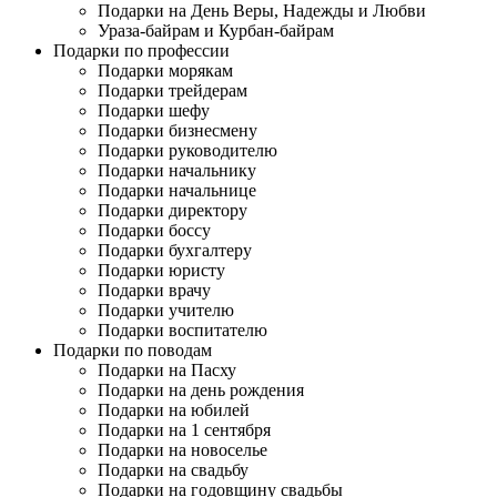
Подарки на День Веры, Надежды и Любви
Ураза-байрам и Курбан-байрам
Подарки по профессии
Подарки морякам
Подарки трейдерам
Подарки шефу
Подарки бизнесмену
Подарки руководителю
Подарки начальнику
Подарки начальнице
Подарки директору
Подарки боссу
Подарки бухгалтеру
Подарки юристу
Подарки врачу
Подарки учителю
Подарки воспитателю
Подарки по поводам
Подарки на Пасху
Подарки на день рождения
Подарки на юбилей
Подарки на 1 сентября
Подарки на новоселье
Подарки на свадьбу
Подарки на годовщину свадьбы