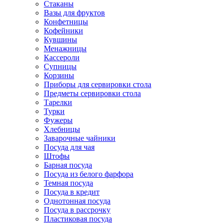
Стаканы
Вазы для фруктов
Конфетницы
Кофейники
Кувшины
Менажницы
Кассероли
Супницы
Корзины
Приборы для сервировки стола
Предметы сервировки стола
Тарелки
Турки
Фужеры
Хлебницы
Заварочные чайники
Посуда для чая
Штофы
Барная посуда
Посуда из белого фарфора
Темная посуда
Посуда в кредит
Однотонная посуда
Посуда в рассрочку
Пластиковая посуда