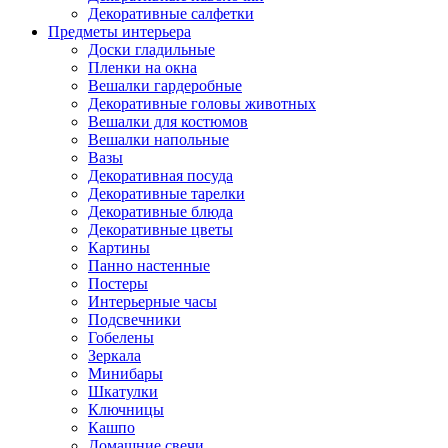
Декоративные салфетки
Предметы интерьера
Доски гладильные
Пленки на окна
Вешалки гардеробные
Декоративные головы животных
Вешалки для костюмов
Вешалки напольные
Вазы
Декоративная посуда
Декоративные тарелки
Декоративные блюда
Декоративные цветы
Картины
Панно настенные
Постеры
Интерьерные часы
Подсвечники
Гобелены
Зеркала
Минибары
Шкатулки
Ключницы
Кашпо
Домашние свечи