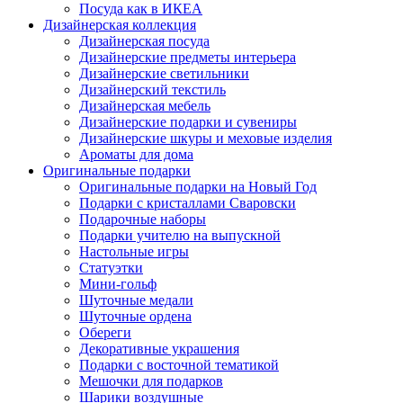
Посуда как в ИКЕА
Дизайнерская коллекция
Дизайнерская посуда
Дизайнерские предметы интерьера
Дизайнерские светильники
Дизайнерский текстиль
Дизайнерская мебель
Дизайнерские подарки и сувениры
Дизайнерские шкуры и меховые изделия
Ароматы для дома
Оригинальные подарки
Оригинальные подарки на Новый Год
Подарки с кристаллами Сваровски
Подарочные наборы
Подарки учителю на выпускной
Настольные игры
Статуэтки
Мини-гольф
Шуточные медали
Шуточные ордена
Обереги
Декоративные украшения
Подарки с восточной тематикой
Мешочки для подарков
Шарики воздушные