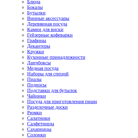
Блюда
Бокалы
Бутылки
Винные аксессуары
Деревянная посуда
Камни для виски
Гейзерные кофеварки
Графины
Декантеры
Кружки
Кухонные принадлежности
Ланчбоксы
Медная посуда
Наборы для специй
Пиалы
Подносы
Подставки для бутылок
Чайники
Посуда для приготовления пищи
Разделочные доски
Рюмки
Салатники
Салфетницы
Сахарницы
Солонки