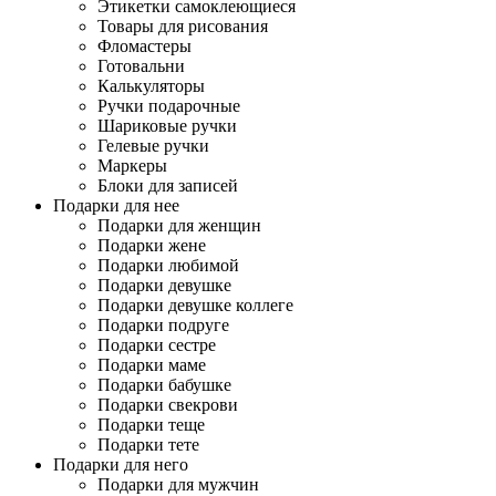
Этикетки самоклеющиеся
Товары для рисования
Фломастеры
Готовальни
Калькуляторы
Ручки подарочные
Шариковые ручки
Гелевые ручки
Маркеры
Блоки для записей
Подарки для нее
Подарки для женщин
Подарки жене
Подарки любимой
Подарки девушке
Подарки девушке коллеге
Подарки подруге
Подарки сестре
Подарки маме
Подарки бабушке
Подарки свекрови
Подарки теще
Подарки тете
Подарки для него
Подарки для мужчин