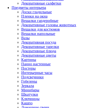
Декоративные салфетки
Предметы интерьера
Доски гладильные
Пленки на окна
Вешалки гардеробные
Декоративные головы животных
Вешалки для костюмов
Вешалки напольные
Вазы
Декоративная посуда
Декоративные тарелки
Декоративные блюда
Декоративные цветы
Картины
Панно настенные
Постеры
Интерьерные часы
Подсвечники
Гобелены
Зеркала
Минибары
Шкатулки
Ключницы
Кашпо
Домашние свечи