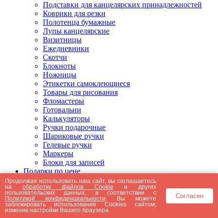
Подставки для канцелярских принадлежностей
Коврики для резки
Полотенца бумажные
Лупы канцелярские
Визитницы
Ежедневники
Скотчи
Блокноты
Ножницы
Этикетки самоклеющиеся
Товары для рисования
Фломастеры
Готовальни
Калькуляторы
Ручки подарочные
Шариковые ручки
Гелевые ручки
Маркеры
Блоки для записей
Подарки по цене
Подарки от 5000 рублей
Продолжая использовать наш сайт, вы соглашаетесь
на
обработку файлов Cookie
и других
Подарки до 5000 рублей
пользовательских данных, в соответствии с
Согласен
Подарки до 3000 рублей
Политикой конфиденциальности
. Вы можете
заблокировать использование Cookies сайтом,
Подарки до 2000 рублей
изменив настройки Вашего браузера.
Подарки до 1000 рублей