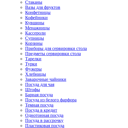
Стаканы
Вазы для фруктов
Конфетницы
Кофейники
Кувшины
Менажницы
Кассероли
Супницы
Корзины
Приборы для сервировки стола
Предметы сервировки стола
Тарелки
Турки
Фужеры
Хлебницы
Заварочные чайники
Посуда для чая
Штофы
Барная посуда
Посуда из белого фарфора
Темная посуда
Посуда в кредит
Однотонная посуда
Посуда в рассрочку
Пластиковая посуда