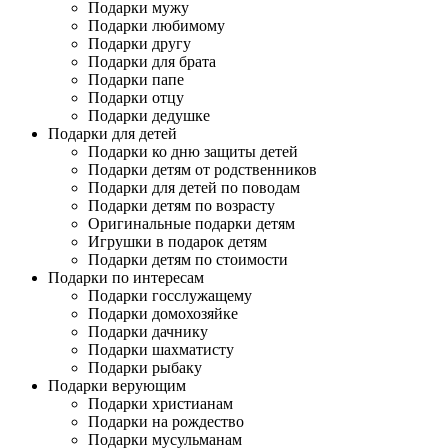
Подарки мужу
Подарки любимому
Подарки другу
Подарки для брата
Подарки папе
Подарки отцу
Подарки дедушке
Подарки для детей
Подарки ко дню защиты детей
Подарки детям от родственников
Подарки для детей по поводам
Подарки детям по возрасту
Оригинальные подарки детям
Игрушки в подарок детям
Подарки детям по стоимости
Подарки по интересам
Подарки госслужащему
Подарки домохозяйке
Подарки дачнику
Подарки шахматисту
Подарки рыбаку
Подарки верующим
Подарки христианам
Подарки на рождество
Подарки мусульманам