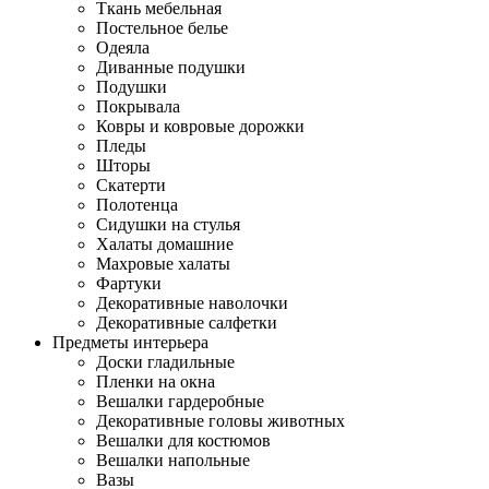
Ткань мебельная
Постельное белье
Одеяла
Диванные подушки
Подушки
Покрывала
Ковры и ковровые дорожки
Пледы
Шторы
Скатерти
Полотенца
Сидушки на стулья
Халаты домашние
Махровые халаты
Фартуки
Декоративные наволочки
Декоративные салфетки
Предметы интерьера
Доски гладильные
Пленки на окна
Вешалки гардеробные
Декоративные головы животных
Вешалки для костюмов
Вешалки напольные
Вазы