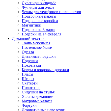
Сувениры к свадьбе
Футляры для очков
Чехлы для телефонов и планшетов
Подарочные пакеты
Подарочные коробки
Магнитики
Подарки на 8 марта
Подарки на 14 февраля
Домашний текстиль
Ткань мебельная
Постельное белье
Одеяла
Диванные подушки
Подушки
Покрывала
Ковры и ковровые дорожки
Пледы
Шторы
Скатерти
Полотенца
Сидушки на стулья
Халаты домашние
Махровые халаты
Фартуки
Декоративные наволочки