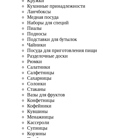
Кружки
Кухонные принадлежности
Ланчбоксы
Медная посуда
Наборы для специй
Пиалы
Подносы
Подставки для бутылок
Чайники
Посуда для приготовления пищи
Разделочные доски
Рюмки
Салатники
Салфетницы
Сахарницы
Солонки
Стаканы
Вазы для фруктов
Конфетницы
Кофейники
Кувшины
Менажницы
Кассероли
Супницы
Корзины