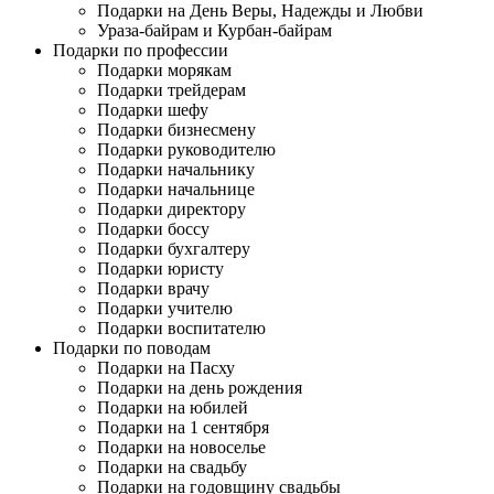
Подарки на День Веры, Надежды и Любви
Ураза-байрам и Курбан-байрам
Подарки по профессии
Подарки морякам
Подарки трейдерам
Подарки шефу
Подарки бизнесмену
Подарки руководителю
Подарки начальнику
Подарки начальнице
Подарки директору
Подарки боссу
Подарки бухгалтеру
Подарки юристу
Подарки врачу
Подарки учителю
Подарки воспитателю
Подарки по поводам
Подарки на Пасху
Подарки на день рождения
Подарки на юбилей
Подарки на 1 сентября
Подарки на новоселье
Подарки на свадьбу
Подарки на годовщину свадьбы