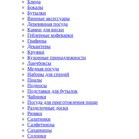
Блюда
Бокалы
Бутылки
Винные аксессуары
Деревянная посуда
Камни для виски
Гейзерные кофеварки
Графины
Декантеры
Кружки
Кухонные принадлежности
Ланчбоксы
Медная посуда
Наборы для специй
Пиалы
Подносы
Подставки для бутылок
Чайники
Посуда для приготовления пищи
Разделочные доски
Рюмки
Салатники
Салфетницы
Сахарницы
Солонки