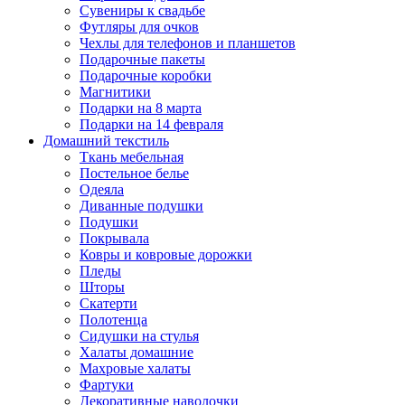
Сувениры к свадьбе
Футляры для очков
Чехлы для телефонов и планшетов
Подарочные пакеты
Подарочные коробки
Магнитики
Подарки на 8 марта
Подарки на 14 февраля
Домашний текстиль
Ткань мебельная
Постельное белье
Одеяла
Диванные подушки
Подушки
Покрывала
Ковры и ковровые дорожки
Пледы
Шторы
Скатерти
Полотенца
Сидушки на стулья
Халаты домашние
Махровые халаты
Фартуки
Декоративные наволочки