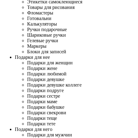
Этикетки самоклеющиеся
Товары для рисования
Фломастеры
Готовальни
Калькуляторы
Ручки подарочные
Шариковые ручки
Гелевые ручки
Маркеры
Блоки для записей
Подарки для нее
Подарки для женщин
Подарки жене
Подарки любимой
Подарки девушке
Подарки девушке коллеге
Подарки подруге
Подарки сестре
Подарки маме
Подарки бабушке
Подарки свекрови
Подарки теще
Подарки тете
Подарки для него
Подарки для мужчин