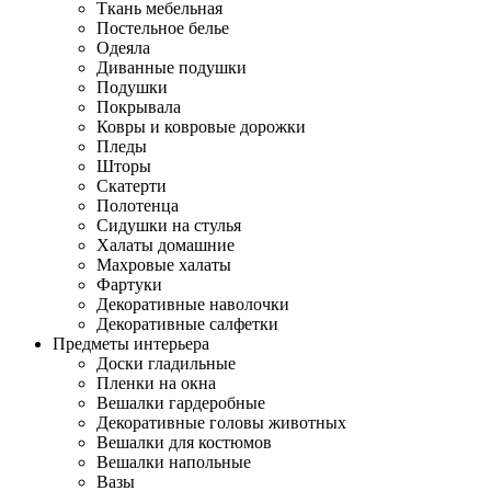
Ткань мебельная
Постельное белье
Одеяла
Диванные подушки
Подушки
Покрывала
Ковры и ковровые дорожки
Пледы
Шторы
Скатерти
Полотенца
Сидушки на стулья
Халаты домашние
Махровые халаты
Фартуки
Декоративные наволочки
Декоративные салфетки
Предметы интерьера
Доски гладильные
Пленки на окна
Вешалки гардеробные
Декоративные головы животных
Вешалки для костюмов
Вешалки напольные
Вазы