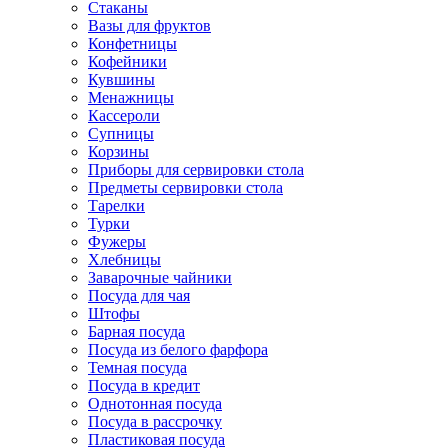
Стаканы
Вазы для фруктов
Конфетницы
Кофейники
Кувшины
Менажницы
Кассероли
Супницы
Корзины
Приборы для сервировки стола
Предметы сервировки стола
Тарелки
Турки
Фужеры
Хлебницы
Заварочные чайники
Посуда для чая
Штофы
Барная посуда
Посуда из белого фарфора
Темная посуда
Посуда в кредит
Однотонная посуда
Посуда в рассрочку
Пластиковая посуда