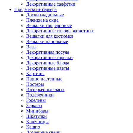
Декоративные салфетки
Предметы интерьера
Доски гладильные
Пленки на окна
Вешалки гардеробные
Декоративные головы животных
Вешалки для костюмов
Вешалки напольные
Вазы
Декоративная посуда
Декоративные тарелки
Декоративные блюда
Декоративные цветы
Картины
Панно настенные
Постеры
Интерьерные часы
Подсвечники
Гобелены
Зеркала
Минибары
Шкатулки
Ключницы
Кашпо
Домашние свечи