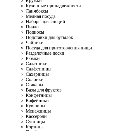
Кружки
Кухонные принадлежности
Ланчбоксы
Медная посуда
Наборы для специй
Пиалы
Подносы
Подставки для бутылок
Чайники
Посуда для приготовления пищи
Разделочные доски
Рюмки
Салатники
Салфетницы
Сахарницы
Солонки
Стаканы
Вазы для фруктов
Конфетницы
Кофейники
Кувшины
Менажницы
Кассероли
Супницы
Корзины