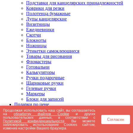
Подставки для канцелярских принадлежностей
Коврики для резки
Полотенца бумажные
Лупы канцелярские
Визитницы
Ежедневники
Скотчи
Блокноты
Ножницы
Этикетки самоклеющиеся
Товары для рисования
Фломастеры
Готовальни
Калькуляторы
Ручки подарочные
Шариковые ручки
Гелевые ручки
Маркеры
Блоки для записей
Подарки по цене
Подарки от 5000 рублей
Продолжая использовать наш сайт, вы соглашаетесь
на
обработку файлов Cookie
и других
Подарки до 5000 рублей
пользовательских данных, в соответствии с
Согласен
Подарки до 3000 рублей
Политикой конфиденциальности
. Вы можете
заблокировать использование Cookies сайтом,
Подарки до 2000 рублей
изменив настройки Вашего браузера.
Подарки до 1000 рублей