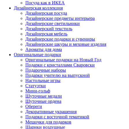
Посуда как в ИКЕА
Дизайнерская коллекция
Дизайнерская посуда
Дизайнерские предметы интерьера
Дизайнерские светильники
Дизайнерский текстиль
Дизайнерская мебель
Дизайнерские подарки и сувениры
Дизайнерские шкуры и меховые изделия
Ароматы для дома
Оригинальные подарки
Оригинальные подарки на Новый Год
Подарки с кристаллами Сваровски
Подарочные наборы
Подарки учителю на выпускной
Настольные игры
Статуэтки
Мини-гольф
Шуточные медали
Шуточные ордена
Обереги
Декоративные украшения
Подарки с восточной тематикой
Мешочки для подарков
Шарики воздушные