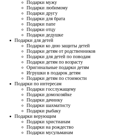
Подарки мужу
Подарки любимому
Подарки другу
Подарки для брата
Подарки папе
Подарки отцу
Подарки дедушке
Подарки для детей
Подарки ко дню защиты детей
Подарки детям от родственников
Подарки для детей по поводам
Подарки детям по возрасту
Оригинальные подарки детям
Игрушки в подарок детям
Подарки детям по стоимости
Подарки по интересам
Подарки госслужащему
Подарки домохозяйке
Подарки дачнику
Подарки шахматисту
Подарки рыбаку
Подарки верующим
Подарки христианам
Подарки на рождество
Подарки мусульманам