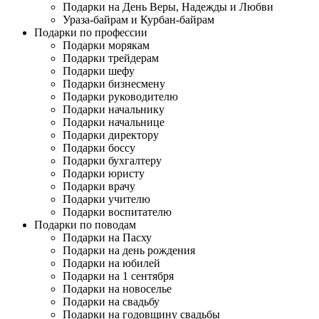
Подарки на День Веры, Надежды и Любви
Ураза-байрам и Курбан-байрам
Подарки по профессии
Подарки морякам
Подарки трейдерам
Подарки шефу
Подарки бизнесмену
Подарки руководителю
Подарки начальнику
Подарки начальнице
Подарки директору
Подарки боссу
Подарки бухгалтеру
Подарки юристу
Подарки врачу
Подарки учителю
Подарки воспитателю
Подарки по поводам
Подарки на Пасху
Подарки на день рождения
Подарки на юбилей
Подарки на 1 сентября
Подарки на новоселье
Подарки на свадьбу
Подарки на годовщину свадьбы