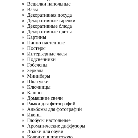
Вешалки напольные
Вазы
Декоративная посуда
Декоративные тарелки
Декоративные блюда
Декоративные цветы
Картины
Панно настенные
Постеры
Интерьерные часы
Подсвечники
Гобелены
Зеркала
Минибары
Шкатулки
Ключницы
Кашпо
Домашние свечи
Рамки для фотографий
Альбомы для фотографий
Иконы
Глобусы настольные
Ароматические диффузоры
Ложки для обуви
Коврики в прихожую