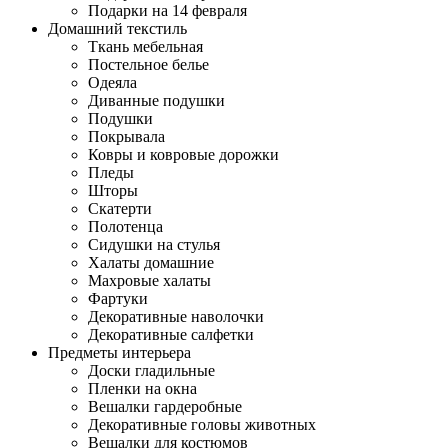
Подарки на 14 февраля
Домашний текстиль
Ткань мебельная
Постельное белье
Одеяла
Диванные подушки
Подушки
Покрывала
Ковры и ковровые дорожки
Пледы
Шторы
Скатерти
Полотенца
Сидушки на стулья
Халаты домашние
Махровые халаты
Фартуки
Декоративные наволочки
Декоративные салфетки
Предметы интерьера
Доски гладильные
Пленки на окна
Вешалки гардеробные
Декоративные головы животных
Вешалки для костюмов