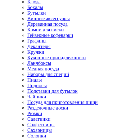
Блюда
Бокалы
Бутылки
Винные аксессуары
Деревянная посуда
Камни для виски
Гейзерные кофеварки
Графины
Декантеры
Кружки
Кухонные принадлежности
Ланчбоксы
Медная посуда
Наборы для специй
Пиалы
Подносы
Подставки для бутылок
Чайники
Посуда для приготовления пищи
Разделочные доски
Рюмки
Салатники
Салфетницы
Сахарницы
Солонки