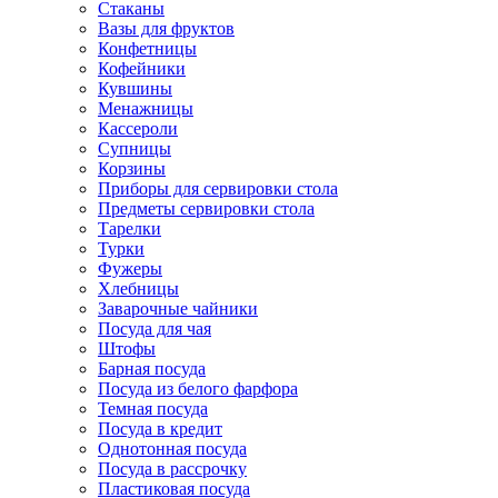
Стаканы
Вазы для фруктов
Конфетницы
Кофейники
Кувшины
Менажницы
Кассероли
Супницы
Корзины
Приборы для сервировки стола
Предметы сервировки стола
Тарелки
Турки
Фужеры
Хлебницы
Заварочные чайники
Посуда для чая
Штофы
Барная посуда
Посуда из белого фарфора
Темная посуда
Посуда в кредит
Однотонная посуда
Посуда в рассрочку
Пластиковая посуда