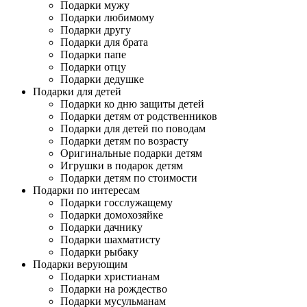
Подарки мужу
Подарки любимому
Подарки другу
Подарки для брата
Подарки папе
Подарки отцу
Подарки дедушке
Подарки для детей
Подарки ко дню защиты детей
Подарки детям от родственников
Подарки для детей по поводам
Подарки детям по возрасту
Оригинальные подарки детям
Игрушки в подарок детям
Подарки детям по стоимости
Подарки по интересам
Подарки госслужащему
Подарки домохозяйке
Подарки дачнику
Подарки шахматисту
Подарки рыбаку
Подарки верующим
Подарки христианам
Подарки на рождество
Подарки мусульманам