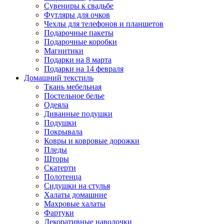
Сувениры к свадьбе
Футляры для очков
Чехлы для телефонов и планшетов
Подарочные пакеты
Подарочные коробки
Магнитики
Подарки на 8 марта
Подарки на 14 февраля
Домашний текстиль
Ткань мебельная
Постельное белье
Одеяла
Диванные подушки
Подушки
Покрывала
Ковры и ковровые дорожки
Пледы
Шторы
Скатерти
Полотенца
Сидушки на стулья
Халаты домашние
Махровые халаты
Фартуки
Декоративные наволочки