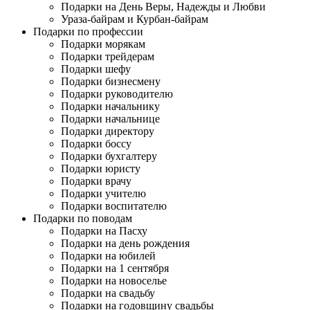
Подарки на День Веры, Надежды и Любви
Ураза-байрам и Курбан-байрам
Подарки по профессии
Подарки морякам
Подарки трейдерам
Подарки шефу
Подарки бизнесмену
Подарки руководителю
Подарки начальнику
Подарки начальнице
Подарки директору
Подарки боссу
Подарки бухгалтеру
Подарки юристу
Подарки врачу
Подарки учителю
Подарки воспитателю
Подарки по поводам
Подарки на Пасху
Подарки на день рождения
Подарки на юбилей
Подарки на 1 сентября
Подарки на новоселье
Подарки на свадьбу
Подарки на годовщину свадьбы