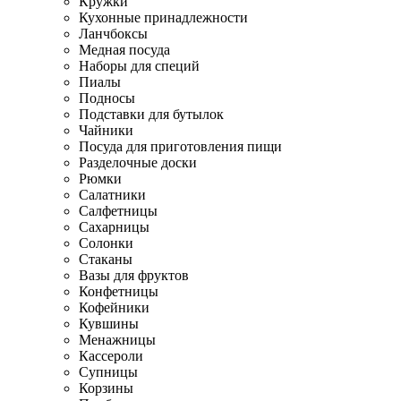
Кружки
Кухонные принадлежности
Ланчбоксы
Медная посуда
Наборы для специй
Пиалы
Подносы
Подставки для бутылок
Чайники
Посуда для приготовления пищи
Разделочные доски
Рюмки
Салатники
Салфетницы
Сахарницы
Солонки
Стаканы
Вазы для фруктов
Конфетницы
Кофейники
Кувшины
Менажницы
Кассероли
Супницы
Корзины