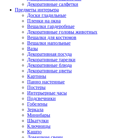
Декоративные салфетки
Предметы интерьера
Доски гладильные
Пленки на окна
Вешалки гардеробные
Декоративные головы животных
Вешалки для костюмов
Вешалки напольные
Вазы
Декоративная посуда
Декоративные тарелки
Декоративные блюда
Декоративные цветы
Картины
Панно настенные
Постеры
Интерьерные часы
Подсвечники
Гобелены
Зеркала
Минибары
Шкатулки
Ключницы
Кашпо
Домашние свечи