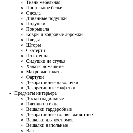
Ткань мебельная
Постельное белье
Одеяла
Диванные подушки
Подушки
Покрывала
Ковры и ковровые дорожки
Пледы
Шторы
Скатерти
Полотенца
Сидушки на стулья
Халаты домашние
Махровые халаты
Фартуки
Декоративные наволочки
Декоративные салфетки
Предметы интерьера
Доски гладильные
Пленки на окна
Вешалки гардеробные
Декоративные головы животных
Вешалки для костюмов
Вешалки напольные
Вазы