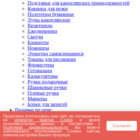
Подставки для канцелярских принадлежностей
Коврики для резки
Полотенца бумажные
Лупы канцелярские
Визитницы
Ежедневники
Скотчи
Блокноты
Ножницы
Этикетки самоклеющиеся
Товары для рисования
Фломастеры
Готовальни
Калькуляторы
Ручки подарочные
Шариковые ручки
Гелевые ручки
Маркеры
Блоки для записей
Подарки по цене
Подарки от 5000 рублей
Продолжая использовать наш сайт, вы соглашаетесь
на
обработку файлов Cookie
и других
Подарки до 5000 рублей
пользовательских данных, в соответствии с
Согласен
Подарки до 3000 рублей
Политикой конфиденциальности
. Вы можете
заблокировать использование Cookies сайтом,
Подарки до 2000 рублей
изменив настройки Вашего браузера.
Подарки до 1000 рублей