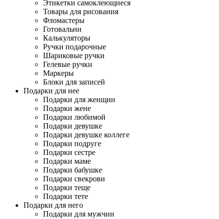
Этикетки самоклеющиеся
Товары для рисования
Фломастеры
Готовальни
Калькуляторы
Ручки подарочные
Шариковые ручки
Гелевые ручки
Маркеры
Блоки для записей
Подарки для нее
Подарки для женщин
Подарки жене
Подарки любимой
Подарки девушке
Подарки девушке коллеге
Подарки подруге
Подарки сестре
Подарки маме
Подарки бабушке
Подарки свекрови
Подарки теще
Подарки тете
Подарки для него
Подарки для мужчин