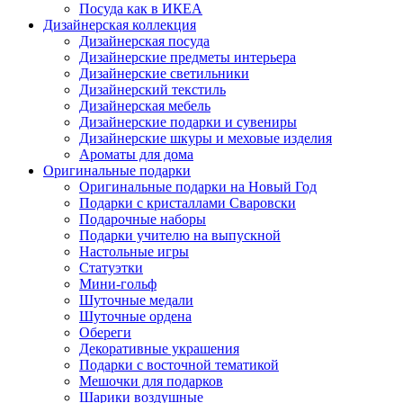
Посуда как в ИКЕА
Дизайнерская коллекция
Дизайнерская посуда
Дизайнерские предметы интерьера
Дизайнерские светильники
Дизайнерский текстиль
Дизайнерская мебель
Дизайнерские подарки и сувениры
Дизайнерские шкуры и меховые изделия
Ароматы для дома
Оригинальные подарки
Оригинальные подарки на Новый Год
Подарки с кристаллами Сваровски
Подарочные наборы
Подарки учителю на выпускной
Настольные игры
Статуэтки
Мини-гольф
Шуточные медали
Шуточные ордена
Обереги
Декоративные украшения
Подарки с восточной тематикой
Мешочки для подарков
Шарики воздушные