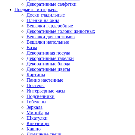
Декоративные салфетки
Предметы интерьера
Доски гладильные
Пленки на окна
Вешалки гардеробные
Декоративные головы животных
Вешалки для костюмов
Вешалки напольные
Вазы
Декоративная посуда
Декоративные тарелки
Декоративные блюда
Декоративные цветы
Картины
Панно настенные
Постеры
Интерьерные часы
Подсвечники
Гобелены
Зеркала
Минибары
Шкатулки
Ключницы
Кашпо
Домашние свечи