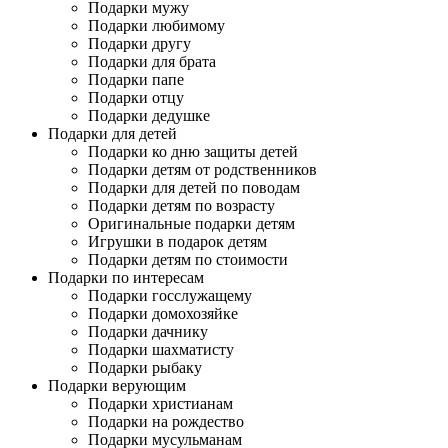
Подарки мужу
Подарки любимому
Подарки другу
Подарки для брата
Подарки папе
Подарки отцу
Подарки дедушке
Подарки для детей
Подарки ко дню защиты детей
Подарки детям от родственников
Подарки для детей по поводам
Подарки детям по возрасту
Оригинальные подарки детям
Игрушки в подарок детям
Подарки детям по стоимости
Подарки по интересам
Подарки госслужащему
Подарки домохозяйке
Подарки дачнику
Подарки шахматисту
Подарки рыбаку
Подарки верующим
Подарки христианам
Подарки на рождество
Подарки мусульманам