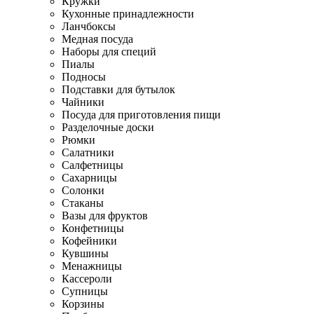
Кружки
Кухонные принадлежности
Ланчбоксы
Медная посуда
Наборы для специй
Пиалы
Подносы
Подставки для бутылок
Чайники
Посуда для приготовления пищи
Разделочные доски
Рюмки
Салатники
Салфетницы
Сахарницы
Солонки
Стаканы
Вазы для фруктов
Конфетницы
Кофейники
Кувшины
Менажницы
Кассероли
Супницы
Корзины