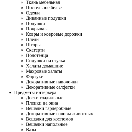
Ткань мебельная
Постельное белье
Одеяла
Диванные подушки
Подушки
Покрывала
Ковры и ковровые дорожки
Пледы
Шторы
Скатерти
Полотенца
Сидушки на стулья
Халаты домашние
Махровые халаты
Фартуки
Декоративные наволочки
Декоративные салфетки
Предметы интерьера
Доски гладильные
Пленки на окна
Вешалки гардеробные
Декоративные головы животных
Вешалки для костюмов
Вешалки напольные
Вазы