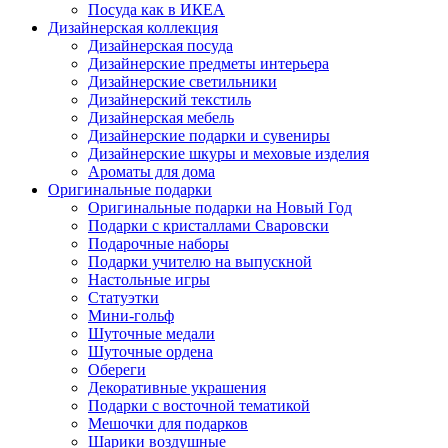
Посуда как в ИКЕА
Дизайнерская коллекция
Дизайнерская посуда
Дизайнерские предметы интерьера
Дизайнерские светильники
Дизайнерский текстиль
Дизайнерская мебель
Дизайнерские подарки и сувениры
Дизайнерские шкуры и меховые изделия
Ароматы для дома
Оригинальные подарки
Оригинальные подарки на Новый Год
Подарки с кристаллами Сваровски
Подарочные наборы
Подарки учителю на выпускной
Настольные игры
Статуэтки
Мини-гольф
Шуточные медали
Шуточные ордена
Обереги
Декоративные украшения
Подарки с восточной тематикой
Мешочки для подарков
Шарики воздушные