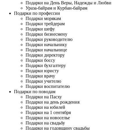
Подарки на День Веры, Надежды и Любви
Ураза-байрам и Курбан-байрам
Подарки по профессии
Подарки морякам
Подарки трейдерам
Подарки шефу
Подарки бизнесмену
Подарки руководителю
Подарки начальнику
Подарки начальнице
Подарки директору
Подарки боссу
Подарки бухгалтеру
Подарки юристу
Подарки врачу
Подарки учителю
Подарки воспитателю
Подарки по поводам
Подарки на Пасху
Подарки на день рождения
Подарки на юбилей
Подарки на 1 сентября
Подарки на новоселье
Подарки на свадьбу
Подарки на годовщину свадьбы