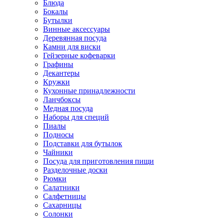
Блюда
Бокалы
Бутылки
Винные аксессуары
Деревянная посуда
Камни для виски
Гейзерные кофеварки
Графины
Декантеры
Кружки
Кухонные принадлежности
Ланчбоксы
Медная посуда
Наборы для специй
Пиалы
Подносы
Подставки для бутылок
Чайники
Посуда для приготовления пищи
Разделочные доски
Рюмки
Салатники
Салфетницы
Сахарницы
Солонки