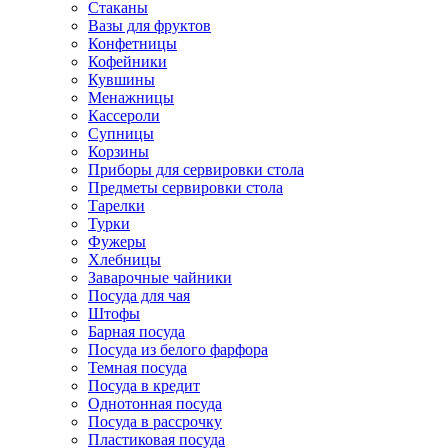
Стаканы
Вазы для фруктов
Конфетницы
Кофейники
Кувшины
Менажницы
Кассероли
Супницы
Корзины
Приборы для сервировки стола
Предметы сервировки стола
Тарелки
Турки
Фужеры
Хлебницы
Заварочные чайники
Посуда для чая
Штофы
Барная посуда
Посуда из белого фарфора
Темная посуда
Посуда в кредит
Однотонная посуда
Посуда в рассрочку
Пластиковая посуда