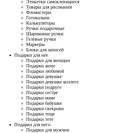
Этикетки самоклеющиеся
Товары для рисования
Фломастеры
Готовальни
Калькуляторы
Ручки подарочные
Шариковые ручки
Гелевые ручки
Маркеры
Блоки для записей
Подарки для нее
Подарки для женщин
Подарки жене
Подарки любимой
Подарки девушке
Подарки девушке коллеге
Подарки подруге
Подарки сестре
Подарки маме
Подарки бабушке
Подарки свекрови
Подарки теще
Подарки тете
Подарки для него
Подарки для мужчин