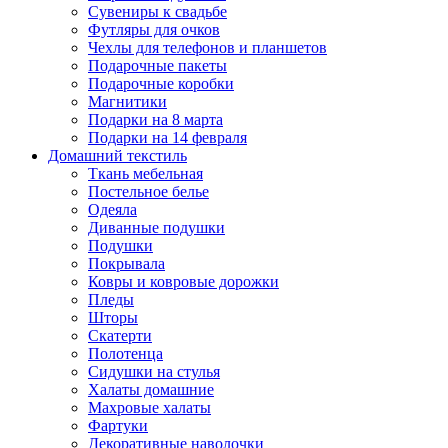
Сувениры к свадьбе
Футляры для очков
Чехлы для телефонов и планшетов
Подарочные пакеты
Подарочные коробки
Магнитики
Подарки на 8 марта
Подарки на 14 февраля
Домашний текстиль
Ткань мебельная
Постельное белье
Одеяла
Диванные подушки
Подушки
Покрывала
Ковры и ковровые дорожки
Пледы
Шторы
Скатерти
Полотенца
Сидушки на стулья
Халаты домашние
Махровые халаты
Фартуки
Декоративные наволочки