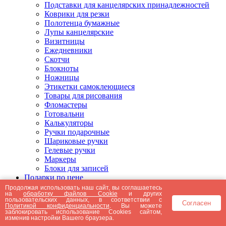
Подставки для канцелярских принадлежностей
Коврики для резки
Полотенца бумажные
Лупы канцелярские
Визитницы
Ежедневники
Скотчи
Блокноты
Ножницы
Этикетки самоклеющиеся
Товары для рисования
Фломастеры
Готовальни
Калькуляторы
Ручки подарочные
Шариковые ручки
Гелевые ручки
Маркеры
Блоки для записей
Подарки по цене
Подарки от 5000 рублей
Продолжая использовать наш сайт, вы соглашаетесь
на
обработку файлов Cookie
и других
Подарки до 5000 рублей
пользовательских данных, в соответствии с
Согласен
Подарки до 3000 рублей
Политикой конфиденциальности
. Вы можете
заблокировать использование Cookies сайтом,
Подарки до 2000 рублей
изменив настройки Вашего браузера.
Подарки до 1000 рублей