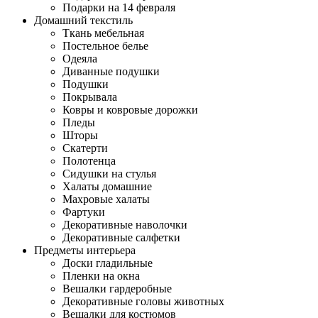
Подарки на 14 февраля
Домашний текстиль
Ткань мебельная
Постельное белье
Одеяла
Диванные подушки
Подушки
Покрывала
Ковры и ковровые дорожки
Пледы
Шторы
Скатерти
Полотенца
Сидушки на стулья
Халаты домашние
Махровые халаты
Фартуки
Декоративные наволочки
Декоративные салфетки
Предметы интерьера
Доски гладильные
Пленки на окна
Вешалки гардеробные
Декоративные головы животных
Вешалки для костюмов