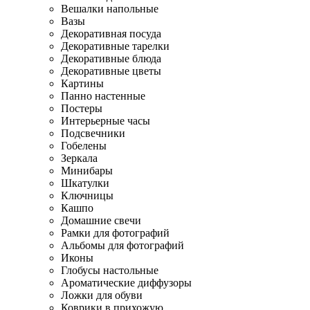
Вешалки напольные
Вазы
Декоративная посуда
Декоративные тарелки
Декоративные блюда
Декоративные цветы
Картины
Панно настенные
Постеры
Интерьерные часы
Подсвечники
Гобелены
Зеркала
Минибары
Шкатулки
Ключницы
Кашпо
Домашние свечи
Рамки для фотографий
Альбомы для фотографий
Иконы
Глобусы настольные
Ароматические диффузоры
Ложки для обуви
Коврики в прихожую