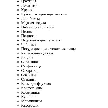
Графины
Декантеры
Кружки
Кухонные принадлежности
Ланчбоксы
Медная посуда
Наборы для специй
Пиалы
Подносы
Подставки для бутылок
Чайники
Посуда для приготовления пищи
Разделочные доски
Рюмки
Салатники
Салфетницы
Сахарницы
Солонки
Стаканы
Вазы для фруктов
Конфетницы
Кофейники
Кувшины
Менажницы
Кассероли