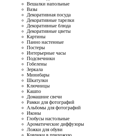
Вешалки напольные
Вазы
Декоративная посуда
Декоративные тарелки
Декоративные блюда
Декоративные цветы
Картины
Панно настенные
Постеры
Интерьерные часы
Подсвечники
Гобелены
Зеркала
Минибары
Шкатулки
Ключницы
Кашпо
Домашние свечи
Рамки для фотографий
Альбомы для фотографий
Иконы
Глобусы настольные
Ароматические диффузоры
Ложки для обуви
Коврики в прихожую