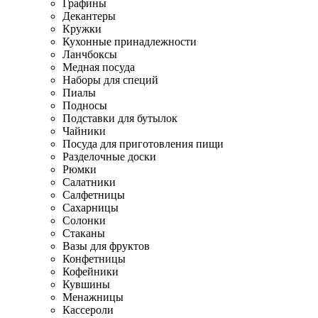
Графины
Декантеры
Кружки
Кухонные принадлежности
Ланчбоксы
Медная посуда
Наборы для специй
Пиалы
Подносы
Подставки для бутылок
Чайники
Посуда для приготовления пищи
Разделочные доски
Рюмки
Салатники
Салфетницы
Сахарницы
Солонки
Стаканы
Вазы для фруктов
Конфетницы
Кофейники
Кувшины
Менажницы
Кассероли