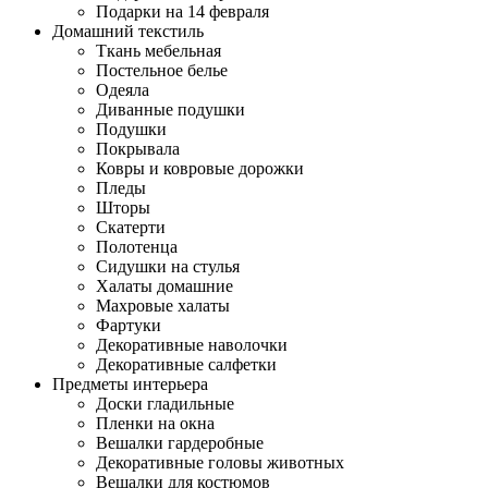
Подарки на 14 февраля
Домашний текстиль
Ткань мебельная
Постельное белье
Одеяла
Диванные подушки
Подушки
Покрывала
Ковры и ковровые дорожки
Пледы
Шторы
Скатерти
Полотенца
Сидушки на стулья
Халаты домашние
Махровые халаты
Фартуки
Декоративные наволочки
Декоративные салфетки
Предметы интерьера
Доски гладильные
Пленки на окна
Вешалки гардеробные
Декоративные головы животных
Вешалки для костюмов