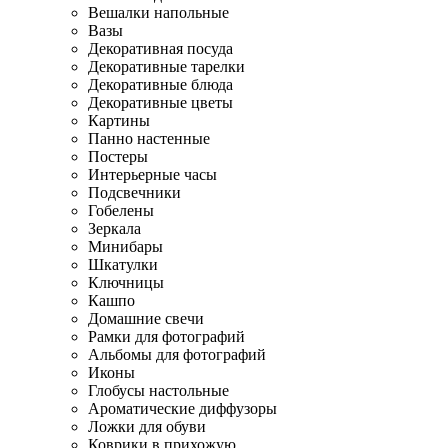
Вешалки напольные
Вазы
Декоративная посуда
Декоративные тарелки
Декоративные блюда
Декоративные цветы
Картины
Панно настенные
Постеры
Интерьерные часы
Подсвечники
Гобелены
Зеркала
Минибары
Шкатулки
Ключницы
Кашпо
Домашние свечи
Рамки для фотографий
Альбомы для фотографий
Иконы
Глобусы настольные
Ароматические диффузоры
Ложки для обуви
Коврики в прихожую