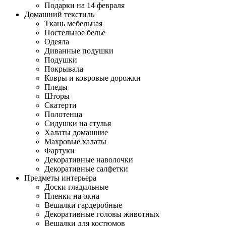
Подарки на 14 февраля
Домашний текстиль
Ткань мебельная
Постельное белье
Одеяла
Диванные подушки
Подушки
Покрывала
Ковры и ковровые дорожки
Пледы
Шторы
Скатерти
Полотенца
Сидушки на стулья
Халаты домашние
Махровые халаты
Фартуки
Декоративные наволочки
Декоративные салфетки
Предметы интерьера
Доски гладильные
Пленки на окна
Вешалки гардеробные
Декоративные головы животных
Вешалки для костюмов