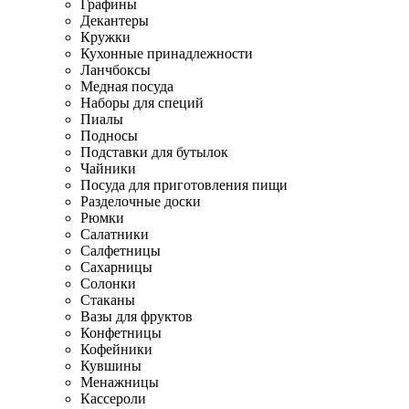
Графины
Декантеры
Кружки
Кухонные принадлежности
Ланчбоксы
Медная посуда
Наборы для специй
Пиалы
Подносы
Подставки для бутылок
Чайники
Посуда для приготовления пищи
Разделочные доски
Рюмки
Салатники
Салфетницы
Сахарницы
Солонки
Стаканы
Вазы для фруктов
Конфетницы
Кофейники
Кувшины
Менажницы
Кассероли