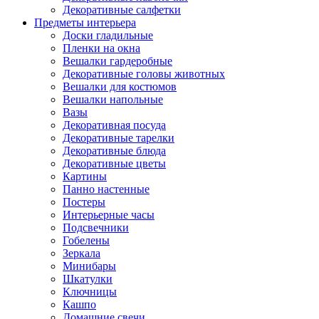
Декоративные салфетки
Предметы интерьера
Доски гладильные
Пленки на окна
Вешалки гардеробные
Декоративные головы животных
Вешалки для костюмов
Вешалки напольные
Вазы
Декоративная посуда
Декоративные тарелки
Декоративные блюда
Декоративные цветы
Картины
Панно настенные
Постеры
Интерьерные часы
Подсвечники
Гобелены
Зеркала
Минибары
Шкатулки
Ключницы
Кашпо
Домашние свечи