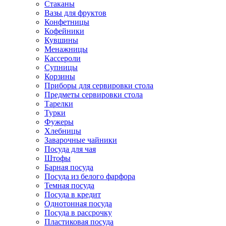
Стаканы
Вазы для фруктов
Конфетницы
Кофейники
Кувшины
Менажницы
Кассероли
Супницы
Корзины
Приборы для сервировки стола
Предметы сервировки стола
Тарелки
Турки
Фужеры
Хлебницы
Заварочные чайники
Посуда для чая
Штофы
Барная посуда
Посуда из белого фарфора
Темная посуда
Посуда в кредит
Однотонная посуда
Посуда в рассрочку
Пластиковая посуда