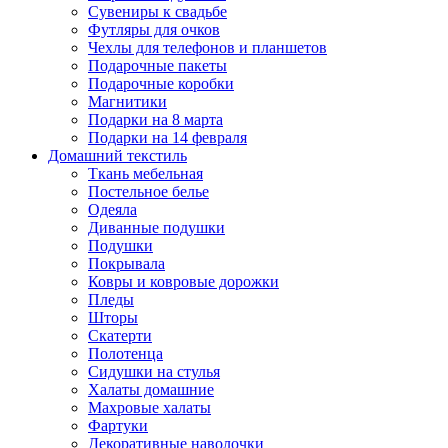
Сувениры к свадьбе
Футляры для очков
Чехлы для телефонов и планшетов
Подарочные пакеты
Подарочные коробки
Магнитики
Подарки на 8 марта
Подарки на 14 февраля
Домашний текстиль
Ткань мебельная
Постельное белье
Одеяла
Диванные подушки
Подушки
Покрывала
Ковры и ковровые дорожки
Пледы
Шторы
Скатерти
Полотенца
Сидушки на стулья
Халаты домашние
Махровые халаты
Фартуки
Декоративные наволочки