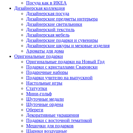
Посуда как в ИКЕА
Дизайнерская коллекция
Дизайнерская посуда
Дизайнерские предметы интерьера
Дизайнерские светильники
Дизайнерский текстиль
Дизайнерская мебель
Дизайнерские подарки и сувениры
Дизайнерские шкуры и меховые изделия
Ароматы для дома
Оригинальные подарки
Оригинальные подарки на Новый Год
Подарки с кристаллами Сваровски
Подарочные наборы
Подарки учителю на выпускной
Настольные игры
Статуэтки
Мини-гольф
Шуточные медали
Шуточные ордена
Обереги
Декоративные украшения
Подарки с восточной тематикой
Мешочки для подарков
Шарики воздушные