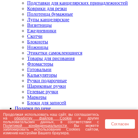
Подставки для канцелярских принадлежностей
Коврики для резки
Полотенца бумажные
Лупы канцелярские
Визитницы
Ежедневники
Скотчи
Блокноты
Ножницы
Этикетки самоклеющиеся
Товары для рисования
Фломастеры
Готовальни
Калькуляторы
Ручки подарочные
Шариковые ручки
Гелевые ручки
Маркеры
Блоки для записей
Подарки по цене
Подарки от 5000 рублей
Продолжая использовать наш сайт, вы соглашаетесь
на
обработку файлов Cookie
и других
Подарки до 5000 рублей
пользовательских данных, в соответствии с
Согласен
Подарки до 3000 рублей
Политикой конфиденциальности
. Вы можете
заблокировать использование Cookies сайтом,
Подарки до 2000 рублей
изменив настройки Вашего браузера.
Подарки до 1000 рублей