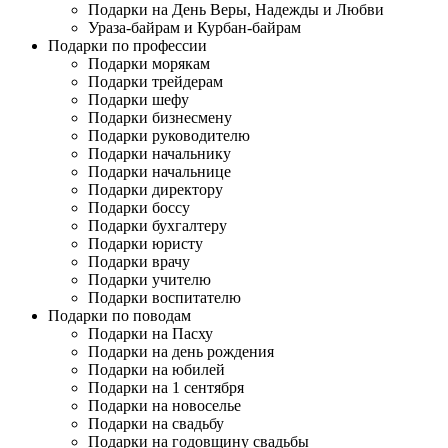
Подарки на День Веры, Надежды и Любви
Ураза-байрам и Курбан-байрам
Подарки по профессии
Подарки морякам
Подарки трейдерам
Подарки шефу
Подарки бизнесмену
Подарки руководителю
Подарки начальнику
Подарки начальнице
Подарки директору
Подарки боссу
Подарки бухгалтеру
Подарки юристу
Подарки врачу
Подарки учителю
Подарки воспитателю
Подарки по поводам
Подарки на Пасху
Подарки на день рождения
Подарки на юбилей
Подарки на 1 сентября
Подарки на новоселье
Подарки на свадьбу
Подарки на годовщину свадьбы