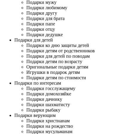
Подарки мужу
Подарки любимому
Подарки другу
Подарки для брата
Подарки папе
Подарки отцу
Подарки дедушке
Подарки для детей
Подарки ко дню защиты детей
Подарки детям от родственников
Подарки для детей по поводам
Подарки детям по возрасту
Оригинальные подарки детям
Игрушки в подарок детям
Подарки детям по стоимости
Подарки по интересам
Подарки госслужащему
Подарки домохозяйке
Подарки дачнику
Подарки шахматисту
Подарки рыбаку
Подарки верующим
Подарки христианам
Подарки на рождество
Подарки мусульманам