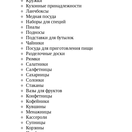
Кружки
Кухонные принадлежности
Ланчбоксы
Медная посуда
Наборы для специй
Пиалы
Подносы
Подставки для бутылок
Чайники
Посуда для приготовления пищи
Разделочные доски
Рюмки
Салатники
Салфетницы
Сахарницы
Солонки
Стаканы
Вазы для фруктов
Конфетницы
Кофейники
Кувшины
Менажницы
Кассероли
Супницы
Корзины