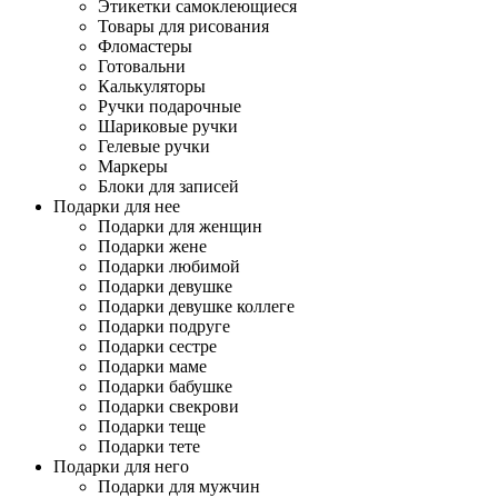
Этикетки самоклеющиеся
Товары для рисования
Фломастеры
Готовальни
Калькуляторы
Ручки подарочные
Шариковые ручки
Гелевые ручки
Маркеры
Блоки для записей
Подарки для нее
Подарки для женщин
Подарки жене
Подарки любимой
Подарки девушке
Подарки девушке коллеге
Подарки подруге
Подарки сестре
Подарки маме
Подарки бабушке
Подарки свекрови
Подарки теще
Подарки тете
Подарки для него
Подарки для мужчин