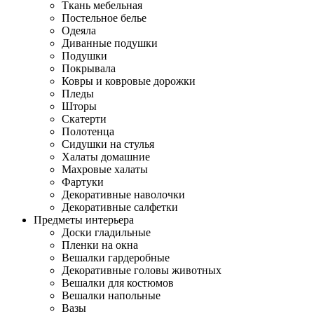
Ткань мебельная
Постельное белье
Одеяла
Диванные подушки
Подушки
Покрывала
Ковры и ковровые дорожки
Пледы
Шторы
Скатерти
Полотенца
Сидушки на стулья
Халаты домашние
Махровые халаты
Фартуки
Декоративные наволочки
Декоративные салфетки
Предметы интерьера
Доски гладильные
Пленки на окна
Вешалки гардеробные
Декоративные головы животных
Вешалки для костюмов
Вешалки напольные
Вазы