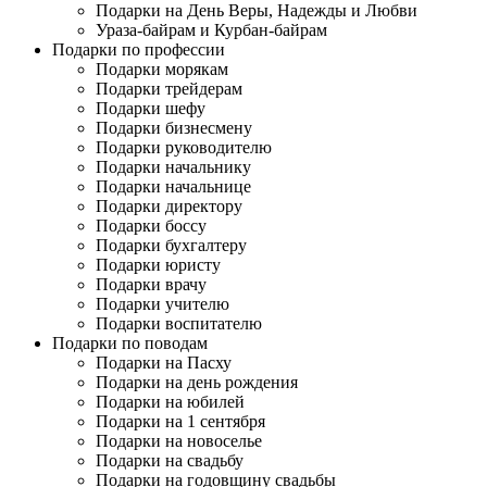
Подарки на День Веры, Надежды и Любви
Ураза-байрам и Курбан-байрам
Подарки по профессии
Подарки морякам
Подарки трейдерам
Подарки шефу
Подарки бизнесмену
Подарки руководителю
Подарки начальнику
Подарки начальнице
Подарки директору
Подарки боссу
Подарки бухгалтеру
Подарки юристу
Подарки врачу
Подарки учителю
Подарки воспитателю
Подарки по поводам
Подарки на Пасху
Подарки на день рождения
Подарки на юбилей
Подарки на 1 сентября
Подарки на новоселье
Подарки на свадьбу
Подарки на годовщину свадьбы