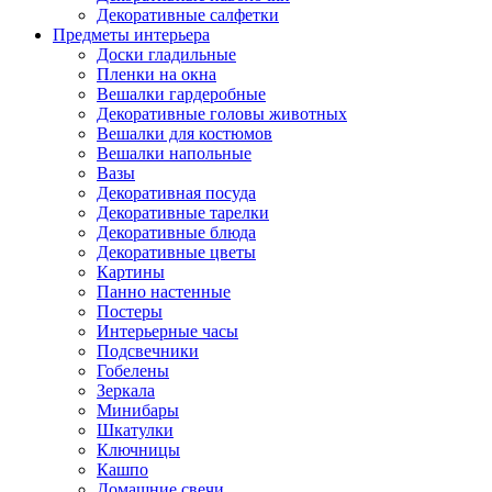
Декоративные салфетки
Предметы интерьера
Доски гладильные
Пленки на окна
Вешалки гардеробные
Декоративные головы животных
Вешалки для костюмов
Вешалки напольные
Вазы
Декоративная посуда
Декоративные тарелки
Декоративные блюда
Декоративные цветы
Картины
Панно настенные
Постеры
Интерьерные часы
Подсвечники
Гобелены
Зеркала
Минибары
Шкатулки
Ключницы
Кашпо
Домашние свечи