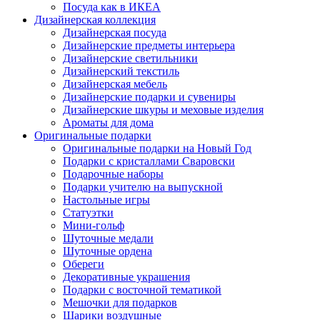
Посуда как в ИКЕА
Дизайнерская коллекция
Дизайнерская посуда
Дизайнерские предметы интерьера
Дизайнерские светильники
Дизайнерский текстиль
Дизайнерская мебель
Дизайнерские подарки и сувениры
Дизайнерские шкуры и меховые изделия
Ароматы для дома
Оригинальные подарки
Оригинальные подарки на Новый Год
Подарки с кристаллами Сваровски
Подарочные наборы
Подарки учителю на выпускной
Настольные игры
Статуэтки
Мини-гольф
Шуточные медали
Шуточные ордена
Обереги
Декоративные украшения
Подарки с восточной тематикой
Мешочки для подарков
Шарики воздушные