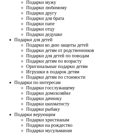
Подарки мужу
Подарки любимому
Подарки другу
Подарки для брата
Подарки папе
Подарки отцу
Подарки дедушке
Подарки для детей
Подарки ко дню защиты детей
Подарки детям от родственников
Подарки для детей по поводам
Подарки детям по возрасту
Оригинальные подарки детям
Игрушки в подарок детям
Подарки детям по стоимости
Подарки по интересам
Подарки госслужащему
Подарки домохозяйке
Подарки дачнику
Подарки шахматисту
Подарки рыбаку
Подарки верующим
Подарки христианам
Подарки на рождество
Подарки мусульманам