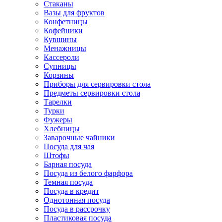
Стаканы
Вазы для фруктов
Конфетницы
Кофейники
Кувшины
Менажницы
Кассероли
Супницы
Корзины
Приборы для сервировки стола
Предметы сервировки стола
Тарелки
Турки
Фужеры
Хлебницы
Заварочные чайники
Посуда для чая
Штофы
Барная посуда
Посуда из белого фарфора
Темная посуда
Посуда в кредит
Однотонная посуда
Посуда в рассрочку
Пластиковая посуда