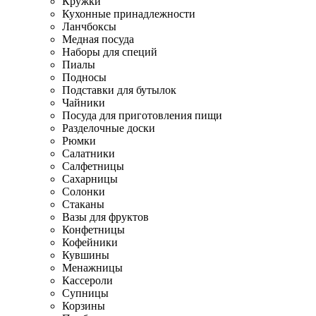
Кружки
Кухонные принадлежности
Ланчбоксы
Медная посуда
Наборы для специй
Пиалы
Подносы
Подставки для бутылок
Чайники
Посуда для приготовления пищи
Разделочные доски
Рюмки
Салатники
Салфетницы
Сахарницы
Солонки
Стаканы
Вазы для фруктов
Конфетницы
Кофейники
Кувшины
Менажницы
Кассероли
Супницы
Корзины