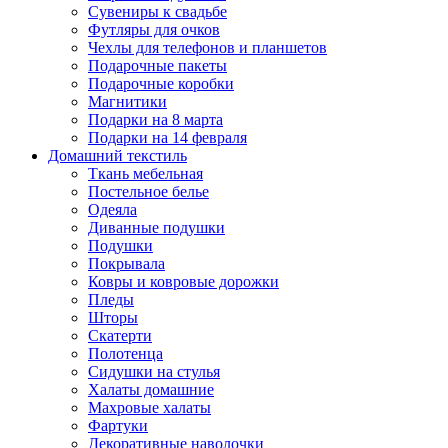
Сувениры к свадьбе
Футляры для очков
Чехлы для телефонов и планшетов
Подарочные пакеты
Подарочные коробки
Магнитики
Подарки на 8 марта
Подарки на 14 февраля
Домашний текстиль
Ткань мебельная
Постельное белье
Одеяла
Диванные подушки
Подушки
Покрывала
Ковры и ковровые дорожки
Пледы
Шторы
Скатерти
Полотенца
Сидушки на стулья
Халаты домашние
Махровые халаты
Фартуки
Декоративные наволочки