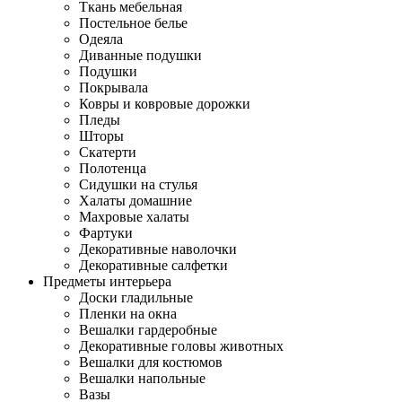
Ткань мебельная
Постельное белье
Одеяла
Диванные подушки
Подушки
Покрывала
Ковры и ковровые дорожки
Пледы
Шторы
Скатерти
Полотенца
Сидушки на стулья
Халаты домашние
Махровые халаты
Фартуки
Декоративные наволочки
Декоративные салфетки
Предметы интерьера
Доски гладильные
Пленки на окна
Вешалки гардеробные
Декоративные головы животных
Вешалки для костюмов
Вешалки напольные
Вазы