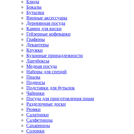
Блюда
Бокалы
Бутылки
Винные аксессуары
Деревянная посуда
Камни для виски
Гейзерные кофеварки
Графины
Декантеры
Кружки
Кухонные принадлежности
Ланчбоксы
Медная посуда
Наборы для специй
Пиалы
Подносы
Подставки для бутылок
Чайники
Посуда для приготовления пищи
Разделочные доски
Рюмки
Салатники
Салфетницы
Сахарницы
Солонки