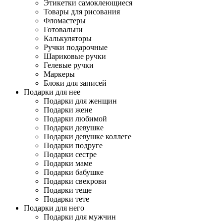
Этикетки самоклеющиеся
Товары для рисования
Фломастеры
Готовальни
Калькуляторы
Ручки подарочные
Шариковые ручки
Гелевые ручки
Маркеры
Блоки для записей
Подарки для нее
Подарки для женщин
Подарки жене
Подарки любимой
Подарки девушке
Подарки девушке коллеге
Подарки подруге
Подарки сестре
Подарки маме
Подарки бабушке
Подарки свекрови
Подарки теще
Подарки тете
Подарки для него
Подарки для мужчин