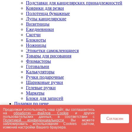
Подставки для канцелярских принадлежностей
Коврики для резки
Полотенца бумажные
Лупы канцелярские
Визитницы
Ежедневники
Скотчи
Блокноты
Ножницы
Этикетки самоклеющиеся
Товары для рисования
Фломастеры
Готовальни
Калькуляторы
Ручки подарочные
Шариковые ручки
Гелевые ручки
Маркеры
Блоки для записей
Подарки по цене
Подарки от 5000 рублей
Продолжая использовать наш сайт, вы соглашаетесь
на
обработку файлов Cookie
и других
Подарки до 5000 рублей
пользовательских данных, в соответствии с
Согласен
Подарки до 3000 рублей
Политикой конфиденциальности
. Вы можете
заблокировать использование Cookies сайтом,
Подарки до 2000 рублей
изменив настройки Вашего браузера.
Подарки до 1000 рублей