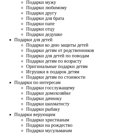
Подарки мужу
Подарки любимому
Подарки другу
Подарки для брата
Подарки папе
Подарки отцу
Подарки дедушке
Подарки для детей
Подарки ко дню защиты детей
Подарки детям от родственников
Подарки для детей по поводам
Подарки детям по возрасту
Оригинальные подарки детям
Игрушки в подарок детям
Подарки детям по стоимости
Подарки по интересам
Подарки госслужащему
Подарки домохозяйке
Подарки дачнику
Подарки шахматисту
Подарки рыбаку
Подарки верующим
Подарки христианам
Подарки на рождество
Подарки мусульманам