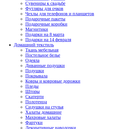
Сувениры к свадьбе
Футляры для очков
Чехлы для телефонов и планшетов
Подарочные пакеты
Подарочные коробки
Магнитики
Подарки на 8 марта
Подарки на 14 февраля
Домашний текстиль
Ткань мебельная
Постельное белье
Одеяла
Диванные подушки
Подушки
Покрывала
Ковры и ковровые дорожки
Пледы
Шторы
Скатерти
Полотенца
Сидушки на стулья
Халаты домашние
Махровые халаты
Фартуки
Декоративные наволочки