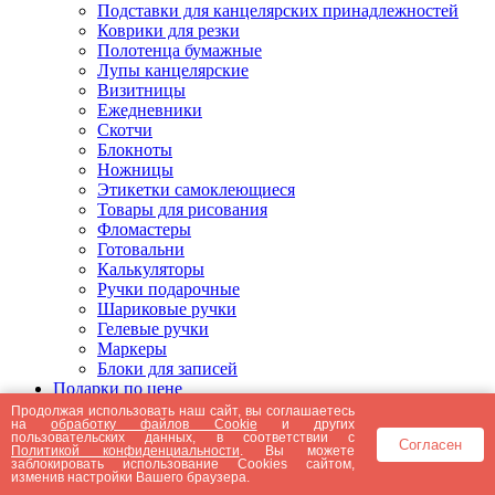
Подставки для канцелярских принадлежностей
Коврики для резки
Полотенца бумажные
Лупы канцелярские
Визитницы
Ежедневники
Скотчи
Блокноты
Ножницы
Этикетки самоклеющиеся
Товары для рисования
Фломастеры
Готовальни
Калькуляторы
Ручки подарочные
Шариковые ручки
Гелевые ручки
Маркеры
Блоки для записей
Подарки по цене
Подарки от 5000 рублей
Продолжая использовать наш сайт, вы соглашаетесь
на
обработку файлов Cookie
и других
Подарки до 5000 рублей
пользовательских данных, в соответствии с
Согласен
Подарки до 3000 рублей
Политикой конфиденциальности
. Вы можете
заблокировать использование Cookies сайтом,
Подарки до 2000 рублей
изменив настройки Вашего браузера.
Подарки до 1000 рублей