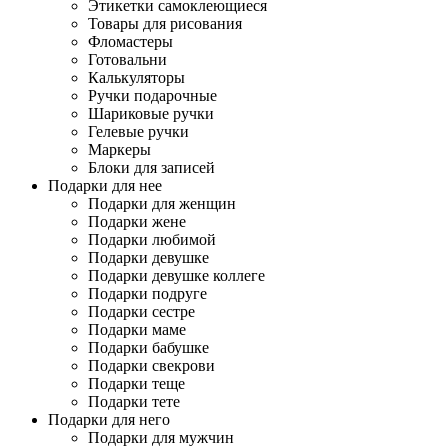
Этикетки самоклеющиеся
Товары для рисования
Фломастеры
Готовальни
Калькуляторы
Ручки подарочные
Шариковые ручки
Гелевые ручки
Маркеры
Блоки для записей
Подарки для нее
Подарки для женщин
Подарки жене
Подарки любимой
Подарки девушке
Подарки девушке коллеге
Подарки подруге
Подарки сестре
Подарки маме
Подарки бабушке
Подарки свекрови
Подарки теще
Подарки тете
Подарки для него
Подарки для мужчин