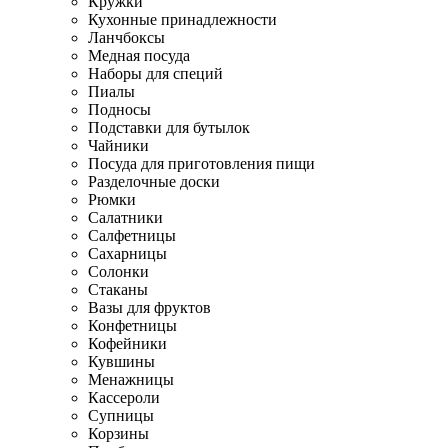
Кружки
Кухонные принадлежности
Ланчбоксы
Медная посуда
Наборы для специй
Пиалы
Подносы
Подставки для бутылок
Чайники
Посуда для приготовления пищи
Разделочные доски
Рюмки
Салатники
Салфетницы
Сахарницы
Солонки
Стаканы
Вазы для фруктов
Конфетницы
Кофейники
Кувшины
Менажницы
Кассероли
Супницы
Корзины