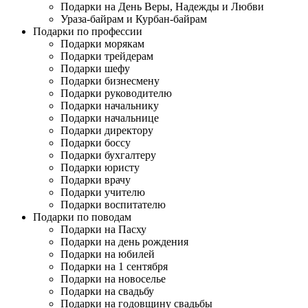
Подарки на День Веры, Надежды и Любви
Ураза-байрам и Курбан-байрам
Подарки по профессии
Подарки морякам
Подарки трейдерам
Подарки шефу
Подарки бизнесмену
Подарки руководителю
Подарки начальнику
Подарки начальнице
Подарки директору
Подарки боссу
Подарки бухгалтеру
Подарки юристу
Подарки врачу
Подарки учителю
Подарки воспитателю
Подарки по поводам
Подарки на Пасху
Подарки на день рождения
Подарки на юбилей
Подарки на 1 сентября
Подарки на новоселье
Подарки на свадьбу
Подарки на годовщину свадьбы