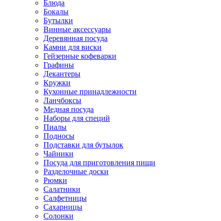
Блюда
Бокалы
Бутылки
Винные аксессуары
Деревянная посуда
Камни для виски
Гейзерные кофеварки
Графины
Декантеры
Кружки
Кухонные принадлежности
Ланчбоксы
Медная посуда
Наборы для специй
Пиалы
Подносы
Подставки для бутылок
Чайники
Посуда для приготовления пищи
Разделочные доски
Рюмки
Салатники
Салфетницы
Сахарницы
Солонки