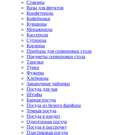
Стаканы
Вазы для фруктов
Конфетницы
Кофейники
Кувшины
Менажницы
Кассероли
Супницы
Корзины
Приборы для сервировки стола
Предметы сервировки стола
Тарелки
Турки
Фужеры
Хлебницы
Заварочные чайники
Посуда для чая
Штофы
Барная посуда
Посуда из белого фарфора
Темная посуда
Посуда в кредит
Однотонная посуда
Посуда в рассрочку
Пластиковая посуда