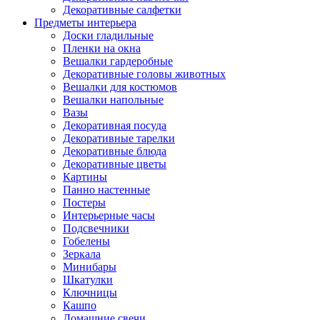
Декоративные салфетки
Предметы интерьера
Доски гладильные
Пленки на окна
Вешалки гардеробные
Декоративные головы животных
Вешалки для костюмов
Вешалки напольные
Вазы
Декоративная посуда
Декоративные тарелки
Декоративные блюда
Декоративные цветы
Картины
Панно настенные
Постеры
Интерьерные часы
Подсвечники
Гобелены
Зеркала
Минибары
Шкатулки
Ключницы
Кашпо
Домашние свечи