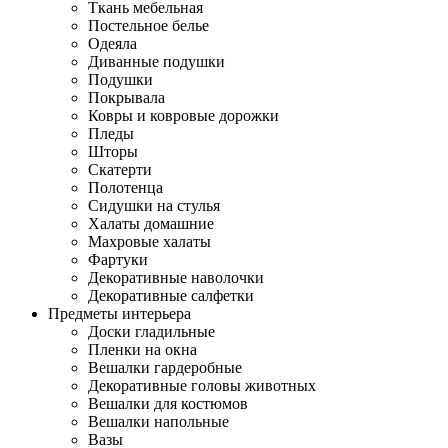
Ткань мебельная
Постельное белье
Одеяла
Диванные подушки
Подушки
Покрывала
Ковры и ковровые дорожки
Пледы
Шторы
Скатерти
Полотенца
Сидушки на стулья
Халаты домашние
Махровые халаты
Фартуки
Декоративные наволочки
Декоративные салфетки
Предметы интерьера
Доски гладильные
Пленки на окна
Вешалки гардеробные
Декоративные головы животных
Вешалки для костюмов
Вешалки напольные
Вазы