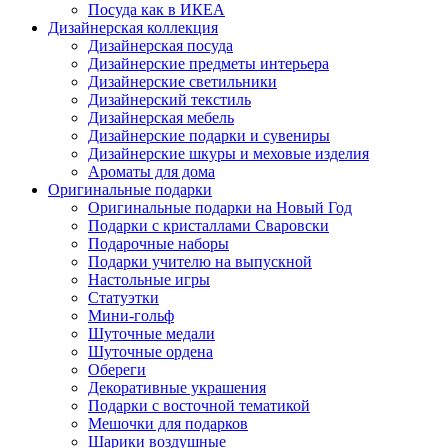
Посуда как в ИКЕА
Дизайнерская коллекция
Дизайнерская посуда
Дизайнерские предметы интерьера
Дизайнерские светильники
Дизайнерский текстиль
Дизайнерская мебель
Дизайнерские подарки и сувениры
Дизайнерские шкуры и меховые изделия
Ароматы для дома
Оригинальные подарки
Оригинальные подарки на Новый Год
Подарки с кристаллами Сваровски
Подарочные наборы
Подарки учителю на выпускной
Настольные игры
Статуэтки
Мини-гольф
Шуточные медали
Шуточные ордена
Обереги
Декоративные украшения
Подарки с восточной тематикой
Мешочки для подарков
Шарики воздушные