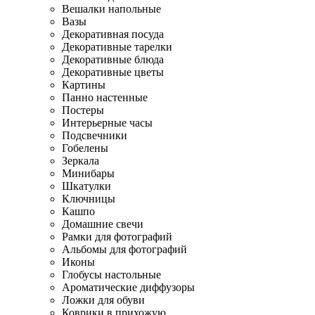
Вешалки напольные
Вазы
Декоративная посуда
Декоративные тарелки
Декоративные блюда
Декоративные цветы
Картины
Панно настенные
Постеры
Интерьерные часы
Подсвечники
Гобелены
Зеркала
Минибары
Шкатулки
Ключницы
Кашпо
Домашние свечи
Рамки для фотографий
Альбомы для фотографий
Иконы
Глобусы настольные
Ароматические диффузоры
Ложки для обуви
Коврики в прихожую