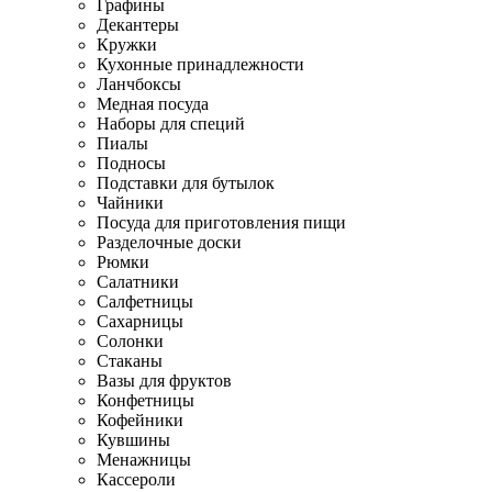
Графины
Декантеры
Кружки
Кухонные принадлежности
Ланчбоксы
Медная посуда
Наборы для специй
Пиалы
Подносы
Подставки для бутылок
Чайники
Посуда для приготовления пищи
Разделочные доски
Рюмки
Салатники
Салфетницы
Сахарницы
Солонки
Стаканы
Вазы для фруктов
Конфетницы
Кофейники
Кувшины
Менажницы
Кассероли