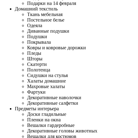
Подарки на 14 февраля
Домашний текстиль
Ткань мебельная
Постельное белье
Одеяла
Диванные подушки
Подушки
Покрывала
Ковры и ковровые дорожки
Пледы
Шторы
Скатерти
Полотенца
Сидушки на стулья
Халаты домашние
Махровые халаты
Фартуки
Декоративные наволочки
Декоративные салфетки
Предметы интерьера
Доски гладильные
Пленки на окна
Вешалки гардеробные
Декоративные головы животных
Вешалки для костюмов