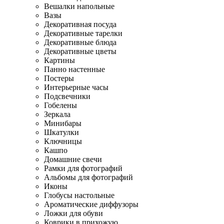
Вешалки напольные
Вазы
Декоративная посуда
Декоративные тарелки
Декоративные блюда
Декоративные цветы
Картины
Панно настенные
Постеры
Интерьерные часы
Подсвечники
Гобелены
Зеркала
Минибары
Шкатулки
Ключницы
Кашпо
Домашние свечи
Рамки для фотографий
Альбомы для фотографий
Иконы
Глобусы настольные
Ароматические диффузоры
Ложки для обуви
Коврики в прихожую