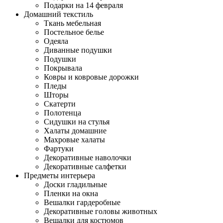
Подарки на 14 февраля
Домашний текстиль
Ткань мебельная
Постельное белье
Одеяла
Диванные подушки
Подушки
Покрывала
Ковры и ковровые дорожки
Пледы
Шторы
Скатерти
Полотенца
Сидушки на стулья
Халаты домашние
Махровые халаты
Фартуки
Декоративные наволочки
Декоративные салфетки
Предметы интерьера
Доски гладильные
Пленки на окна
Вешалки гардеробные
Декоративные головы животных
Вешалки для костюмов