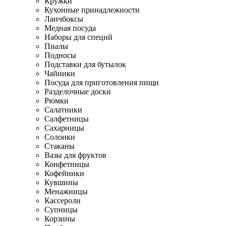
Кружки
Кухонные принадлежности
Ланчбоксы
Медная посуда
Наборы для специй
Пиалы
Подносы
Подставки для бутылок
Чайники
Посуда для приготовления пищи
Разделочные доски
Рюмки
Салатники
Салфетницы
Сахарницы
Солонки
Стаканы
Вазы для фруктов
Конфетницы
Кофейники
Кувшины
Менажницы
Кассероли
Супницы
Корзины