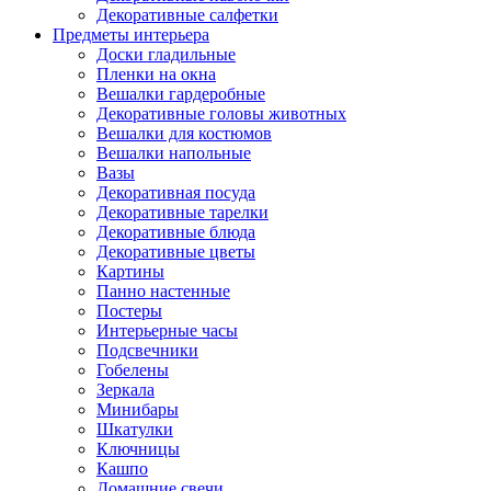
Декоративные салфетки
Предметы интерьера
Доски гладильные
Пленки на окна
Вешалки гардеробные
Декоративные головы животных
Вешалки для костюмов
Вешалки напольные
Вазы
Декоративная посуда
Декоративные тарелки
Декоративные блюда
Декоративные цветы
Картины
Панно настенные
Постеры
Интерьерные часы
Подсвечники
Гобелены
Зеркала
Минибары
Шкатулки
Ключницы
Кашпо
Домашние свечи