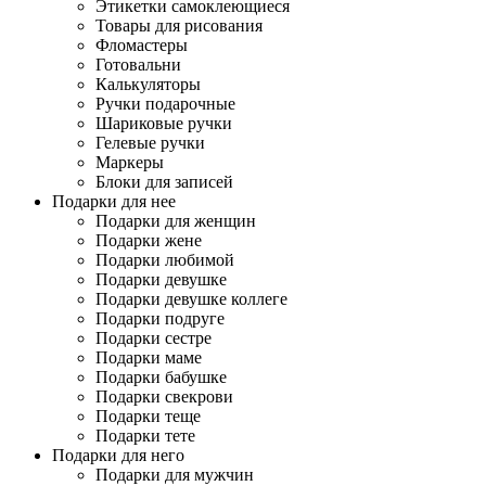
Этикетки самоклеющиеся
Товары для рисования
Фломастеры
Готовальни
Калькуляторы
Ручки подарочные
Шариковые ручки
Гелевые ручки
Маркеры
Блоки для записей
Подарки для нее
Подарки для женщин
Подарки жене
Подарки любимой
Подарки девушке
Подарки девушке коллеге
Подарки подруге
Подарки сестре
Подарки маме
Подарки бабушке
Подарки свекрови
Подарки теще
Подарки тете
Подарки для него
Подарки для мужчин