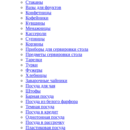
Стаканы
Вазы для фруктов
Конфетницы
Кофейники
Кувшины
Менажницы
Кассероли
Супницы
Корзины
Приборы для сервировки стола
Предметы сервировки стола
Тарелки
Турки
Фужеры
Хлебницы
Заварочные чайники
Посуда для чая
Штофы
Барная посуда
Посуда из белого фарфора
Темная посуда
Посуда в кредит
Однотонная посуда
Посуда в рассрочку
Пластиковая посуда