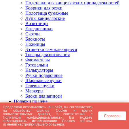
Подставки для канцелярских принадлежностей
Коврики для резки
Полотенца бумажные
Лупы канцелярские
Визитницы
Ежедневники
Скотчи
Блокноты
Ножницы
Этикетки самоклеющиеся
Товары для рисования
Фломастеры
Готовальни
Калькуляторы
Ручки подарочные
Шариковые ручки
Гелевые ручки
Маркеры
Блоки для записей
Подарки по цене
Подарки от 5000 рублей
Продолжая использовать наш сайт, вы соглашаетесь
на
обработку файлов Cookie
и других
Подарки до 5000 рублей
пользовательских данных, в соответствии с
Согласен
Подарки до 3000 рублей
Политикой конфиденциальности
. Вы можете
заблокировать использование Cookies сайтом,
Подарки до 2000 рублей
изменив настройки Вашего браузера.
Подарки до 1000 рублей