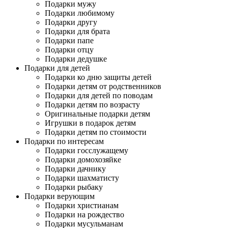
Подарки мужу
Подарки любимому
Подарки другу
Подарки для брата
Подарки папе
Подарки отцу
Подарки дедушке
Подарки для детей
Подарки ко дню защиты детей
Подарки детям от родственников
Подарки для детей по поводам
Подарки детям по возрасту
Оригинальные подарки детям
Игрушки в подарок детям
Подарки детям по стоимости
Подарки по интересам
Подарки госслужащему
Подарки домохозяйке
Подарки дачнику
Подарки шахматисту
Подарки рыбаку
Подарки верующим
Подарки христианам
Подарки на рождество
Подарки мусульманам