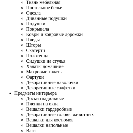
Ткань мебельная
Постельное белье
Одеяла
Диванные подушки
Подушки
Покрывала
Ковры и ковровые дорожки
Пледы
Шторы
Скатерти
Полотенца
Сидушки на стулья
Халаты домашние
Махровые халаты
Фартуки
Декоративные наволочки
Декоративные салфетки
Предметы интерьера
Доски гладильные
Пленки на окна
Вешалки гардеробные
Декоративные головы животных
Вешалки для костюмов
Вешалки напольные
Вазы