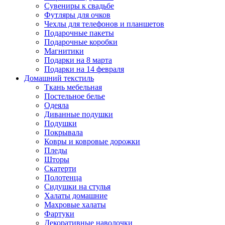
Сувениры к свадьбе
Футляры для очков
Чехлы для телефонов и планшетов
Подарочные пакеты
Подарочные коробки
Магнитики
Подарки на 8 марта
Подарки на 14 февраля
Домашний текстиль
Ткань мебельная
Постельное белье
Одеяла
Диванные подушки
Подушки
Покрывала
Ковры и ковровые дорожки
Пледы
Шторы
Скатерти
Полотенца
Сидушки на стулья
Халаты домашние
Махровые халаты
Фартуки
Декоративные наволочки