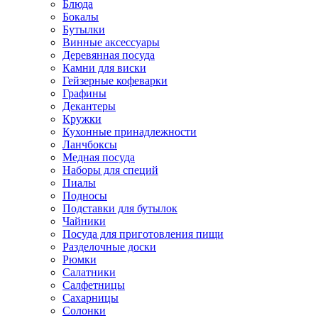
Блюда
Бокалы
Бутылки
Винные аксессуары
Деревянная посуда
Камни для виски
Гейзерные кофеварки
Графины
Декантеры
Кружки
Кухонные принадлежности
Ланчбоксы
Медная посуда
Наборы для специй
Пиалы
Подносы
Подставки для бутылок
Чайники
Посуда для приготовления пищи
Разделочные доски
Рюмки
Салатники
Салфетницы
Сахарницы
Солонки