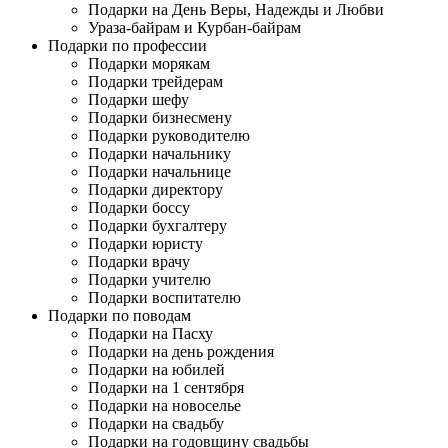
Подарки на День Веры, Надежды и Любви
Ураза-байрам и Курбан-байрам
Подарки по профессии
Подарки морякам
Подарки трейдерам
Подарки шефу
Подарки бизнесмену
Подарки руководителю
Подарки начальнику
Подарки начальнице
Подарки директору
Подарки боссу
Подарки бухгалтеру
Подарки юристу
Подарки врачу
Подарки учителю
Подарки воспитателю
Подарки по поводам
Подарки на Пасху
Подарки на день рождения
Подарки на юбилей
Подарки на 1 сентября
Подарки на новоселье
Подарки на свадьбу
Подарки на годовщину свадьбы