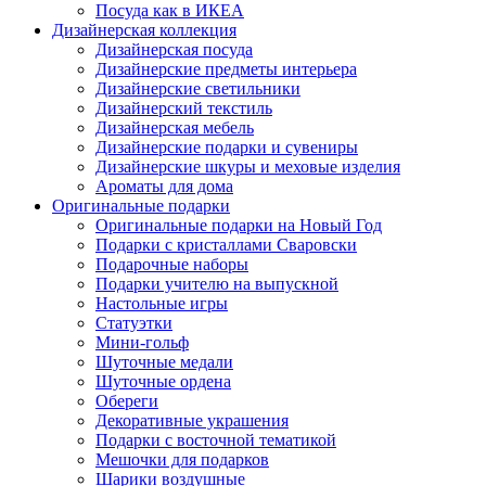
Посуда как в ИКЕА
Дизайнерская коллекция
Дизайнерская посуда
Дизайнерские предметы интерьера
Дизайнерские светильники
Дизайнерский текстиль
Дизайнерская мебель
Дизайнерские подарки и сувениры
Дизайнерские шкуры и меховые изделия
Ароматы для дома
Оригинальные подарки
Оригинальные подарки на Новый Год
Подарки с кристаллами Сваровски
Подарочные наборы
Подарки учителю на выпускной
Настольные игры
Статуэтки
Мини-гольф
Шуточные медали
Шуточные ордена
Обереги
Декоративные украшения
Подарки с восточной тематикой
Мешочки для подарков
Шарики воздушные