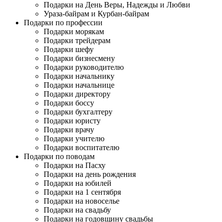
Подарки на День Веры, Надежды и Любви
Ураза-байрам и Курбан-байрам
Подарки по профессии
Подарки морякам
Подарки трейдерам
Подарки шефу
Подарки бизнесмену
Подарки руководителю
Подарки начальнику
Подарки начальнице
Подарки директору
Подарки боссу
Подарки бухгалтеру
Подарки юристу
Подарки врачу
Подарки учителю
Подарки воспитателю
Подарки по поводам
Подарки на Пасху
Подарки на день рождения
Подарки на юбилей
Подарки на 1 сентября
Подарки на новоселье
Подарки на свадьбу
Подарки на годовщину свадьбы