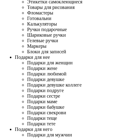
Этикетки самоклеющиеся
Товары для рисования
Фломастеры
Готовальни
Калькуляторы
Ручки подарочные
Шариковые ручки
Гелевые ручки
Маркеры
Блоки для записей
Подарки для нее
Подарки для женщин
Подарки жене
Подарки любимой
Подарки девушке
Подарки девушке коллеге
Подарки подруге
Подарки сестре
Подарки маме
Подарки бабушке
Подарки свекрови
Подарки теще
Подарки тете
Подарки для него
Подарки для мужчин