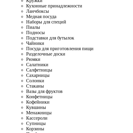
Кружки
Кухонные принадлежности
Ланчбоксы
Медная посуда
Наборы для специй
Пиалы
Подносы
Подставки для бутылок
Чайники
Посуда для приготовления пищи
Разделочные доски
Рюмки
Салатники
Салфетницы
Сахарницы
Солонки
Стаканы
Вазы для фруктов
Конфетницы
Кофейники
Кувшины
Менажницы
Кассероли
Супницы
Корзины