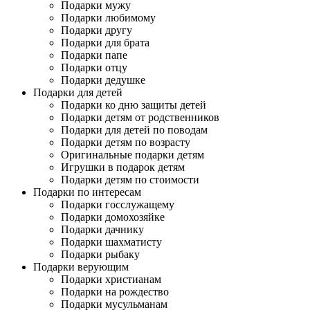
Подарки мужу
Подарки любимому
Подарки другу
Подарки для брата
Подарки папе
Подарки отцу
Подарки дедушке
Подарки для детей
Подарки ко дню защиты детей
Подарки детям от родственников
Подарки для детей по поводам
Подарки детям по возрасту
Оригинальные подарки детям
Игрушки в подарок детям
Подарки детям по стоимости
Подарки по интересам
Подарки госслужащему
Подарки домохозяйке
Подарки дачнику
Подарки шахматисту
Подарки рыбаку
Подарки верующим
Подарки христианам
Подарки на рождество
Подарки мусульманам