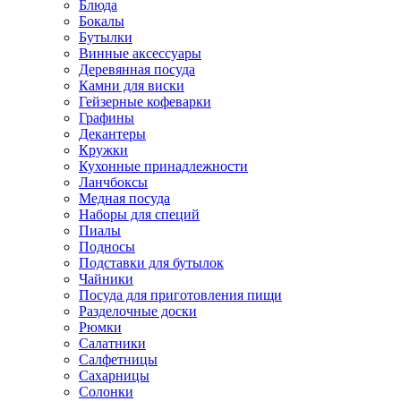
Блюда
Бокалы
Бутылки
Винные аксессуары
Деревянная посуда
Камни для виски
Гейзерные кофеварки
Графины
Декантеры
Кружки
Кухонные принадлежности
Ланчбоксы
Медная посуда
Наборы для специй
Пиалы
Подносы
Подставки для бутылок
Чайники
Посуда для приготовления пищи
Разделочные доски
Рюмки
Салатники
Салфетницы
Сахарницы
Солонки