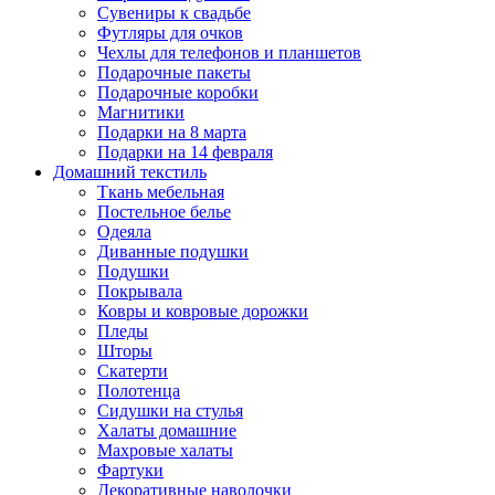
Сувениры к свадьбе
Футляры для очков
Чехлы для телефонов и планшетов
Подарочные пакеты
Подарочные коробки
Магнитики
Подарки на 8 марта
Подарки на 14 февраля
Домашний текстиль
Ткань мебельная
Постельное белье
Одеяла
Диванные подушки
Подушки
Покрывала
Ковры и ковровые дорожки
Пледы
Шторы
Скатерти
Полотенца
Сидушки на стулья
Халаты домашние
Махровые халаты
Фартуки
Декоративные наволочки