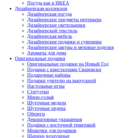
Посуда как в ИКЕА
Дизайнерская коллекция
Дизайнерская посуда
Дизайнерские предметы интерьера
Дизайнерские светильники
Дизайнерский текстиль
Дизайнерская мебель
Дизайнерские подарки и сувениры
Дизайнерские шкуры и меховые изделия
Ароматы для дома
Оригинальные подарки
Оригинальные подарки на Новый Год
Подарки с кристаллами Сваровски
Подарочные наборы
Подарки учителю на выпускной
Настольные игры
Статуэтки
Мини-гольф
Шуточные медали
Шуточные ордена
Обереги
Декоративные украшения
Подарки с восточной тематикой
Мешочки для подарков
Шарики воздушные