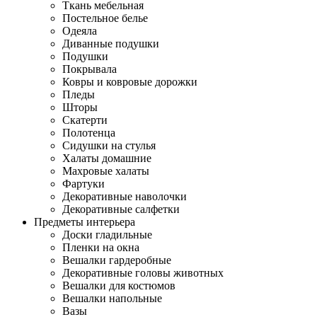
Ткань мебельная
Постельное белье
Одеяла
Диванные подушки
Подушки
Покрывала
Ковры и ковровые дорожки
Пледы
Шторы
Скатерти
Полотенца
Сидушки на стулья
Халаты домашние
Махровые халаты
Фартуки
Декоративные наволочки
Декоративные салфетки
Предметы интерьера
Доски гладильные
Пленки на окна
Вешалки гардеробные
Декоративные головы животных
Вешалки для костюмов
Вешалки напольные
Вазы