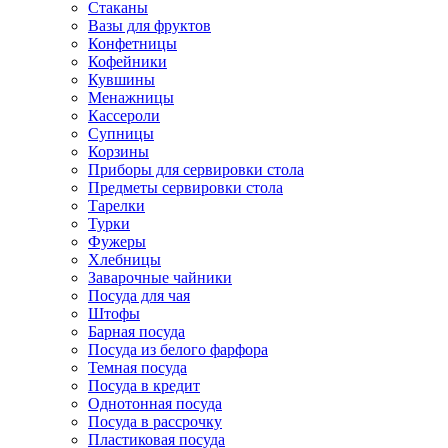
Стаканы
Вазы для фруктов
Конфетницы
Кофейники
Кувшины
Менажницы
Кассероли
Супницы
Корзины
Приборы для сервировки стола
Предметы сервировки стола
Тарелки
Турки
Фужеры
Хлебницы
Заварочные чайники
Посуда для чая
Штофы
Барная посуда
Посуда из белого фарфора
Темная посуда
Посуда в кредит
Однотонная посуда
Посуда в рассрочку
Пластиковая посуда