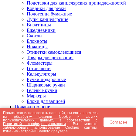
Подставки для канцелярских принадлежностей
Коврики для резки
Полотенца бумажные
Лупы канцелярские
Визитницы
Ежедневники
Скотчи
Блокноты
Ножницы
Этикетки самоклеющиеся
Товары для рисования
Фломастеры
Готовальни
Калькуляторы
Ручки подарочные
Шариковые ручки
Гелевые ручки
Маркеры
Блоки для записей
Подарки по цене
Подарки от 5000 рублей
Продолжая использовать наш сайт, вы соглашаетесь
на
обработку файлов Cookie
и других
Подарки до 5000 рублей
пользовательских данных, в соответствии с
Согласен
Подарки до 3000 рублей
Политикой конфиденциальности
. Вы можете
заблокировать использование Cookies сайтом,
Подарки до 2000 рублей
изменив настройки Вашего браузера.
Подарки до 1000 рублей