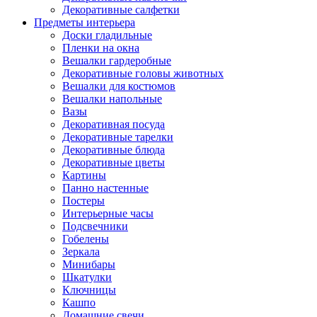
Декоративные салфетки
Предметы интерьера
Доски гладильные
Пленки на окна
Вешалки гардеробные
Декоративные головы животных
Вешалки для костюмов
Вешалки напольные
Вазы
Декоративная посуда
Декоративные тарелки
Декоративные блюда
Декоративные цветы
Картины
Панно настенные
Постеры
Интерьерные часы
Подсвечники
Гобелены
Зеркала
Минибары
Шкатулки
Ключницы
Кашпо
Домашние свечи