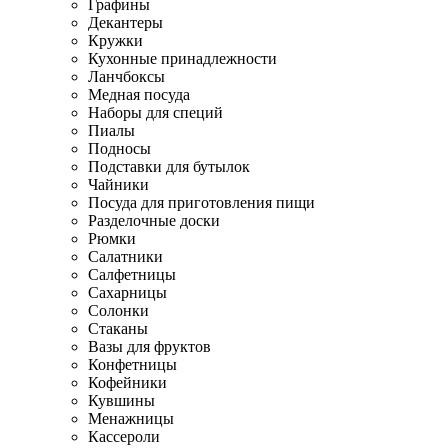
Графины
Декантеры
Кружки
Кухонные принадлежности
Ланчбоксы
Медная посуда
Наборы для специй
Пиалы
Подносы
Подставки для бутылок
Чайники
Посуда для приготовления пищи
Разделочные доски
Рюмки
Салатники
Салфетницы
Сахарницы
Солонки
Стаканы
Вазы для фруктов
Конфетницы
Кофейники
Кувшины
Менажницы
Кассероли