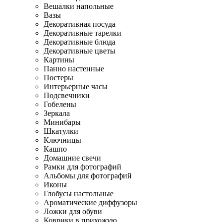
Вешалки напольные
Вазы
Декоративная посуда
Декоративные тарелки
Декоративные блюда
Декоративные цветы
Картины
Панно настенные
Постеры
Интерьерные часы
Подсвечники
Гобелены
Зеркала
Минибары
Шкатулки
Ключницы
Кашпо
Домашние свечи
Рамки для фотографий
Альбомы для фотографий
Иконы
Глобусы настольные
Ароматические диффузоры
Ложки для обуви
Коврики в прихожую