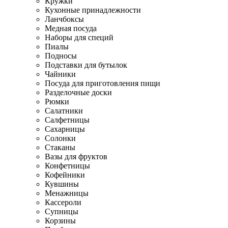
Кружки
Кухонные принадлежности
Ланчбоксы
Медная посуда
Наборы для специй
Пиалы
Подносы
Подставки для бутылок
Чайники
Посуда для приготовления пищи
Разделочные доски
Рюмки
Салатники
Салфетницы
Сахарницы
Солонки
Стаканы
Вазы для фруктов
Конфетницы
Кофейники
Кувшины
Менажницы
Кассероли
Супницы
Корзины