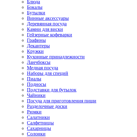
Блюда
Бокалы
Бутылки
Винные аксессуары
Деревянная посуда
Камни для виски
Гейзерные кофеварки
Графины
Декантеры
Кружки
Кухонные принадлежности
Ланчбоксы
Медная посуда
Наборы для специй
Пиалы
Подносы
Подставки для бутылок
Чайники
Посуда для приготовления пищи
Разделочные доски
Рюмки
Салатники
Салфетницы
Сахарницы
Солонки