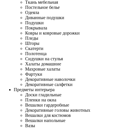
Ткань мебельная
Постельное белье
Одеяла
Диванные подушки
Подушки
Покрывала
Ковры и ковровые дорожки
Пледы
Шторы
Скатерти
Полотенца
Сидушки на стулья
Халаты домашние
Махровые халаты
Фартуки
Декоративные наволочки
Декоративные салфетки
Предметы интерьера
Доски гладильные
Пленки на окна
Вешалки гардеробные
Декоративные головы животных
Вешалки для костюмов
Вешалки напольные
Вазы