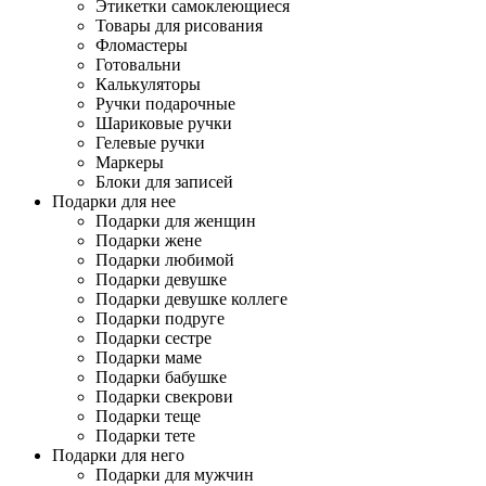
Этикетки самоклеющиеся
Товары для рисования
Фломастеры
Готовальни
Калькуляторы
Ручки подарочные
Шариковые ручки
Гелевые ручки
Маркеры
Блоки для записей
Подарки для нее
Подарки для женщин
Подарки жене
Подарки любимой
Подарки девушке
Подарки девушке коллеге
Подарки подруге
Подарки сестре
Подарки маме
Подарки бабушке
Подарки свекрови
Подарки теще
Подарки тете
Подарки для него
Подарки для мужчин