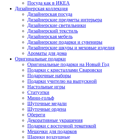
Посуда как в ИКЕА
Дизайнерская коллекция
Дизайнерская посуда
Дизайнерские предметы интерьера
Дизайнерские светильники
Дизайнерский текстиль
Дизайнерская мебель
Дизайнерские подарки и сувениры
Дизайнерские шкуры и меховые изделия
Ароматы для дома
Оригинальные подарки
Оригинальные подарки на Новый Год
Подарки с кристаллами Сваровски
Подарочные наборы
Подарки учителю на выпускной
Настольные игры
Статуэтки
Мини-гольф
Шуточные медали
Шуточные ордена
Обереги
Декоративные украшения
Подарки с восточной тематикой
Мешочки для подарков
Шарики воздушные