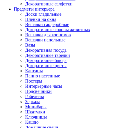
Декоративные салфетки
Предметы интерьера
Доски гладильные
Пленки на окна
Вешалки гардеробные
Декоративные головы животных
Вешалки для костюмов
Вешалки напольные
Вазы
Декоративная посуда
Декоративные тарелки
Декоративные блюда
Декоративные цветы
Картины
Панно настенные
Постеры
Интерьерные часы
Подсвечники
Гобелены
Зеркала
Минибары
Шкатулки
Ключницы
Кашпо
Домашние свечи