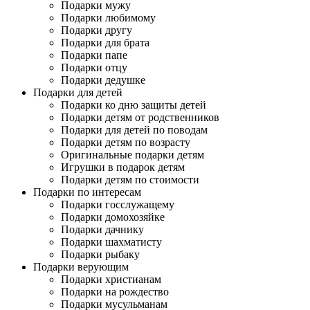
Подарки мужу
Подарки любимому
Подарки другу
Подарки для брата
Подарки папе
Подарки отцу
Подарки дедушке
Подарки для детей
Подарки ко дню защиты детей
Подарки детям от родственников
Подарки для детей по поводам
Подарки детям по возрасту
Оригинальные подарки детям
Игрушки в подарок детям
Подарки детям по стоимости
Подарки по интересам
Подарки госслужащему
Подарки домохозяйке
Подарки дачнику
Подарки шахматисту
Подарки рыбаку
Подарки верующим
Подарки христианам
Подарки на рождество
Подарки мусульманам