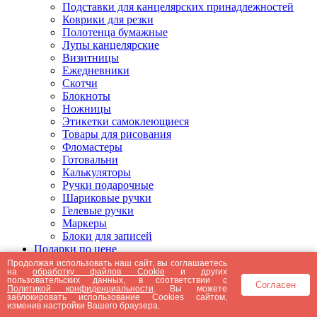
Подставки для канцелярских принадлежностей
Коврики для резки
Полотенца бумажные
Лупы канцелярские
Визитницы
Ежедневники
Скотчи
Блокноты
Ножницы
Этикетки самоклеющиеся
Товары для рисования
Фломастеры
Готовальни
Калькуляторы
Ручки подарочные
Шариковые ручки
Гелевые ручки
Маркеры
Блоки для записей
Подарки по цене
Подарки от 5000 рублей
Продолжая использовать наш сайт, вы соглашаетесь
на
обработку файлов Cookie
и других
Подарки до 5000 рублей
пользовательских данных, в соответствии с
Согласен
Подарки до 3000 рублей
Политикой конфиденциальности
. Вы можете
заблокировать использование Cookies сайтом,
Подарки до 2000 рублей
изменив настройки Вашего браузера.
Подарки до 1000 рублей