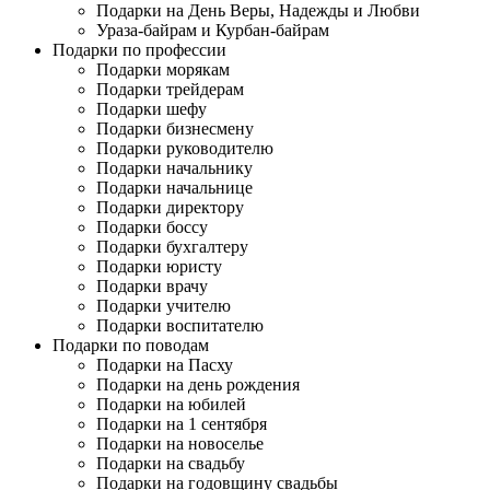
Подарки на День Веры, Надежды и Любви
Ураза-байрам и Курбан-байрам
Подарки по профессии
Подарки морякам
Подарки трейдерам
Подарки шефу
Подарки бизнесмену
Подарки руководителю
Подарки начальнику
Подарки начальнице
Подарки директору
Подарки боссу
Подарки бухгалтеру
Подарки юристу
Подарки врачу
Подарки учителю
Подарки воспитателю
Подарки по поводам
Подарки на Пасху
Подарки на день рождения
Подарки на юбилей
Подарки на 1 сентября
Подарки на новоселье
Подарки на свадьбу
Подарки на годовщину свадьбы