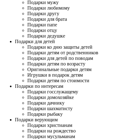
Подарки мужу
Подарки любимому
Подарки другу
Подарки для брата
Подарки папе
Подарки отцу
Подарки дедушке
Подарки для детей
Подарки ко дню защиты детей
Подарки детям от родственников
Подарки для детей по поводам
Подарки детям по возрасту
Оригинальные подарки детям
Игрушки в подарок детям
Подарки детям по стоимости
Подарки по интересам
Подарки госслужащему
Подарки домохозяйке
Подарки дачнику
Подарки шахматисту
Подарки рыбаку
Подарки верующим
Подарки христианам
Подарки на рождество
Подарки мусульманам