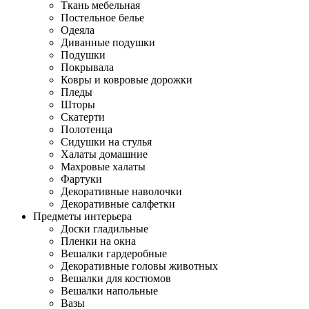
Ткань мебельная
Постельное белье
Одеяла
Диванные подушки
Подушки
Покрывала
Ковры и ковровые дорожки
Пледы
Шторы
Скатерти
Полотенца
Сидушки на стулья
Халаты домашние
Махровые халаты
Фартуки
Декоративные наволочки
Декоративные салфетки
Предметы интерьера
Доски гладильные
Пленки на окна
Вешалки гардеробные
Декоративные головы животных
Вешалки для костюмов
Вешалки напольные
Вазы