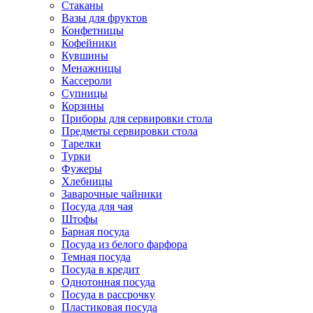
Стаканы
Вазы для фруктов
Конфетницы
Кофейники
Кувшины
Менажницы
Кассероли
Супницы
Корзины
Приборы для сервировки стола
Предметы сервировки стола
Тарелки
Турки
Фужеры
Хлебницы
Заварочные чайники
Посуда для чая
Штофы
Барная посуда
Посуда из белого фарфора
Темная посуда
Посуда в кредит
Однотонная посуда
Посуда в рассрочку
Пластиковая посуда