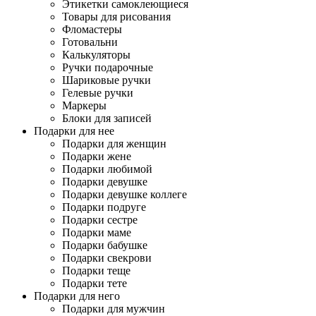
Этикетки самоклеющиеся
Товары для рисования
Фломастеры
Готовальни
Калькуляторы
Ручки подарочные
Шариковые ручки
Гелевые ручки
Маркеры
Блоки для записей
Подарки для нее
Подарки для женщин
Подарки жене
Подарки любимой
Подарки девушке
Подарки девушке коллеге
Подарки подруге
Подарки сестре
Подарки маме
Подарки бабушке
Подарки свекрови
Подарки теще
Подарки тете
Подарки для него
Подарки для мужчин