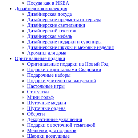
Посуда как в ИКЕА
Дизайнерская коллекция
Дизайнерская посуда
Дизайнерские предметы интерьера
Дизайнерские светильники
Дизайнерский текстиль
Дизайнерская мебель
Дизайнерские подарки и сувениры
Дизайнерские шкуры и меховые изделия
Ароматы для дома
Оригинальные подарки
Оригинальные подарки на Новый Год
Подарки с кристаллами Сваровски
Подарочные наборы
Подарки учителю на выпускной
Настольные игры
Статуэтки
Мини-гольф
Шуточные медали
Шуточные ордена
Обереги
Декоративные украшения
Подарки с восточной тематикой
Мешочки для подарков
Шарики воздушные