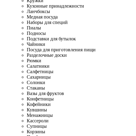
Кружки
Кухонные принадлежности
Ланчбоксы
Медная посуда
Наборы для специй
Пиалы
Подносы
Подставки для бутылок
Чайники
Посуда для приготовления пищи
Разделочные доски
Рюмки
Салатники
Салфетницы
Сахарницы
Солонки
Стаканы
Вазы для фруктов
Конфетницы
Кофейники
Кувшины
Менажницы
Кассероли
Супницы
Корзины