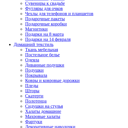
Сувениры к свадьбе
Футляры для очков
Чехлы для телефонов и планшетов
Подарочные пакеты
Подарочные коробки
Магнитики
Подарки на 8 марта
Подарки на 14 февраля
Домашний текстиль
Ткань мебельная
Постельное белье
Одеяла
Диванные подушки
Подушки
Покрывала
Ковры и ковровые дорожки
Пледы
Шторы
Скатерти
Полотенца
Сидушки на стулья
Халаты домашние
Махровые халаты
Фартуки
Декоративные наволочки