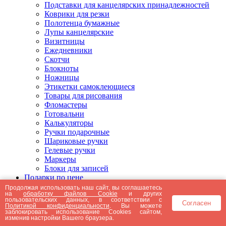
Подставки для канцелярских принадлежностей
Коврики для резки
Полотенца бумажные
Лупы канцелярские
Визитницы
Ежедневники
Скотчи
Блокноты
Ножницы
Этикетки самоклеющиеся
Товары для рисования
Фломастеры
Готовальни
Калькуляторы
Ручки подарочные
Шариковые ручки
Гелевые ручки
Маркеры
Блоки для записей
Подарки по цене
Подарки от 5000 рублей
Продолжая использовать наш сайт, вы соглашаетесь
на
обработку файлов Cookie
и других
Подарки до 5000 рублей
пользовательских данных, в соответствии с
Согласен
Подарки до 3000 рублей
Политикой конфиденциальности
. Вы можете
заблокировать использование Cookies сайтом,
Подарки до 2000 рублей
изменив настройки Вашего браузера.
Подарки до 1000 рублей