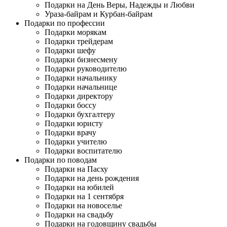
Подарки на День Веры, Надежды и Любви
Ураза-байрам и Курбан-байрам
Подарки по профессии
Подарки морякам
Подарки трейдерам
Подарки шефу
Подарки бизнесмену
Подарки руководителю
Подарки начальнику
Подарки начальнице
Подарки директору
Подарки боссу
Подарки бухгалтеру
Подарки юристу
Подарки врачу
Подарки учителю
Подарки воспитателю
Подарки по поводам
Подарки на Пасху
Подарки на день рождения
Подарки на юбилей
Подарки на 1 сентября
Подарки на новоселье
Подарки на свадьбу
Подарки на годовщину свадьбы