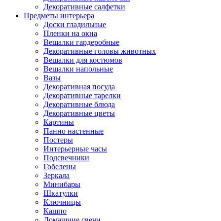
Декоративные салфетки
Предметы интерьера
Доски гладильные
Пленки на окна
Вешалки гардеробные
Декоративные головы животных
Вешалки для костюмов
Вешалки напольные
Вазы
Декоративная посуда
Декоративные тарелки
Декоративные блюда
Декоративные цветы
Картины
Панно настенные
Постеры
Интерьерные часы
Подсвечники
Гобелены
Зеркала
Минибары
Шкатулки
Ключницы
Кашпо
Домашние свечи