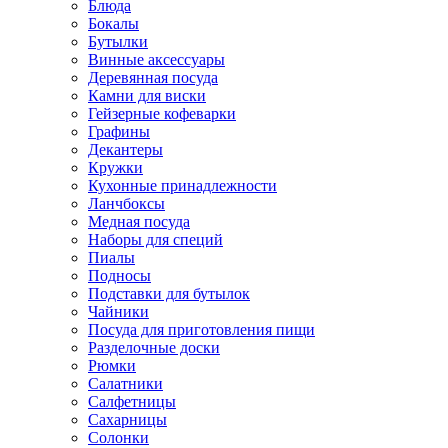
Блюда
Бокалы
Бутылки
Винные аксессуары
Деревянная посуда
Камни для виски
Гейзерные кофеварки
Графины
Декантеры
Кружки
Кухонные принадлежности
Ланчбоксы
Медная посуда
Наборы для специй
Пиалы
Подносы
Подставки для бутылок
Чайники
Посуда для приготовления пищи
Разделочные доски
Рюмки
Салатники
Салфетницы
Сахарницы
Солонки