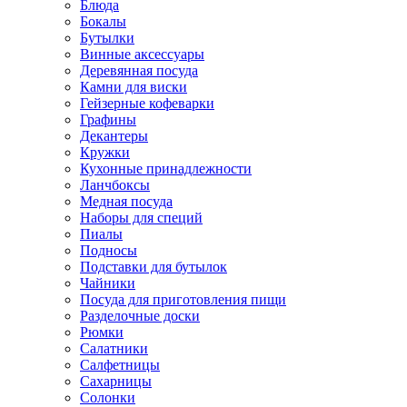
Блюда
Бокалы
Бутылки
Винные аксессуары
Деревянная посуда
Камни для виски
Гейзерные кофеварки
Графины
Декантеры
Кружки
Кухонные принадлежности
Ланчбоксы
Медная посуда
Наборы для специй
Пиалы
Подносы
Подставки для бутылок
Чайники
Посуда для приготовления пищи
Разделочные доски
Рюмки
Салатники
Салфетницы
Сахарницы
Солонки