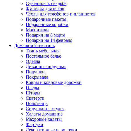
Сувениры к свадьбе
Футляры для очков
Чехлы для телефонов и планшетов
Подарочные пакеты
Подарочные коробки
Магнитики
Подарки на 8 марта
Подарки на 14 февраля
Домашний текстиль
Ткань мебельная
Постельное белье
Одеяла
Диванные подушки
Подушки
Покрывала
Ковры и ковровые дорожки
Пледы
Шторы
Скатерти
Полотенца
Сидушки на стулья
Халаты домашние
Махровые халаты
Фартуки
Декоративные наволочки