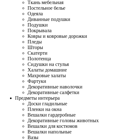
Ткань мебельная
Постельное белье
Одеяла
Диванные подушки
Подушки
Покрывала
Ковры и ковровые дорожки
Пледы
Шторы
Скатерти
Полотенца
Сидушки на стулья
Халаты домашние
Махровые халаты
Фартуки
Декоративные наволочки
Декоративные салфетки
Предметы интерьера
Доски гладильные
Пленки на окна
Вешалки гардеробные
Декоративные головы животных
Вешалки для костюмов
Вешалки напольные
Вазы