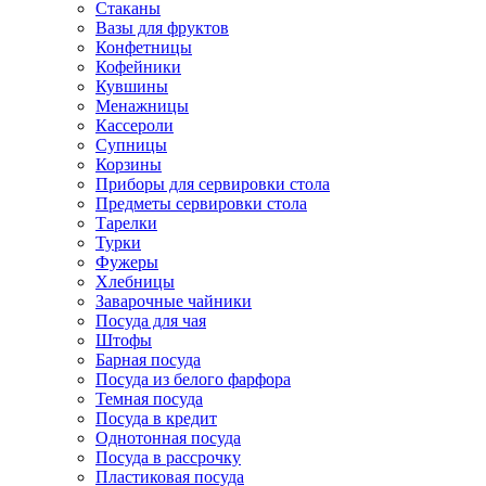
Стаканы
Вазы для фруктов
Конфетницы
Кофейники
Кувшины
Менажницы
Кассероли
Супницы
Корзины
Приборы для сервировки стола
Предметы сервировки стола
Тарелки
Турки
Фужеры
Хлебницы
Заварочные чайники
Посуда для чая
Штофы
Барная посуда
Посуда из белого фарфора
Темная посуда
Посуда в кредит
Однотонная посуда
Посуда в рассрочку
Пластиковая посуда