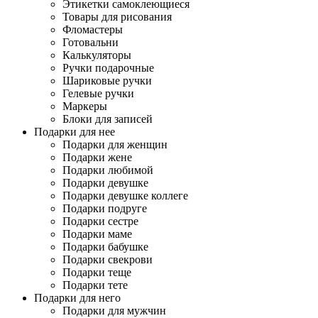
Этикетки самоклеющиеся
Товары для рисования
Фломастеры
Готовальни
Калькуляторы
Ручки подарочные
Шариковые ручки
Гелевые ручки
Маркеры
Блоки для записей
Подарки для нее
Подарки для женщин
Подарки жене
Подарки любимой
Подарки девушке
Подарки девушке коллеге
Подарки подруге
Подарки сестре
Подарки маме
Подарки бабушке
Подарки свекрови
Подарки теще
Подарки тете
Подарки для него
Подарки для мужчин