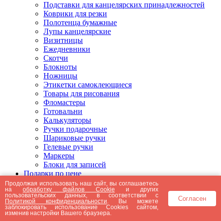
Подставки для канцелярских принадлежностей
Коврики для резки
Полотенца бумажные
Лупы канцелярские
Визитницы
Ежедневники
Скотчи
Блокноты
Ножницы
Этикетки самоклеющиеся
Товары для рисования
Фломастеры
Готовальни
Калькуляторы
Ручки подарочные
Шариковые ручки
Гелевые ручки
Маркеры
Блоки для записей
Подарки по цене
Подарки от 5000 рублей
Продолжая использовать наш сайт, вы соглашаетесь
на
обработку файлов Cookie
и других
Подарки до 5000 рублей
пользовательских данных, в соответствии с
Согласен
Подарки до 3000 рублей
Политикой конфиденциальности
. Вы можете
заблокировать использование Cookies сайтом,
Подарки до 2000 рублей
изменив настройки Вашего браузера.
Подарки до 1000 рублей