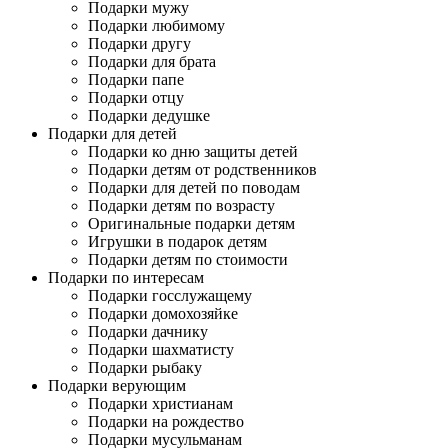
Подарки мужу
Подарки любимому
Подарки другу
Подарки для брата
Подарки папе
Подарки отцу
Подарки дедушке
Подарки для детей
Подарки ко дню защиты детей
Подарки детям от родственников
Подарки для детей по поводам
Подарки детям по возрасту
Оригинальные подарки детям
Игрушки в подарок детям
Подарки детям по стоимости
Подарки по интересам
Подарки госслужащему
Подарки домохозяйке
Подарки дачнику
Подарки шахматисту
Подарки рыбаку
Подарки верующим
Подарки христианам
Подарки на рождество
Подарки мусульманам