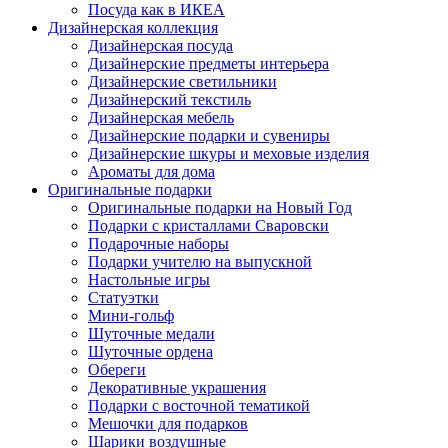
Посуда как в ИКЕА
Дизайнерская коллекция
Дизайнерская посуда
Дизайнерские предметы интерьера
Дизайнерские светильники
Дизайнерский текстиль
Дизайнерская мебель
Дизайнерские подарки и сувениры
Дизайнерские шкуры и меховые изделия
Ароматы для дома
Оригинальные подарки
Оригинальные подарки на Новый Год
Подарки с кристаллами Сваровски
Подарочные наборы
Подарки учителю на выпускной
Настольные игры
Статуэтки
Мини-гольф
Шуточные медали
Шуточные ордена
Обереги
Декоративные украшения
Подарки с восточной тематикой
Мешочки для подарков
Шарики воздушные