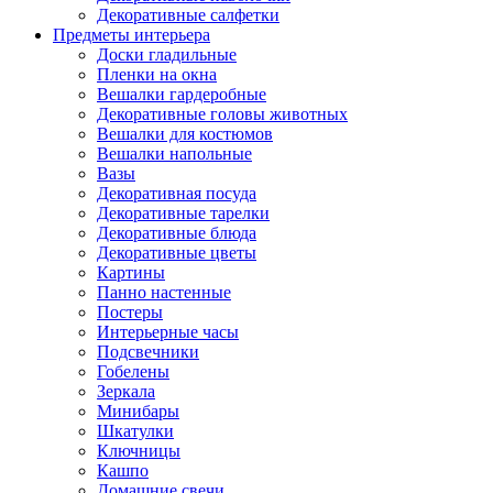
Декоративные салфетки
Предметы интерьера
Доски гладильные
Пленки на окна
Вешалки гардеробные
Декоративные головы животных
Вешалки для костюмов
Вешалки напольные
Вазы
Декоративная посуда
Декоративные тарелки
Декоративные блюда
Декоративные цветы
Картины
Панно настенные
Постеры
Интерьерные часы
Подсвечники
Гобелены
Зеркала
Минибары
Шкатулки
Ключницы
Кашпо
Домашние свечи