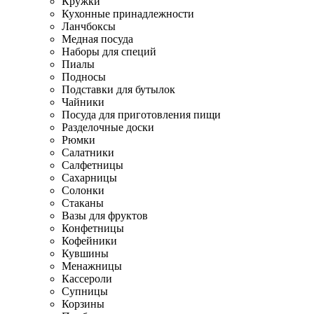
Кружки
Кухонные принадлежности
Ланчбоксы
Медная посуда
Наборы для специй
Пиалы
Подносы
Подставки для бутылок
Чайники
Посуда для приготовления пищи
Разделочные доски
Рюмки
Салатники
Салфетницы
Сахарницы
Солонки
Стаканы
Вазы для фруктов
Конфетницы
Кофейники
Кувшины
Менажницы
Кассероли
Супницы
Корзины