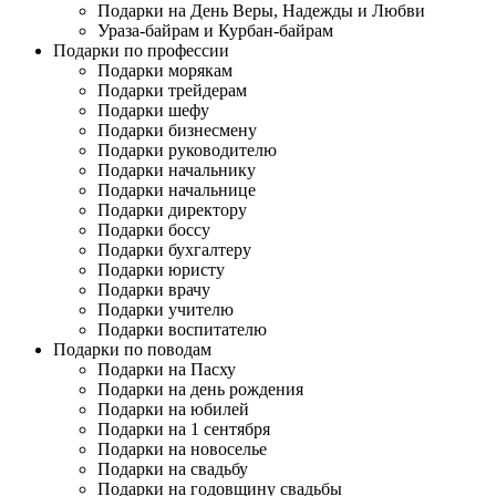
Подарки на День Веры, Надежды и Любви
Ураза-байрам и Курбан-байрам
Подарки по профессии
Подарки морякам
Подарки трейдерам
Подарки шефу
Подарки бизнесмену
Подарки руководителю
Подарки начальнику
Подарки начальнице
Подарки директору
Подарки боссу
Подарки бухгалтеру
Подарки юристу
Подарки врачу
Подарки учителю
Подарки воспитателю
Подарки по поводам
Подарки на Пасху
Подарки на день рождения
Подарки на юбилей
Подарки на 1 сентября
Подарки на новоселье
Подарки на свадьбу
Подарки на годовщину свадьбы